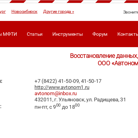
ург
Новосибирск
Другие города »
Звонит
ы МФТИ
Статьи
Инструменты
Форум
Контакт
Восстановление данных,
ООО «Автоном
:
+7 (8422) 41-50-09, 41-50-17
http://www.avtonom1.ru
avtonom@inbox.ru
432011, г. Ульяновск, ул. Радищева, 31
00
00
:
пн-пт, с 9
до 18