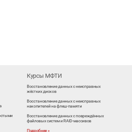
Курсы МФТИ
Восстановление данных с неисправных
жёстких дисков
Восстановление данных с неисправных
а
накопителей на флеш-памяти
остыми
Восстановление данных с повреждённых
файловых систем и RAID-массивов
Подробнее »