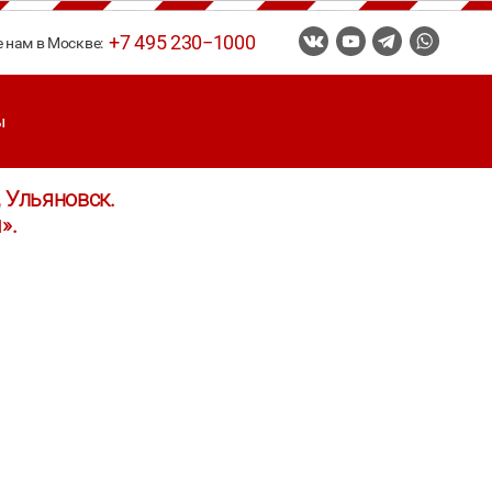
+7 495 230−1000
е нам в Москве:
ы
 Ульяновск.
».