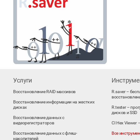
Услуги
Инструм
Восстановление RAID массивов
R.saver – бес
восстановлен
Восстановление информации на жестких
дисках
R.tester – пр
дисков и SSD
Восстановление данных с
видеорегистраторов
CI Hex Viewer
Восстановление данных с флеш-
Все инструмен
накопителей