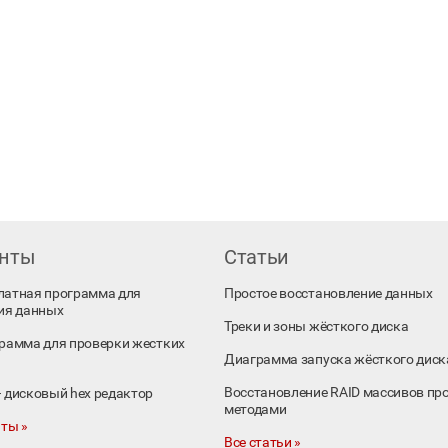
енты
Статьи
платная программа для
Простое восстановление данных
ия данных
Треки и зоны жёсткого диска
ограмма для проверки жестких
Диаграмма запуска жёсткого диск
Восстановление RAID массивов пр
 – дисковый hex редактор
методами
ты »
Все статьи »