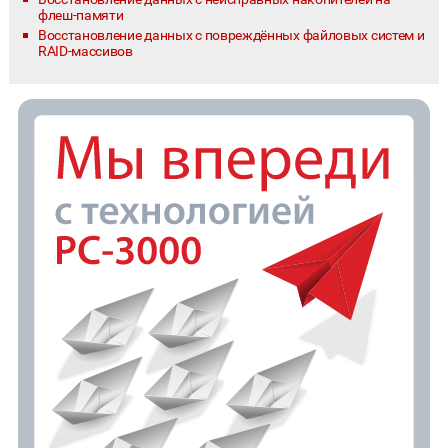
флеш-памяти
Восстановление данных с повреждённых файловых систем и
RAID-массивов