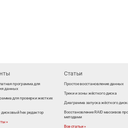
енты
Статьи
платная программа для
Простое восстановление данных
ия данных
Треки и зоны жёсткого диска
ограмма для проверки жестких
Диаграмма запуска жёсткого диск
Восстановление RAID массивов пр
 – дисковый hex редактор
методами
ты »
Все статьи »