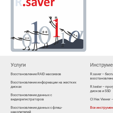
Услуги
Инструм
Восстановление RAID массивов
R.saver – бес
восстановлен
Восстановление информации на жестких
дисках
R.tester – пр
дисков и SSD
Восстановление данных с
видеорегистраторов
CI Hex Viewer
Восстановление данных с флеш-
Все инструмен
накопителей