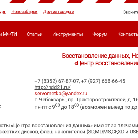
ург
Новосибирск
Другие города »
Звонит
ы МФТИ
Статьи
Инструменты
Форум
Контакт
Восстановление данных, Н
«Центр восстановлени
+7 (8352) 67-87-07, +7 (927) 668-66-45
http://hdd21.ru/
servometka@yandex.ru
г. Чебоксары, пр. Тракторостроителей, д. 1
00
00
:
пн-пт с 9
до 18
(возможен выезд по до
сты «Центра восстановления данных» имеют за плечами
жестких дисков, флеш накопителей (SD,MD,MS,CF,XD и USB