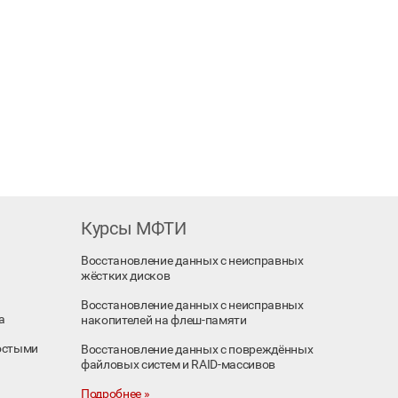
Курсы МФТИ
Восстановление данных с неисправных
жёстких дисков
Восстановление данных с неисправных
а
накопителей на флеш-памяти
остыми
Восстановление данных с повреждённых
файловых систем и RAID-массивов
Подробнее »