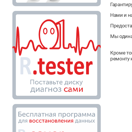
Гарантир
Нами и н
Предоста
Мы одина
Кроме то
ремонту 