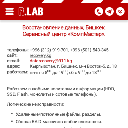
Восстановление данных, Бишкек.
Сервисный центр «КомпМастер».
телефоны:
+996 (312) 919-701, +996 (501) 543-345
сайт:
recovery.kg
e-mail:
datarecovery@911.kg
адрес:
Кыргызстан, г. Бишкек, м-н Восток-5, д. 18
00
00
00
00
работаем:
пн-пт с 8
до 19
, сб с 9
до 18
Работаем с любыми носителями информации (HDD,
SSD, Flash, монолиты и сотовые телефоны).
Логические неисправности:
Удаленные/потерянные файлы, разделы.
Сборка RAID массивов любой сложности.