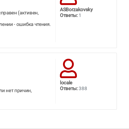
ASBorzakovsky
справен (активен,
Ответы:
1
лении - ошибка чтения.
locale
Ответы:
388
ли нет причин,