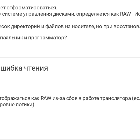
чет отформатироваться.
в системе управления дисками, определяется как RAW - И
писок директорий и файлов на носителе, но при восстанов
о паяльник и программатор?
ошибка чтения
бражаться как RAW из-за сбоя в работе транслятора (ес
ровне логики).