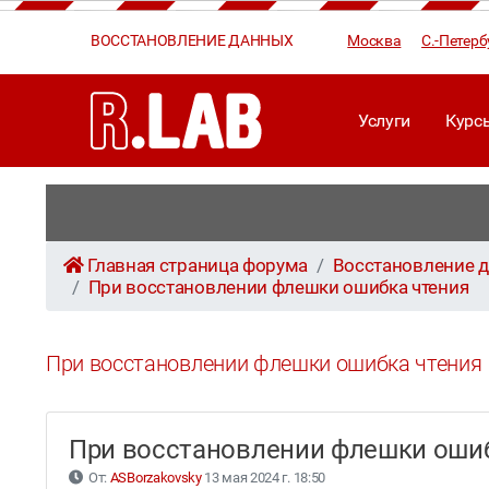
ВОССТАНОВЛЕНИЕ ДАННЫХ
Москва
С.-Петерб
Услуги
Курс
Главная страница форума
Восстановление д
При восстановлении флешки ошибка чтения
При восстановлении флешки ошибка чтения
При восстановлении флешки оши
От:
ASBorzakovsky
13 мая 2024 г. 18:50