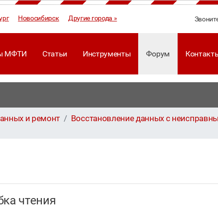
ург
Новосибирск
Другие города »
Звонит
ы МФТИ
Статьи
Инструменты
Форум
Контакт
анных и ремонт
Восстановление данных с неисправны
бка чтения