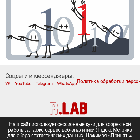
Соцсети и мессенджеры:
Политика обработки персо
VK
YouTube
Telegram
WhatsApp
Наш сайт использует сессионные куки для корректной
Москва, Коровий Вал, д. 1А, стр. 1
Телефон:
+7 495 230−1000
; e-mail:
in@rlab.ru
работы, а также сервис веб-аналитики Яндекс Метрика
Другие города
|
Поставка комплектующих
для сбора статистических данных. Нажимая «Принять»