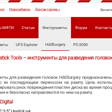
ург
Новосибирск
Другие города »
Звонит
ы МФТИ
Статьи
Инструменты
Форум
Контакт
HddSurgery
литы
UFS Explorer
PC-3000
stick Tools – инструменты для разведения голово
нты для разведения головок HddSurgery предназначены 
с их последующим переносом на рампу. Цель использ
ровать риск повреждения пластин диска во время проц
ми и безопасно направляются по ним на рампу.
Digital
3.5" Unstick p4