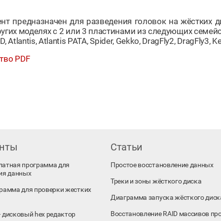
нт предназначен для разведения головок на жёстких дис
угих моделях с 2 или 3 пластинами из следующих семейств
, Atlantis, Atlantis PATA, Spider, Gekko, DragFly2, DragFly3, K
тво PDF
енты
Статьи
платная программа для
Простое восстановление данных
ия данных
Треки и зоны жёсткого диска
ограмма для проверки жестких
Диаграмма запуска жёсткого диск
Восстановление RAID массивов пр
 – дисковый hex редактор