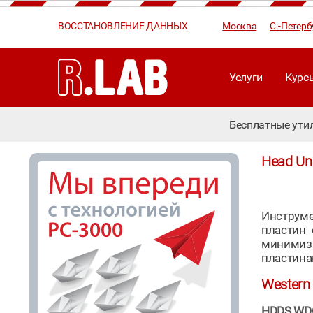
ВОССТАНОВЛЕНИЕ ДАННЫХ
Москва
С.-Петерб
Услуги
Курс
Бесплатные ути
Head Un
Инструме
пластин 
минимизи
пластина
Western 
HDDS WDC 