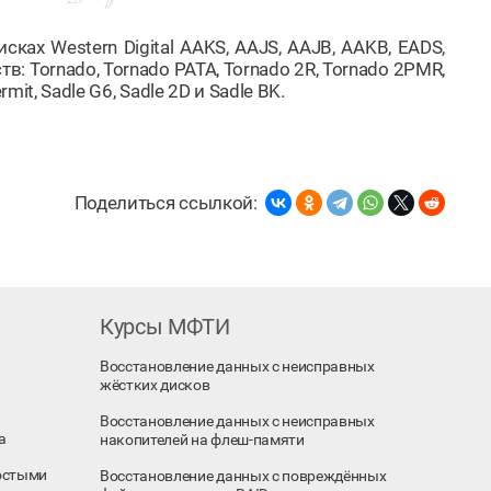
ках Western Digital AAKS, AAJS, AAJB, AAKB, EADS,
: Tornado, Tornado PATA, Tornado 2R, Tornado 2PMR,
ermit, Sadle G6, Sadle 2D и Sadle BK.
Поделиться ссылкой:
Курсы МФТИ
Восстановление данных с неисправных
жёстких дисков
Восстановление данных с неисправных
а
накопителей на флеш-памяти
остыми
Восстановление данных с повреждённых