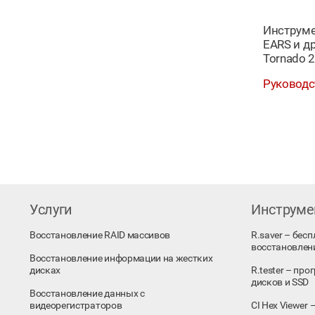
Инструме
EARS и др
Tornado 2D
Руководс
Услуги
Инструм
Восстановление RAID массивов
R.saver – бес
восстановлен
Восстановление информации на жестких
дисках
R.tester – пр
дисков и SSD
Восстановление данных с
видеорегистраторов
CI Hex Viewer