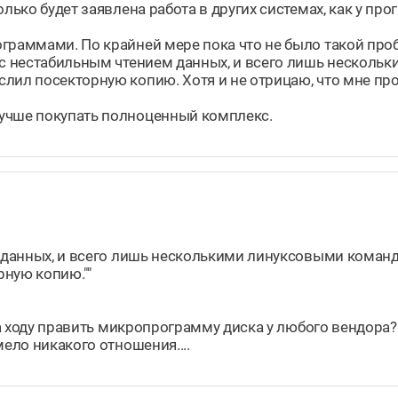
лько будет заявлена работа в других системах, как у про
ограммами. По крайней мере пока что не было такой про
я с нестабильным чтением данных, и всего лишь несколь
лил посекторную копию. Хотя и не отрицаю, что мне про
лучше покупать полноценный комплекс.
м данных, и всего лишь несколькими линуксовыми коман
рную копию.""
 на ходу править микропрограмму диска у любого вендора?
мело никакого отношения....