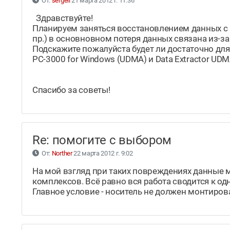
От:
sergeil
21 марта 2012 г. 11:36
Здравствуйте!
Планируем заняться восстановлением данных с 
пр.) в основновном потеря данных связана из-з
Подскажите пожалуйста будет ли достаточно для
PC-3000 for Windows (UDMA) и Data Extractor UDM
Спасибо за советы!
Re: помогите с выбором
От:
Norther
22 марта 2012 г. 9:02
На мой взгляд при таких повреждениях данные 
комплексов. Всё равно вся работа сводится к од
Главное условие - носитель не должен монтиров