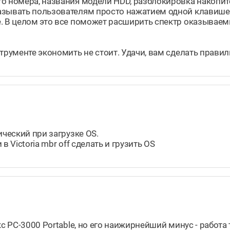
о номера, названия модели HDD, разблокировка накопите
казывать пользователям просто нажатием одной клавиш
. В целом это все поможет расширить спектр оказываемы
струменте экономить не стоит. Удачи, вам сделать прави
ический при загрузке OS.
 Victoria mbr off сделать и грузить OS
с PC-3000 Portable, но его наижирнейший минус - работа