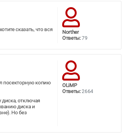
отите сказать, что вся
Norther
Ответы:
79
ал посекторную копию
OLiMP
Ответы:
2664
 диска, отключая
иванию диска и
не). Но без