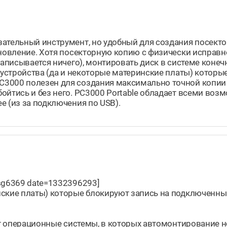
ательный инструмент, но удобный для создания посекто
ановление. Хотя посекторную копию с физически исправн
записывается ничего), монтировать диск в системе конеч
т устройства (да и некоторые материнские платы) которы
С3000 полезен для создания максимально точной копии
ойтись и без него. РС3000 Portable обладает всеми во
е (из за подключения по USB).
sg6369 date=1332396293]
нские платы) которые блокируют запись на подключенны
уют операционные системы, в которых автомонтирование