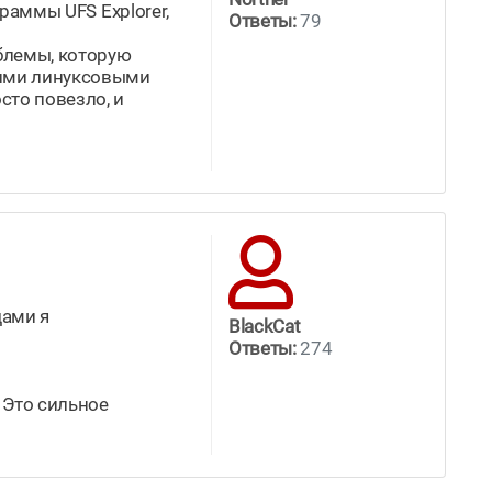
граммы UFS Explorer,
Ответы:
79
блемы, которую
кими линуксовыми
сто повезло, и
дами я
BlackCat
Ответы:
274
 Это сильное