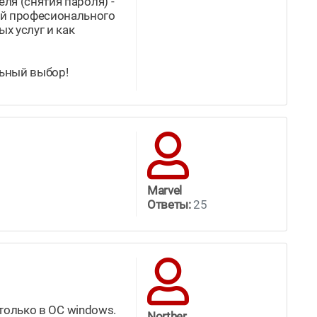
ля (снятия пароля) -
ей професионального
х услуг и как
льный выбор!
Marvel
Ответы:
25
 только в OC windows.
Norther