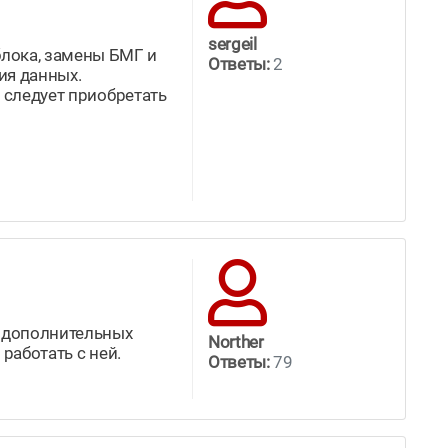
sergeil
блока, замены БМГ и
Ответы:
2
ия данных.
 следует приобретать
я дополнительных
Norther
работать с ней.
Ответы:
79