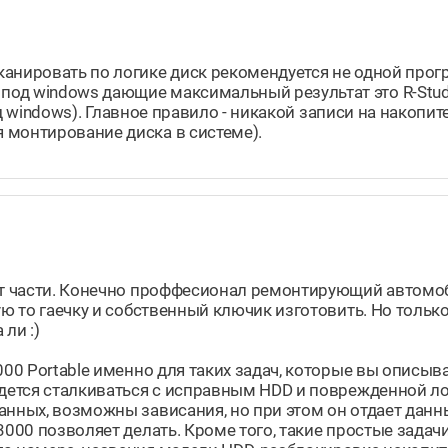
канировать по логике диск рекомендуется не одной прог
од windows дающие максимальный результат это R-Studi
под windows). Главное правило - никакой записи на накопит
 монтирование диска в системе).
 от части. Конечно проффесионал ремонтирующий автомо
ую то гаечку и собственный ключик изготовить. Но тольк
 ли :)
000 Portable именно для таких задач, которые вы описыва
йдется сталкиваться с исправным HDD и поврежденной ло
анных, возможны зависания, но при этом он отдает дан
3000 позволяет делать. Кроме того, такие простые задач