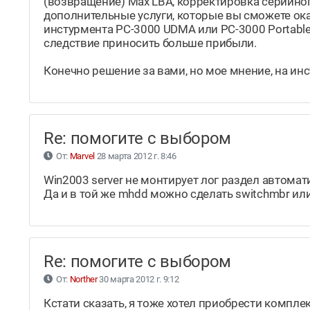
(возвращение) Max LBA, корректировка серийног
дополнительные услуги, которые вы сможете о
инстурмента PC-3000 UDMA или PC-3000 Portable
следствие приносить больше прибыли.
Конечно решение за вами, но мое мнение, на ин
Re: помогите с выбором
От:
Marvel
28 марта 2012 г. 8:46
Win2003 server не монтирует лог раздел автомат
Да и в той же mhdd можно сделать switchmbr или в
Re: помогите с выбором
От:
Norther
30 марта 2012 г. 9:12
Кстати сказать, я тоже хотел приобрести комплек