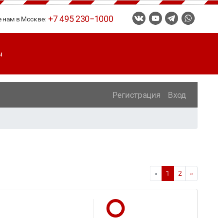
+7 495 230−1000
е нам в Москве:
ы
Регистрация
Вход
«
1
2
»