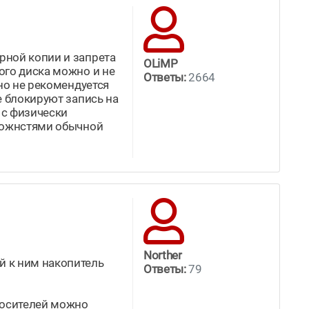
рной копии и запрета
OLiMP
ого диска можно и не
Ответы:
2664
но не рекомендуется
е блокируют запись на
 с физически
зможнстями обычной
Norther
й к ним накопитель
Ответы:
79
 носителей можно