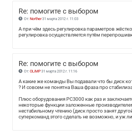
Re: помогите с выбором
От:
Norther
31 марта 2012 г. 11:03
А при чём здесь регулировка параметров жёстког
регулировка осуществляется путём перепрошивк
Re: помогите с выбором
От:
OLiMP
31 марта 2012 г. 11:16
А какие же команды Вы подавали что бы диск к
? И совсем не понятна Ваша фраза про стабили
Плюс оборудования РС3000 как раз и заключает
некоторые функции заложенные производителем
нестабильному чтению (диск просто занят другой
суперкоманд этого сделать не возможно, и уж лин