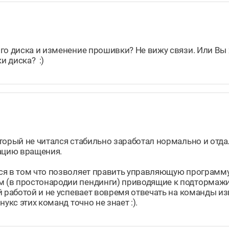
о диска и изменение прошивки? Не вижу связи. Или Вы х
и диска? :)
оторый не читался стабильно заработал нормально и отд
зацию вращения.
ся в том что позволяет править управляющую программу
 (в простонародии пендинги) приводящие к подтормаж
 работой и не успевает вовремя отвечать на команды изв
укс этих команд точно не знает :).