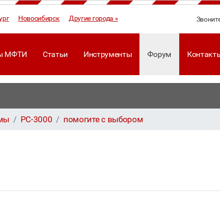
ург
Новосибирск
Другие города »
Звонит
ы МФТИ
Статьи
Инструменты
Форум
Контакт
ммы
PC-3000
помогите с выбором