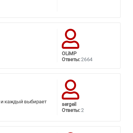
OLiMP
Ответы:
2664
о и каждый выбирает
sergeil
Ответы:
2