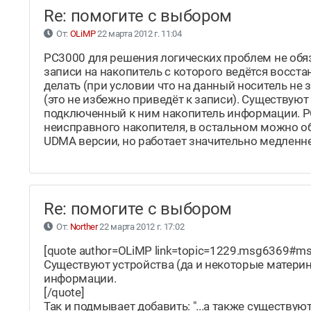
Re: помогите с выбором
От:
OLiMP
22 марта 2012 г. 11:04
РС3000 для решения логических проблем не обяз
записи на накопитель с которого ведётся восст
делать (при условии что на данный носитель не 
(это не избежно приведёт к записи). Существую
подключенный к ним накопитель информации. Р
неисправного накопителя, в остальном можно об
UDMA версии, но работает значительно медленне
Re: помогите с выбором
От:
Norther
22 марта 2012 г. 17:02
[quote author=OLiMP link=topic=1229.msg6369#m
Существуют устройства (да и некоторые матери
информации.
[/quote]
Так и подмывает добавить: "...а также существ