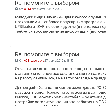
Re: помогите с выбором
От:
OLiMP
24 марта 2012 г. 23:36
Методики индивидуальны для каждого случая. С
несколькими. Наиболее популярные программы п
UFSExplorer, ZAR, но есть и дургие (и не только 
требуется восстановления информации (включая
Re: помогите с выбором
От:
ACE_Laboratory
27 марта 2012 г. 18:59
От части все вышестказанное верно, но только
разводным ключем все сделать, а где то под как
на работу сантехника, а не автослесаря, не правда
Для sergeil я бы вполне мог рекомендовать PC-3
разрабатывался. Кроме того, не всегда вам при
Иногда, HDD может иметь нестабильное чтение д
настройке алгоритма чтения, что собственно PC-