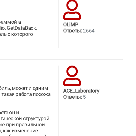
раммой а
OLiMP
o, GetDataBack,
Ответы:
2664
ель с которого
биль, может и одним
ACE_Laboratory
о такая работа похожа
Ответы:
5
ете он и
гической структурой.
ные при правильной
и, как изменение