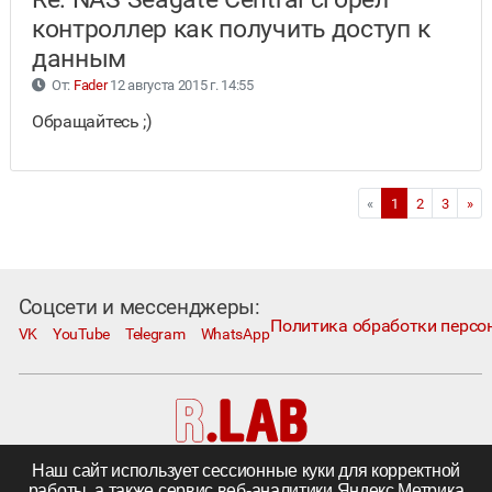
контроллер как получить доступ к
данным
От:
Fader
12 августа 2015 г. 14:55
Обращайтесь ;)
«
1
2
3
»
Соцсети и мессенджеры:
Политика обработки персо
VK
YouTube
Telegram
WhatsApp
Наш сайт использует сессионные куки для корректной
Москва, Коровий Вал, д. 1А, стр. 1
работы, а также сервис веб-аналитики Яндекс Метрика