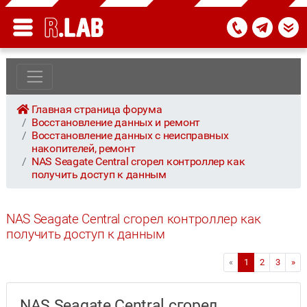
Главная страница форума
Восстановление данных и ремонт
Восстановление данных с неисправных
накопителей, ремонт
NAS Seagate Central сгорел контроллер как
получить доступ к данным
NAS Seagate Central сгорел контроллер как
получить доступ к данным
«
1
2
3
»
NAS Seagate Central сгорел