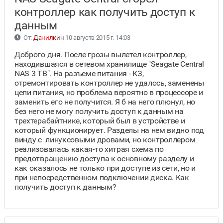
контроллер как получить доступ к
данным
От:
Данилкин
10 августа 2015 г. 14:03
Доброго дня. После грозы вылетел контроллер,
находившаяся в сетевом хранилище "Seagate Central
NAS 3 TB". На разъеме питания - КЗ,
отремонтировать контроллер не удалось, заменены
цепи питания, но проблема вероятно в процессоре и
заменить его не получится. Я б на него плюнул, но
без него не могу получить доступ к данным на
трехтерабайтнике, который был в устройстве и
который функционирует. Разделы на нем видно под
винду с линуксовыми дровами, но контроллером
реализовалась какая-то хитрая схема по
предотвращению доступа к основному разделу и
как оказалось не только при доступе из сети, но и
при непосредственном подключении диска. Как
получить доступ к данным?