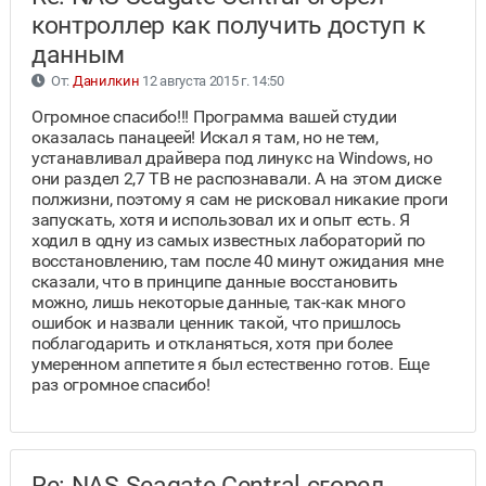
контроллер как получить доступ к
данным
От:
Данилкин
12 августа 2015 г. 14:50
Огромное спасибо!!! Программа вашей студии
оказалась панацеей! Искал я там, но не тем,
устанавливал драйвера под линукс на Windows, но
они раздел 2,7 ТВ не распознавали. А на этом диске
полжизни, поэтому я сам не рисковал никакие проги
запускать, хотя и использовал их и опыт есть. Я
ходил в одну из самых известных лабораторий по
восстановлению, там после 40 минут ожидания мне
сказали, что в принципе данные восстановить
можно, лишь некоторые данные, так-как много
ошибок и назвали ценник такой, что пришлось
поблагодарить и откланяться, хотя при более
умеренном аппетите я был естественно готов. Еще
раз огромное спасибо!
Re: NAS Seagate Central сгорел