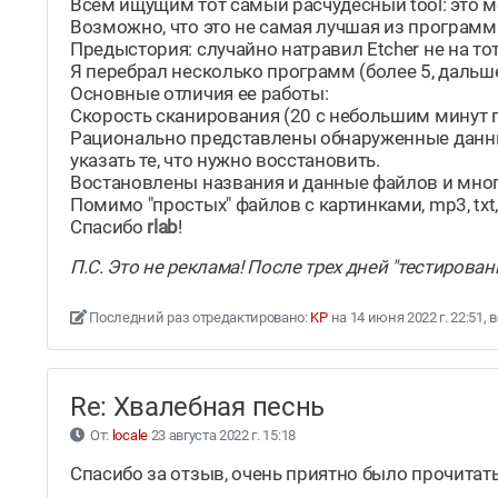
Всем ищущим тот самый расчудесный tool: это 
Возможно, что это не самая лучшая из программ п
Предыстория: случайно натравил Etcher не на т
Я перебрал несколько программ (более 5, дальше 
Основные отличия ее работы:
Скорость сканирования (20 с небольшим минут 
Рационально представлены обнаруженные данные
указать те, что нужно восстановить.
Востановлены названия и данные файлов и мног
Помимо "простых" файлов с картинками, mp3, txt
Спасибо
rlab
!
П.С. Это не реклама! После трех дней "тестирова
Последний раз отредактировано:
KP
на 14 июня 2022 г. 22:51,
Re: Хвалебная песнь
От:
locale
23 августа 2022 г. 15:18
Спасибо за отзыв, очень приятно было прочитать 