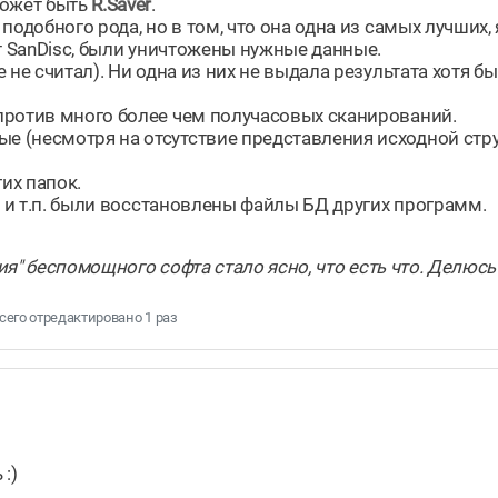
может быть
R.Saver
.
одобного рода, но в том, что она одна из самых лучших, 
от SanDisc, были уничтожены нужные данные.
не считал). Ни одна из них не выдала результата хотя б
против много более чем получасовых сканирований.
 (несмотря на отсутствие представления исходной стр
их папок.
, и т.п. были восстановлены файлы БД других программ.
ния" беспомощного софта стало ясно, что есть что. Делюс
 всего отредактировано 1 раз
:)