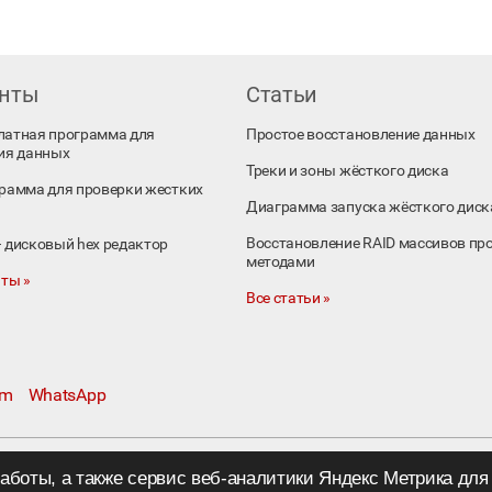
енты
Статьи
платная программа для
Простое восстановление данных
ия данных
Треки и зоны жёсткого диска
ограмма для проверки жестких
Диаграмма запуска жёсткого диск
Восстановление RAID массивов пр
 – дисковый hex редактор
методами
ты »
Все статьи »
am
WhatsApp
работы, а также сервис веб-аналитики Яндекс Метрика дл
.ru
©
ООО «R.LAB»,
2005—2026