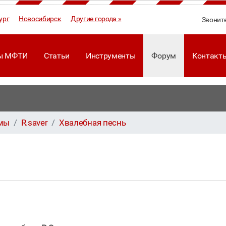
ург
Новосибирск
Другие города »
Звонит
ы МФТИ
Статьи
Инструменты
Форум
Контакт
ммы
R.saver
Хвалебная песнь