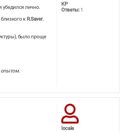
KP
я убедился лично.
Ответы:
1
ы близкого к
R.Saver
.
уктуры), было проще
ь опытом.
locale