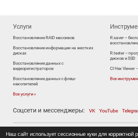
Услуги
Инструм
Восстановление RAID массивов
R.saver – бес
восстановлен
Восстановление информации на жестких
дисках
R.tester – пр
дисков и SSD
Восстановление данных с
видеорегистраторов
CI Hex Viewer
Восстановление данных с флеш-
Все инструмен
накопителей
Все услуги »
Соцсети и мессенджеры:
VK
YouTube
Telegr
Москва, Коровий Вал, д. 1А, стр. 1
Наш сайт использует сессионные куки для корректной 
Телефон:
+7 495 230−1000
; e-mail:
in@rlab