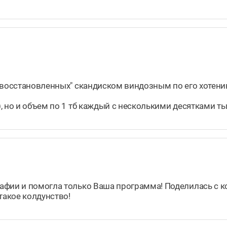
и восстановленных" скандиском виндозным по его хотени
, но и объем по 1 тб каждый с несколькими десятками т
афии и помогла только Ваша программа! Поделилась с 
такое колдунство!