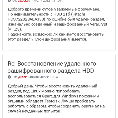
От:
Lexick37
1 июля 2022 г. 11:04
Доброго времени сутое, уважаемые форумчане.
По невнимательности с HDD 2Тб (Hitachi
HDS722020ALA330) по ошибке был удален раздел,
изначально созданный и зашифрованный VeraCrypt
(v.1.23).
Подскажите, возможно ли каким-то восстановить
этот раздел ?Ключ шифрования имеется.
Re: Восстановление удаленного
зашифрованного раздела HDD
От:
yuleek
6 июля 2022 г. 10:14
Добрый день. Чтобы восстановить удалённый
раздел, под Linux можно попробовать
воспользоваться Gpart, для Windows похожими
опциями обладает Testdisk. Лучше пробовать
работать с образом, чтобы сохранить оригинал на
случай неудачных попыток.