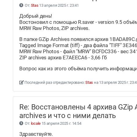
От:
Stas
13 апреля 2025 г. 23:41
Добрый день!
Востоновил с помощью R.saver - version 9.5 объём 
MRW Raw Photos, ZIP archives.
В папке GZip Archives появился архив 1BADA89C.
Tagged Image Format (tiff) - два файла "TIFF" 3E34
MRW Raw Photos - файл "MRW" BCFDC336 - вес 34
ZIP archives архив E7AEECA6 - 3,66 Гб
Вопрос как из этого объёма получить информац
Последний раз отредактировано:
Stas
на 13 апреля 2025 г. 23:
Re: Восстановлены 4 архива GZip Ar
archives и что с ними делать
От:
locale
15 апреля 2025 г. 14:54
Здравствуйте.