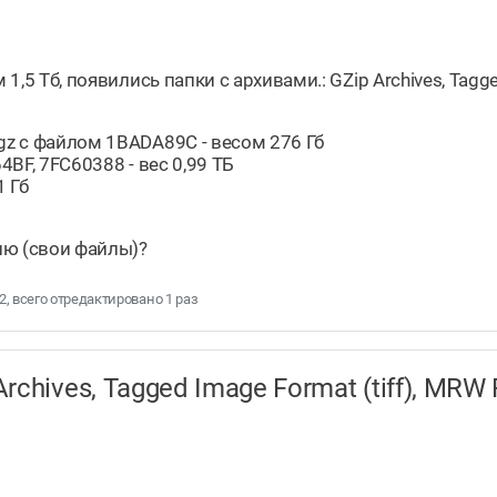
1,5 Тб, появились папки с архивами.: GZip Archives, Tagged
gz с файлом 1BADA89C - весом 276 Гб
64BF, 7FC60388 - вес 0,99 ТБ
1 Гб
ию (свои файлы)?
42, всего отредактировано 1 раз
chives, Tagged Image Format (tiff), MRW 