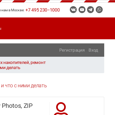
+7 495 230−1000
е нам в Москве:
ы
Регистрация
Вход
х накопителей, ремонт
ими делать
s и что с ними делать
 Photos, ZIP