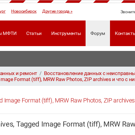
ург
Новосибирск
Другие города »
Звонит
ы МФТИ
Статьи
Инструменты
Форум
Контакт
анных и ремонт
Восстановление данных с неисправны
mage Format (tiff), MRW Raw Photos, ZIP archives и что с н
 Image Format (tiff), MRW Raw Photos, ZIP archive
es, Tagged Image Format (tiff), MRW Raw