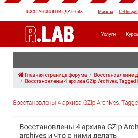
ВОССТАНОВЛЕНИЕ ДАННЫХ
Москва
С.-Петерб
Услуги
Курс
Главная страница форума
Восстановление д
Восстановлены 4 архива GZip Archives, Tagged I
Восстановлены 4 архива GZip Archives, Tagged
Восстановлены 4 архива GZip Archiv
archives и что с ними делать