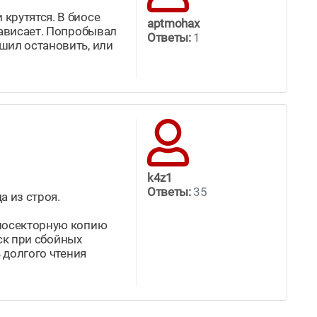
крутятся. В биосе
aptmohax
зависает. Попробывал
Ответы:
1
шил остановить, или
k4z1
Ответы:
35
а из строя.
 посекторную копию
уск при сбойных
 долгого чтения