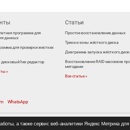
енты
Статьи
платная программа для
Простое восстановление данных
ия данных
Треки и зоны жёсткого диска
ограмма для проверки жестких
Диаграмма запуска жёсткого диск
Восстановление RAID массивов пр
 – дисковый hex редактор
методами
ты »
Все статьи »
am
WhatsApp
работы, а также сервис веб-аналитики Яндекс Метрика дл
.ru
©
ООО «R.LAB»,
2005—2026