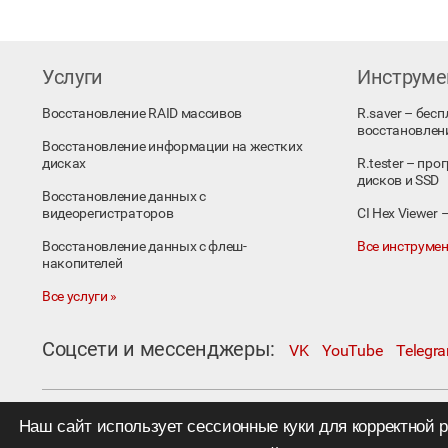
Услуги
Инструм
Восстановление RAID массивов
R.saver – бес
восстановлен
Восстановление информации на жестких
дисках
R.tester – пр
дисков и SSD
Восстановление данных с
видеорегистраторов
CI Hex Viewer
Восстановление данных с флеш-
Все инструмен
накопителей
Все услуги »
Соцсети и мессенджеры:
VK
YouTube
Telegr
Москва, Коровий Вал, д. 1А, стр. 1
Наш сайт использует сессионные куки для корректной 
Телефон:
+7 495 230−1000
; e-mail:
in@rlab