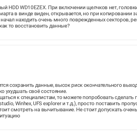
ный HDD WD10EZEX. При включении щелчков нет, головки 
смарта в винде виден, открывается, но при копировании 
 начал находить очень много поврежденных секторов, ре
как то восстановить данные?
тся сохранить данные, высок риск окончательного выход
ко ухудшать своё состояние.
ащаться к специалистам, то можете попробовать сделать
io, Winhex, UFS explorer и т.д.), просто поставить проп
стоит смотреть на вычитывание. Не стоит допускать очень
ситуацию