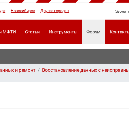
ург
Новосибирск
Другие города »
Звонит
ы МФТИ
Статьи
Инструменты
Форум
Контакт
анных и ремонт
Восстановление данных с неисправны