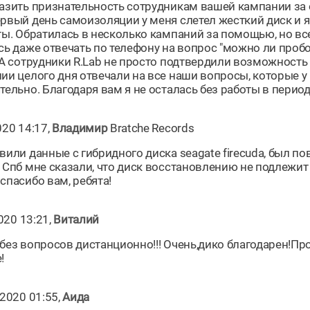
азить признательность сотрудникам вашей кампании за 
рвый день самоизоляции у меня слетел жесткий диск и я
ты. Обратилась в несколько кампаний за помощью, но вс
сь даже отвечать по телефону на вопрос "можно ли проб
 А сотрудники R.Lab не просто подтвердили возможность
ии целого дня отвечали на все наши вопросы, которые у 
ельно. Благодаря вам я не осталась без работы в период 
020 14:17,
Владимир
Bratche Records
вили данные с гибридного диска seagate firecuda, был по
 Спб мне сказали, что диск восстановлению не подлежит 
спасибо вам, ребята!
2020 13:21,
Виталий
без вопросов дистанционно!!! Очень,дико благодарен!Про
!
2020 01:55,
Аида