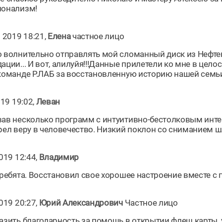
ионализм!
 2019 18:21,
Елена
частное лицо
 волнительно отправлять мой сломанный диск из Нефтек
ции... И вот, алилуйя!!!Данные прилетели ко мне в цело
команде Р.ЛАБ за восстановленную историю нашей семьи!
019 19:02,
Леван
ав несколько программ с интуитивно-бестолковым интер
рел веру в человечество. Низкий поклон со сниманием 
019 12:44,
Владимир
 ребята. Восстановил свое хорошее настроение вместе с
019 20:27,
Юрий Александрович
Частное лицо
азить благодарность за помощь в открытии флеш карты.