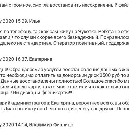
вам огромное, смогла восстановить несохраненный файл
y 2020 15:29,
Илья
я по телефону, так как сам живу на Чукотке. Ребята не о
азали, что случай скорее всего безнадежный. Понравилось
 далеко не стандартная. Оператор позитивный, поддержал
y 2020 16:37,
Екатерина
дня! Обращалась за услугой восстановления данных с жёст
то необходимо оплатить за донорский диск 3500 руб по ад
. Данные восстановлены полностью! Большое спасибо ма
диск и флеш-карту, на что мне ответили что как только о
яца!!! Ни диска, ни флеш-карты!!!
рий администратора:
Екатерина, вероятнее всего, вы о
 Диагностика у нас бесплатна, и цены у нас другие. Поз
y 2020 14:14,
Владимир
Физлицо