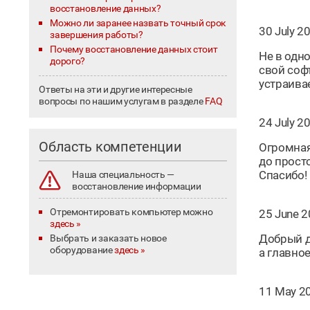
восстановление данных?
Можно ли заранее назвать точный срок
30 July 2
завершения работы?
Почему восстановление данных стоит
Не в одн
дорого?
свой соф
устраива
Ответы на эти и другие интересные
вопросы по нашим услугам в разделе
FAQ
24 July 2
Область компетенции
Огромная
до прост
Спасибо!
Наша специальность —
восстановление информации
Отремонтировать компьютер можно
25 June 2
здесь »
Добрый д
Выбрать и заказать новое
оборудование
здесь »
а главное
11 May 2