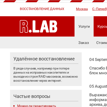
ВОССТАНОВЛЕНИЕ ДАННЫХ
Москва
С.-Петерб
Услуги
Курс
Заказ
Стоим
Удалённое восстановление
04 Septe
Спасибо 
В ряде случаев, например при потере
данных на исправных накопителях и
блок мно
выходе из строя RAID массивов, возможно
восстановление через интернет.
05 August
Выражаю 
Частые вопросы
информац
архива, 
Можно ли гарантировать