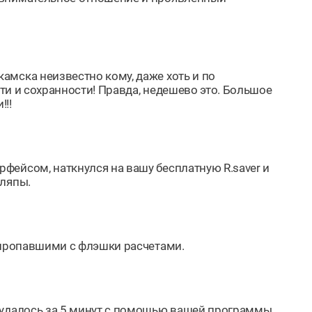
амска неизвестно кому, даже хоть и по
сти и сохранности! Правда, недешево это. Большое
!!
фейсом, наткнулся на вашу бесплатную R.saver и
шляпы.
 пропавшими с флэшки расчетами.
 удалось за 5 минут с помощью вашей программы.