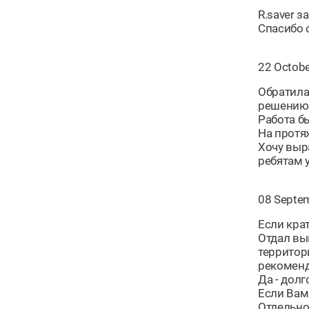
R.saver 
Спасибо 
22 Octobe
Обратила
решению 
Работа бы
На протя
Хочу выр
ребятам 
08 Septe
Если крат
Отдал вы
территор
рекоменд
Да - долг
Если Вам
Отдельно