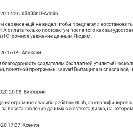
020 14:26,
d0b33r
IT-Admin
ом сервисе ещё не видел чтобы предлагали восстановит
т! А оплата только постфактум после того как вы удост
ет! Огромное уважение данным Людям.
020 16:09,
Алексей
 благодарность создателям бесплатной утилиты! Нескол
ой, понятной программы r.saver! Вытащила и спасла всё,
020 20:08,
Виктория
ень! огромное спасибо ребятам RLab, за квалифицирова
 за восстановление данных с жёсткого диска, на котором 
020 17:27,
Ксения