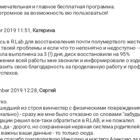
замечательная и главное бесплатная программа.
огромное за возможность ею пользоваться!
r 2019 11:51,
Катерина
сь в R.Lab для восстановления почти полумертвого жестк
твоей проблемы и если что-то непонятно и недоступно - 
ла выполнена за 3 (!) дня, диск восстановили на 95%
жении всей работы мне звонили и информировали о ходе 
азить свою благодарность за проделанную работу и про
успехов.
mber 2019 12:28,
Сергей
ко.
шедший из строя винчестер с физическими повреждения
иально) - сразу же мне было отказано со словами "забуд
ации решил все-таки обратиться в R.LAB, и не пожалел.
о, да - дорого, но сохраненная нервная система родител
 важны ваши данные - то только сюда.
е спасибо руководителю Николаю и мастеру Алексею за