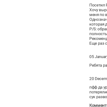
Посетил Р
Хочу выр
меня по 
Однознач
которая 
P/S: обр
полность
Рекомен
Еще раз 
05 Januar
Ребята р
20 Decem
пфф да у
потерялис
сук разв
Коммента