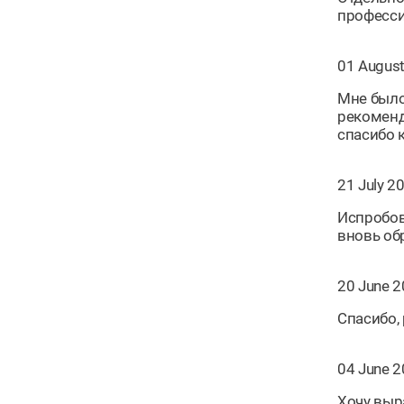
професс
01 August
Мне было
рекоменда
спасибо 
21 July 2
Испробов
вновь об
20 June 2
Спасибо,
04 June 2
Хочу выр