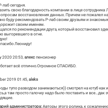
-лаб сегодня.
азить свою благодарность компании в лице сотрудника 
вопросам восстановления данных. Причем не пожалел на
но буду рекомендовать Р-лаб своим друзьям и знакомым
дорожит своим именем.
ащался по рекомендации друга, который восстановил здес
ю выгоревшего в огне.
дую!
спасибо Леониду!
y 2020 20:53,
алекс
пенсионер
аботает всё отлично.Огромное СПАСИБО.
ber 2019 01:45,
aleks
роды тупо разводом занимаються)) смотрел на ютуб как
ь,а там просто галочку надо было поставить и все...дак 
одящие.
рий администратора:
Авторы этого ролика, к сожалению