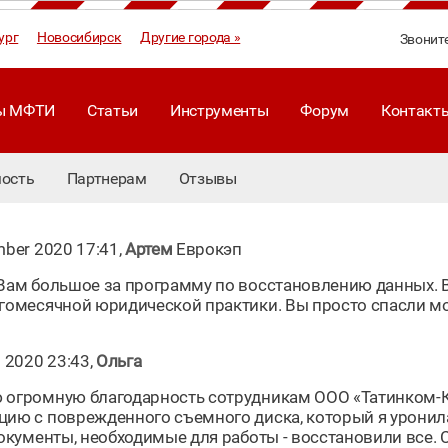
ург
Новосибирск
Другие города »
Звонит
ы МФТИ
Статьи
Инструменты
Форум
Контакт
ость
Партнерам
Отзывы
mber 2020 17:41,
Артем
Еврокэп
Вам большое за программу по восстановлению данных. 
гомесячной юридической практики. Вы просто спасли мо
 2020 23:43,
Ольга
огромную благодарность сотрудникам ООО «Татинком-К
ию с поврежденного съемного диска, который я уронила,
документы, необходимые для работы - восстановили все.