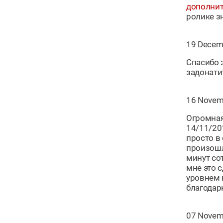
дополнит
ролике з
19 Decem
Спасибо 
задонатит
16 Novem
Огромная
14/11/20
просто в
произошл
минут со
мне это с
уровнем 
благодар
07 Novem