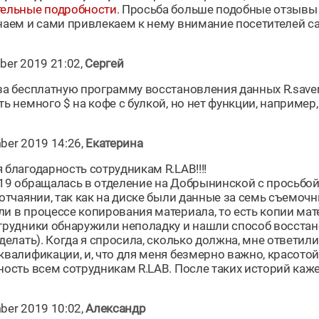
ельные подробности.
Просьба больше подобные отзывы не
наем и сами привлекаем к нему внимание посетителей са
ber 2019 21:02,
Сергей
за бесплатную программу восстановления данных R.saver.
ь немного $ на кофе с булкой, но нет функции, например, 
ber 2019 14:26,
Екатерина
 благодарность сотрудникам R.LAB!!!!
19 обращалась в отделение на Добрынинской с просьбой
 отчаянии, так как на диске были данные за семь съемоч
и в процессе копирования материала, то есть копии мат
трудники обнаружили неполадку и нашли способ восстан
делать). Когда я спросила, сколько должна, мне ответили
квалификации, и, что для меня безмерно важно, красото
ность всем сотрудникам R.LAB. После таких историй каже
ber 2019 10:02,
Александр