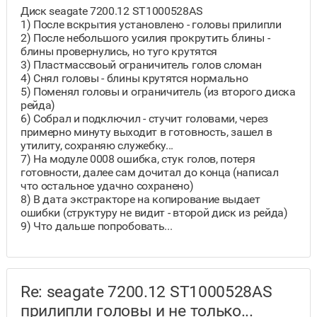
Диск seagate 7200.12 ST1000528AS
1) После вскрытия установлено - головы прилипли
2) После небольшого усилия прокрутить блины -
блины провернулись, но туго крутятся
3) Пластмассвоый ограничитель голов сломан
4) Снял головы - блины крутятся нормально
5) Поменял головы и ограничитель (из второго диска
рейда)
6) Собрал и подключил - стучит головами, через
примерно минуту выходит в готовность, зашел в
утилиту, сохраняю служебку...
7) На модуле 0008 ошибка, стук голов, потеря
готовности, далее сам дочитал до конца (написал
что остальное удачно сохранено)
8) В дата экстракторе на копирование выдает
ошибки (структуру не видит - второй диск из рейда)
9) Что дальше попробовать...
Re: seagate 7200.12 ST1000528AS
прилипли головы и не только...