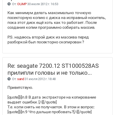
От:
OLiMP
30 июля 2012 г. 16:53
Как минимум делать максимально точноую
посекторную копию с диска на исправный носитель,
пока этот диск ещё хоть как то работает. После
создания копии программно собирать массив.
P.S. надеюсь второй диск из массива перед
разборкой был посекторно скопирован ?
Re: seagate 7200.12 ST1000528AS
прилипли головы и не только...
От:
sand
31 июля 2012 г. 18:48
Приветствую.
[quote][i]п.8 В дата экстракторе на копирование
выдает ошибки. [/i][/quote]
Т.е. копи снять не получается. В этом и вопрос:
[quote][i]п.9 Что дальше пробовать?[/i][/quote]