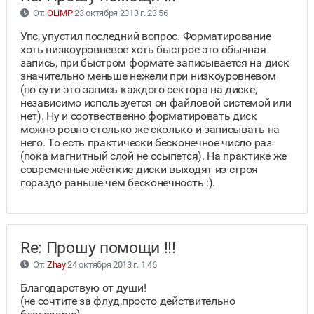
От:
OLiMP
23 октября 2013 г. 23:56
Упс, упустил последний вопрос. Форматирование
хоть низкоуровневое хоть быстрое это обычная
запись, при быстром формате записывается на диск
значительно меньше нежели при низкоуровневом
(по сути это запись каждого сектора на диске,
независимо используется он файловой системой или
нет). Ну и соотвественно форматировать диск
можно ровно столько же сколько и записывать на
него. То есть практически бесконечное число раз
(пока магнитный слой не осыпется). На практике же
современные жёсткие диски выходят из строя
гораздо раньше чем бесконечность :).
Re: Прошу помощи !!!
От:
Zhay
24 октября 2013 г. 1:46
Благодарствую от души!
(не сочтите за флуд,просто действительно