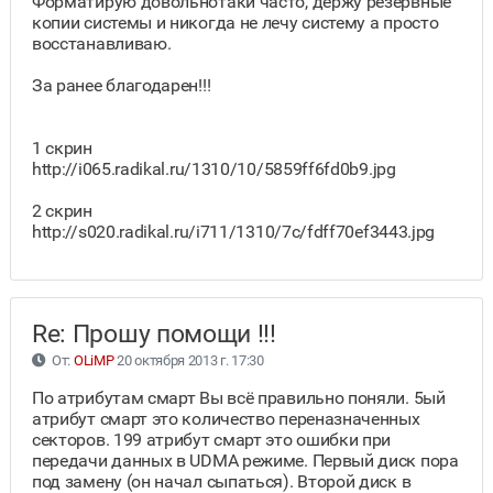
Форматирую довольнотаки часто, держу резервные
копии системы и никогда не лечу систему а просто
восстанавливаю.
За ранее благодарен!!!
1 скрин
http://i065.radikal.ru/1310/10/5859ff6fd0b9.jpg
2 скрин
http://s020.radikal.ru/i711/1310/7c/fdff70ef3443.jpg
Re: Прошу помощи !!!
От:
OLiMP
20 октября 2013 г. 17:30
По атрибутам смарт Вы всё правильно поняли. 5ый
атрибут смарт это количество переназначенных
секторов. 199 атрибут смарт это ошибки при
передачи данных в UDMA режиме. Первый диск пора
под замену (он начал сыпаться). Второй диск в