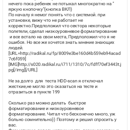
нечего пока ребенек не потыкал многократно на "
яркую кнопочку"(кнопка ВКЛ)
По началу я немог понять что с системой. при
установке, вижу что не работает не
корректно.Предположил что сектора некоторые
полетели, сделал низкоуровневое форматирование
и все встало на свои места, Предположил что я не
ошибся. Но все же хочется знать мнение знающих
людей.
[URL=http://radikal.ru/fp/8009e3be160d4b559eb94acad
7c6f059]
[IMG]http://s020.radikal.ru/i711/1310/7c/fdff70ef3443t.j
pg[/img][/URL]
Не за долго для теста HDD-scan я отключал
жесткие,не могло это сказаться на тесте и
отразиться в пункте 199
Сколько раз можно делать быстрое
форматирование и низкоуровневое
форматирование. Читал что бесконечно много, уж
больно сомнительно)) Поэтому и решил спросить у
вас.