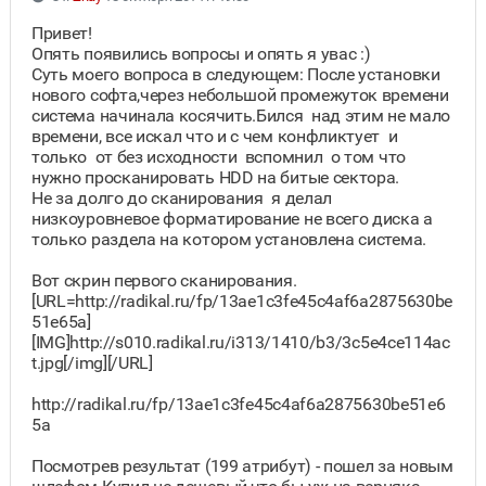
Привет!
Опять появились вопросы и опять я увас :)
Суть моего вопроса в следующем: После установки
нового софта,через небольшой промежуток времени
система начинала косячить.Бился над этим не мало
времени, все искал что и с чем конфликтует и
только от без исходности вспомнил о том что
нужно просканировать HDD на битые сектора.
Не за долго до сканирования я делал
низкоуровневое форматирование не всего диска а
только раздела на котором установлена система.
Вот скрин первого сканирования.
[URL=http://radikal.ru/fp/13ae1c3fe45c4af6a2875630be
51e65a]
[IMG]http://s010.radikal.ru/i313/1410/b3/3c5e4ce114ac
t.jpg[/img][/URL]
http://radikal.ru/fp/13ae1c3fe45c4af6a2875630be51e6
5a
Посмотрев результат (199 атрибут) - пошел за новым