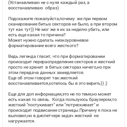
(Устанавливаю не с нуля каждый раз, а
восстанавливаю образ)
Подскажите пожалуйста,почему же при первом
сканирование битых секторов не было, а при втором
тут как тут)) Не мог же я их за неделю убить, или
есть еще какая то причина?
Может нужно сделать низкоуровневое
форматирование всего жесткого?
Ведь легенда гласит, что при форматировании
происходит перераспределение секторов и жесткий
просто не хранит в битых секторах ничего,но при
этом передача данных замедляется.
Еще об этом говорят так:жесткий
восстанавливается,хотелось бы в это верить)) ;)
Еще для доп информации,это не по теме,но может
есть какая то связь. Когда пользуюсь браузером,то
жесткий "постукивает" или "потрескивает" и
происходит подвисание страницы.Причину я пока не
выловил,но в диспетчере задач жесткий не
нагружается.