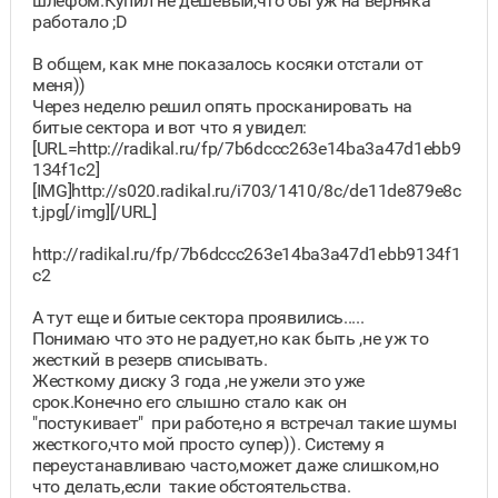
шлефом.Купил не дешевый,что бы уж на верняка
работало ;D
В общем, как мне показалось косяки отстали от
меня))
Через неделю решил опять просканировать на
битые сектора и вот что я увидел:
[URL=http://radikal.ru/fp/7b6dccc263e14ba3a47d1ebb9
134f1c2]
[IMG]http://s020.radikal.ru/i703/1410/8c/de11de879e8c
t.jpg[/img][/URL]
http://radikal.ru/fp/7b6dccc263e14ba3a47d1ebb9134f1
c2
А тут еще и битые сектора проявились.....
Понимаю что это не радует,но как быть ,не уж то
жесткий в резерв списывать.
Жесткому диску 3 года ,не ужели это уже
срок.Конечно его слышно стало как он
"постукивает" при работе,но я встречал такие шумы
жесткого,что мой просто супер)). Систему я
переустанавливаю часто,может даже слишком,но
что делать,если такие обстоятельства.