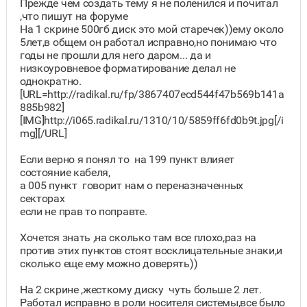
Прежде чем создать тему я не поленился и почитал
,что пишут на форуме
На 1 скрине 500гб диск это мой старечек))ему около
5лет,в общем он работал исправно,но понимаю что
годы не прошли для него даром... да и
низкоуровневое форматирование делал не
однократно.
[URL=http://radikal.ru/fp/3867407ecd544f47b569b141a
885b982]
[IMG]http://i065.radikal.ru/1310/10/5859ff6fd0b9t.jpg[/i
mg][/URL]
Если верно я понял то на 199 пункт влияет
состояние кабеля,
а 005 пункт говорит нам о переназначенных
секторах
если не прав то поправте.
Хочется знать ,на сколько там все плохо,раз на
против этих пунктов стоят восклицательные знаки,и
сколько еще ему можно доверять))
На 2 скрине ,жесткому диску чуть больше 2 лет.
Работал исправно в роли носителя системы,все было