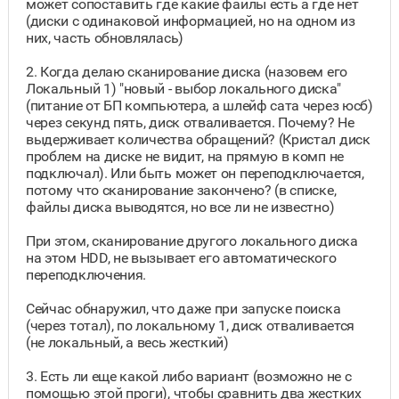
может сопоставить где какие файлы есть а где нет
(диски с одинаковой информацией, но на одном из
них, часть обновлялась)
2. Когда делаю сканирование диска (назовем его
Локальный 1) "новый - выбор локального диска"
(питание от БП компьютера, а шлейф сата через юсб)
через секунд пять, диск отваливается. Почему? Не
выдерживает количества обращений? (Кристал диск
проблем на диске не видит, на прямую в комп не
подключал). Или быть может он переподключается,
потому что сканирование закончено? (в списке,
файлы диска выводятся, но все ли не известно)
При этом, сканирование другого локального диска
на этом HDD, не вызывает его автоматического
переподключения.
Сейчас обнаружил, что даже при запуске поиска
(через тотал), по локальному 1, диск отваливается
(не локальный, а весь жесткий)
3. Есть ли еще какой либо вариант (возможно не с
помощью этой проги), чтобы сравнить два жестких