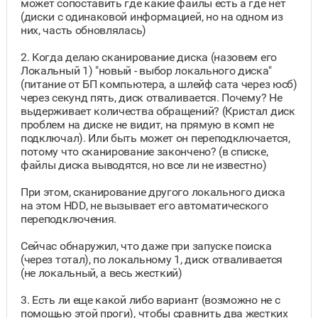
может сопоставить где какие файлы есть а где нет
(диски с одинаковой информацией, но на одном из
них, часть обновлялась)
2. Когда делаю сканирование диска (назовем его
Локальный 1) "новый - выбор локального диска"
(питание от БП компьютера, а шлейф сата через юсб)
через секунд пять, диск отваливается. Почему? Не
выдерживает количества обращений? (Кристал диск
проблем на диске не видит, на прямую в комп не
подключал). Или быть может он переподключается,
потому что сканирование закончено? (в списке,
файлы диска выводятся, но все ли не известно)
При этом, сканирование другого локального диска
на этом HDD, не вызывает его автоматического
переподключения.
Сейчас обнаружил, что даже при запуске поиска
(через тотал), по локальному 1, диск отваливается
(не локальный, а весь жесткий)
3. Есть ли еще какой либо вариант (возможно не с
помощью этой проги), чтобы сравнить два жестких