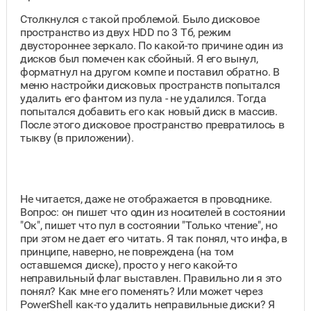
Столкнулся с такой проблемой. Было дисковое
пространство из двух HDD по 3 Тб, режим
двустороннее зеркало. По какой-то причине один из
дисков был помечен как сбойный. Я его вынул,
форматнул на другом компе и поставил обратно. В
меню настройки дисковых пространств попытался
удалить его фантом из пула - не удалился. Тогда
попытался добавить его как новый диск в массив.
После этого дисковое пространство превратилось в
тыкву (в приложении).
Не читается, даже не отображается в проводнике.
Вопрос: он пишет что один из носителей в состоянии
"Ок", пишет что пул в состоянии "Только чтение", но
при этом не дает его читать. Я так понял, что инфа, в
принципе, наверно, не повреждена (на том
оставшемся диске), просто у него какой-то
неправильный флаг выставлен. Правильно ли я это
понял? Как мне его поменять? Или может через
PowerShell как-то удалить неправильные диски? Я