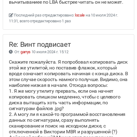
вычитываниее по LBA быстрее читать он не может.
Последний раз отредактировано:
locale
на 10 июля 2024 г.
11:31, всего отредактировано 1 раз
Re: Винт подвисает
От:
garrys
10 июля 2024 г. 15:12
Скажите пожалуйста. Я попробовал копировать диск
этой же утилитой, но поставив флажок, который
вроде означает копировать начиная с конца диска. В
этом случае скорость намного получше. Видимо, она
наиболее низкая в начале. Отсюда вопросы:
1. Я же могу утилиту прервать, если она начнет
копировать слишком медленно, чтобы с целевого
диска вытащить хоть часть информации, по
сигнатурам файлов .jpg?
2. А могу ли я какой-то программой восстановления
данных по сигнатурам, сразу выполнять
сканирование и поиск на исходном диске, с
отключенной в Виктории MBR и разрушенной (?)