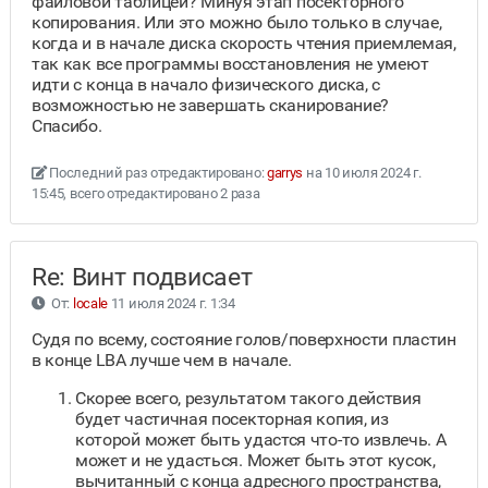
файловой таблицей? Минуя этап посекторного
копирования. Или это можно было только в случае,
когда и в начале диска скорость чтения приемлемая,
так как все программы восстановления не умеют
идти с конца в начало физического диска, с
возможностью не завершать сканирование?
Спасибо.
Последний раз отредактировано:
garrys
на 10 июля 2024 г.
15:45, всего отредактировано 2 раза
Re: Винт подвисает
От:
locale
11 июля 2024 г. 1:34
Судя по всему, состояние голов/поверхности пластин
в конце LBA лучше чем в начале.
Скорее всего, результатом такого действия
будет частичная посекторная копия, из
которой может быть удастся что-то извлечь. А
может и не удасться. Может быть этот кусок,
вычитанный с конца адресного пространства,