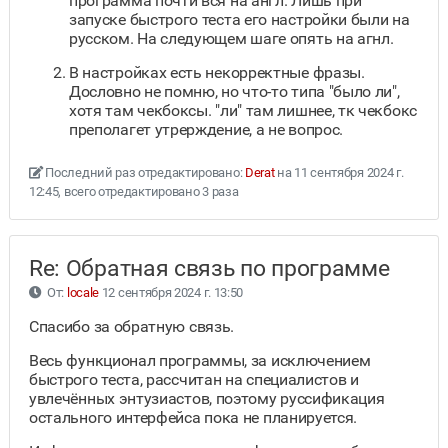
программа почти вся на англ. Лишь при
запуске быстрого теста его настройки были на
русском. На следующем шаге опять на агнл.
В настройках есть некорректные фразы.
Дословно не помню, но что-то типа "было ли",
хотя там чекбоксы. "ли" там лишнее, тк чекбокс
преполагет утрерждение, а не вопрос.
Последний раз отредактировано:
Derat
на 11 сентября 2024 г.
12:45, всего отредактировано 3 раза
Re: Обратная связь по программе
От:
locale
12 сентября 2024 г. 13:50
Спасибо за обратную связь.
Весь функционал программы, за исключением
быстрого теста, рассчитан на специалистов и
увлечённых энтузиастов, поэтому руссификация
остального интерфейса пока не планируется.