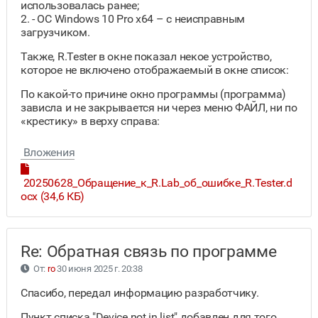
использовалась ранее;
2. - ОС Windows 10 Pro x64 – с неисправным
загрузчиком.
Также, R.Tester в окне показал некое устройство,
которое не включено отображаемый в окне список:
По какой-то причине окно программы (программа)
зависла и не закрывается ни через меню ФАЙЛ, ни по
«крестику» в верху справа:
Вложения
20250628_Обращение_к_R.Lab_об_ошибке_R.Tester.d
ocx (34,6 КБ)
Re: Обратная связь по программе
От:
ro
30 июня 2025 г. 20:38
Спасибо, передал информацию разработчику.
Пункт списка "Device not in list" добавлен для того,