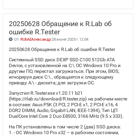
20250628 Обращение к R.Lab об
ошибке R.Tester
От:
RU6AEАлександр
28 июня 2025 г. 12:04
20250628 Обращение к R.Lab об ошибке R.Tester
Системный SSD диск DEXP SSD C100 512Gb ATA
Device, с установленной на C:\ ОС Windows 10 Pro и
другим ПО, перестал загружаться. При этом, BIOS,
игнорируя диск C:\ , обращается к следующему
приводу A:\ - дискета; для загрузки ОС.
Запустил R.Tester.exe v1.20.11 b21
(https://rlab.ru/download/R.tester.zip) на рабочем месте
в составе: Asus P5K (3 PCI, 2 PCI-E x1, 2 PCI-E x16, 4
DDR2 DIMM, Audio, Gigabit LAN, IEEE-1394), Тип ЦП
DualCore Intel Core 2 Duo E8500, 3166 MHz (9.5 x 333).
На ПК установлены в том числе 2 (два) SSD диска:
1. - ОС Windows 10 Pro x32 – в рабочем состоянии,