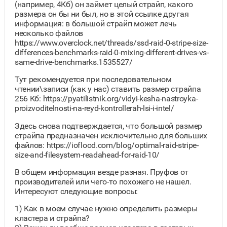
(например, 4Кб) он займет целый страйп, какого
размера он бы ни был, но в этой ссылке другая
информация: в большой страйп может лечь
несколько файлов
https://www.overclock.net/threads/ssd-raid-0-stripe-size-
differences-benchmarks-raid-0-mixing-different-drives-vs-
same-drive-benchmarks.1535527/
Тут рекомендуется при последовательном
чтении\записи (как у нас) ставить размер страйпа
256 Кб: https://pyatilistnik.org/vidyi-kesha-nastroyka-
proizvoditelnosti-na-reyd-kontrollerah-lsi-i-intel/
Здесь снова подтверждается, что большой размер
страйпа предназначен исключительно для больших
файлов: https://ioflood.com/blog/optimal-raid-stripe-
size-and-filesystem-readahead-for-raid-10/
В общем информация везде разная. Пруфов от
производителей или чего-то похожего не нашел.
Интересуют следующие вопросы:
1) Как в моем случае нужно определить размеры
кластера и страйпа?