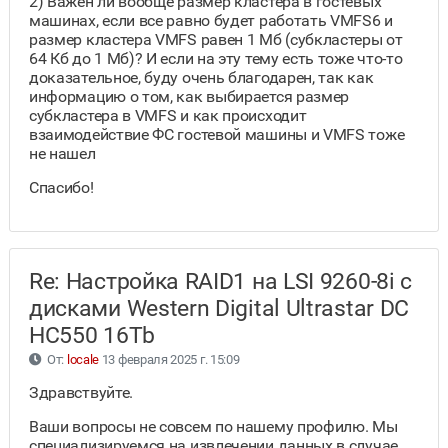
2) Важен ли вообще размер кластера в гостевых
машинах, если все равно будет работать VMFS6 и
размер кластера VMFS равен 1 Мб (субкластеры от
64 Кб до 1 Мб)? И если на эту тему есть тоже что-то
доказательное, буду очень благодарен, так как
информацию о том, как выбирается размер
субкластера в VMFS и как происходит
взаимодействие ФС гостевой машины и VMFS тоже
не нашел
Спасибо!
Re: Настройка RAID1 на LSI 9260-8i с
дисками Western Digital Ultrastar DC
HC550 16Tb
От:
locale
13 февраля 2025 г. 15:09
Здравствуйте.
Ваши вопросы не совсем по нашему профилю. Мы
специализируемся на извлечении данных в случае