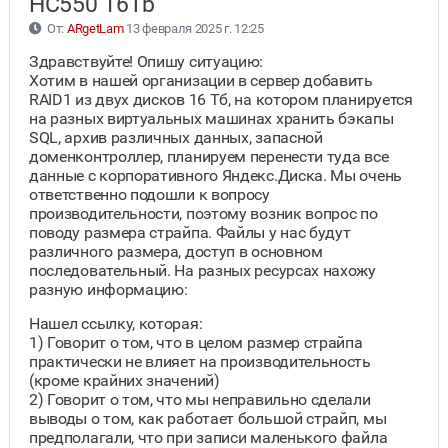
HC550 16Tb
От:
ARgetLam
13 февраля 2025 г. 12:25
Здравствуйте! Опишу ситуацию:
Хотим в нашей организации в сервер добавить
RAID1 из двух дисков 16 Тб, на котором планируется
на разных виртуальных машинах хранить бэкапы
SQL, архив различных данных, запасной
доменконтроллер, планируем перенести туда все
данные с корпоративного Яндекс.Диска. Мы очень
ответственно подошли к вопросу
производительности, поэтому возник вопрос по
поводу размера страйпа. Файлы у нас будут
различного размера, доступ в основном
последовательный. На разных ресурсах нахожу
разную информацию:
Нашел ссылку, которая:
1) Говорит о том, что в целом размер страйпа
практически не влияет на производительность
(кроме крайних значений)
2) Говорит о том, что мы неправильно сделали
выводы о том, как работает большой страйп, мы
предполагали, что при записи маленького файла