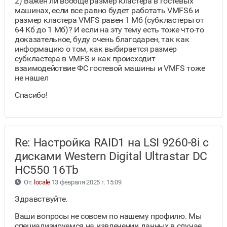
2) Важен ли вообще размер кластера в гостевых
машинах, если все равно будет работать VMFS6 и
размер кластера VMFS равен 1 Мб (субкластеры от
64 Кб до 1 Мб)? И если на эту тему есть тоже что-то
доказательное, буду очень благодарен, так как
информацию о том, как выбирается размер
субкластера в VMFS и как происходит
взаимодействие ФС гостевой машины и VMFS тоже
не нашел
Спасибо!
Re: Настройка RAID1 на LSI 9260-8i с
дисками Western Digital Ultrastar DC
HC550 16Tb
От:
locale
13 февраля 2025 г. 15:09
Здравствуйте.
Ваши вопросы не совсем по нашему профилю. Мы
специализируемся на извлечении данных в случае