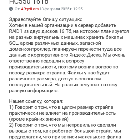
HC550 16Tb
От:
ARgetLam
13 февраля 2025 г. 12:25
Здравствуйте! Опишу ситуацию:
Хотим в нашей организации в сервер добавить
RAID1 из двух дисков 16 Тб, на котором планируется
на разных виртуальных машинах хранить бэкапы
SQL, архив различных данных, запасной
доменконтроллер, планируем перенести туда все
данные с корпоративного Яндекс.Диска. Мы очень
ответственно подошли к вопросу
производительности, поэтому возник вопрос по
поводу размера страйпа. Файлы у нас будут
различного размера, доступ в основном
последовательный. На разных ресурсах нахожу
разную информацию:
Нашел ссылку, которая:
1) Говорит о том, что в целом размер страйпа
практически не влияет на производительность
(кроме крайних значений)
2) Говорит о том, что мы неправильно сделали
выводы о том, как работает большой страйп, мы
предполагали, что при записи маленького файла