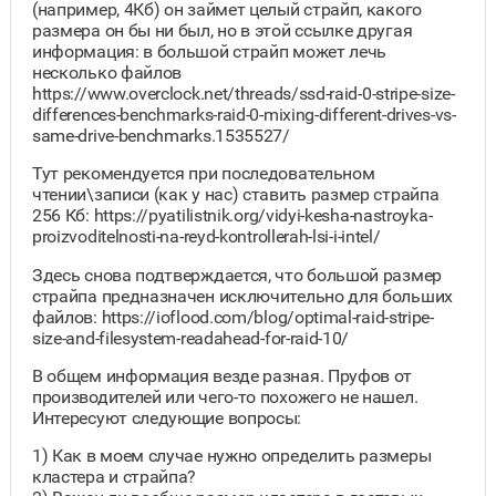
(например, 4Кб) он займет целый страйп, какого
размера он бы ни был, но в этой ссылке другая
информация: в большой страйп может лечь
несколько файлов
https://www.overclock.net/threads/ssd-raid-0-stripe-size-
differences-benchmarks-raid-0-mixing-different-drives-vs-
same-drive-benchmarks.1535527/
Тут рекомендуется при последовательном
чтении\записи (как у нас) ставить размер страйпа
256 Кб: https://pyatilistnik.org/vidyi-kesha-nastroyka-
proizvoditelnosti-na-reyd-kontrollerah-lsi-i-intel/
Здесь снова подтверждается, что большой размер
страйпа предназначен исключительно для больших
файлов: https://ioflood.com/blog/optimal-raid-stripe-
size-and-filesystem-readahead-for-raid-10/
В общем информация везде разная. Пруфов от
производителей или чего-то похожего не нашел.
Интересуют следующие вопросы:
1) Как в моем случае нужно определить размеры
кластера и страйпа?