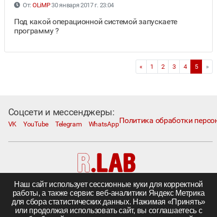
От:
OLiMP
30 января 2017 г. 23:04
Под какой операционной системой запускаете
программу ?
«
1
2
3
4
5
»
Соцсети и мессенджеры:
Политика обработки персо
VK
YouTube
Telegram
WhatsApp
Наш сайт использует сессионные куки для корректной
Москва, Коровий Вал, д. 1А, стр. 1
работы, а также сервис веб-аналитики Яндекс Метрика
Телефон:
+7 495 230−1000
; e-mail:
in@rlab.ru
для сбора статистических данных. Нажимая «Принять»
Другие города
|
Поставка комплектующих
или продолжая использовать сайт, вы соглашаетесь с