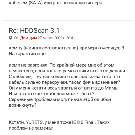
кабелем (SATA) или разгоном компьютера
Re: HDDScan 3.1
От:
Дим-дим
27 марта 2009 г. 20:41
компу (и винту соответственно) примерно месяцев 8.
На гарантии еще.
комп не разгонял. По крайней мере мне об этом
неизветсно, если только ремонтники этого не делали.
С кабелем,... ну насколько я слышал из-за того что
кабель сильно перекручен, такая фича возникает?
Он у меня кстати весь завитый от винта до Мамы.
Или что-то еще с кабелем может быть?
Серьезные проблемы могут из-за этой ошибки
возникнуть?
Кстати, YURETS, у меня тоже IE 8.0 Final. Таких
проблем не замечал.