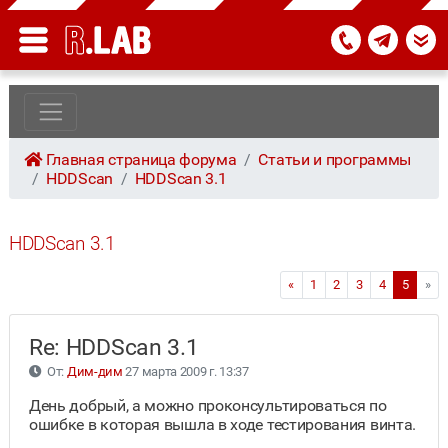
Главная страница форума
Статьи и программы
HDDScan
HDDScan 3.1
HDDScan 3.1
«
1
2
3
4
5
»
Re: HDDScan 3.1
От:
Дим-дим
27 марта 2009 г. 13:37
День добрый, а можно проконсультироваться по
ошибке в которая вышла в ходе тестирования винта.