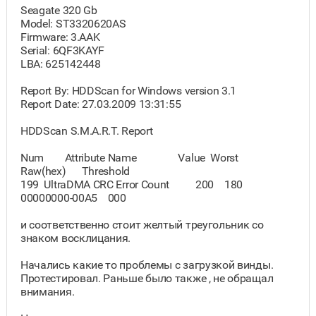
Seagate 320 Gb
Model: ST3320620AS
Firmware: 3.AAK
Serial: 6QF3KAYF
LBA: 625142448
Report By: HDDScan for Windows version 3.1
Report Date: 27.03.2009 13:31:55
HDDScan S.M.A.R.T. Report
Num Attribute Name Value Worst
Raw(hex) Threshold
199 UltraDMA CRC Error Count 200 180
00000000-00A5 000
и соответственно стоит желтый треугольник со
знаком восклицания.
Начались какие то проблемы с загрузкой винды.
Протестировал. Раньше было также , не обращал
внимания.