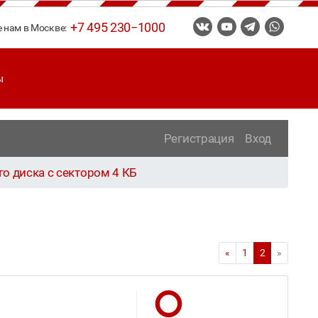
+7 495 230−1000
е нам в Москве:
ы
Регистрация
Вход
го диска с сектором 4 КБ
«
1
2
»