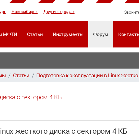
ург
Новосибирск
Другие города »
Звонит
ы МФТИ
Статьи
Инструменты
Форум
Контакт
ммы
Статьи
Подготовка к эксплуатации в Linux жестко
 диска с сектором 4 КБ
Linux жесткого диска с сектором 4 КБ