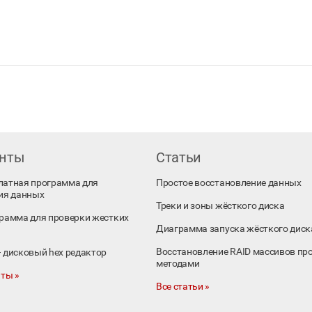
енты
Статьи
платная программа для
Простое восстановление данных
ия данных
Треки и зоны жёсткого диска
ограмма для проверки жестких
Диаграмма запуска жёсткого диск
Восстановление RAID массивов пр
 – дисковый hex редактор
методами
ты »
Все статьи »