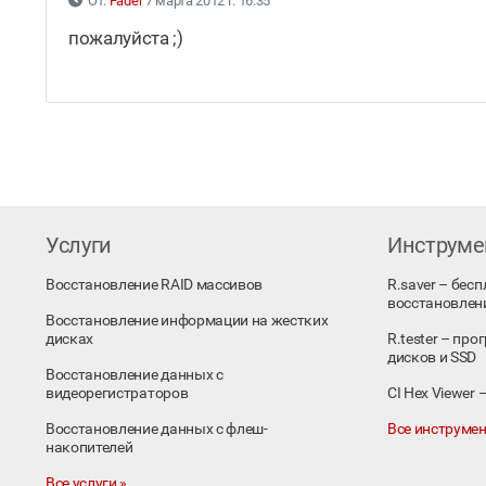
От:
Fader
7 марта 2012 г. 16:35
пожалуйста ;)
Услуги
Инструм
Восстановление RAID массивов
R.saver – бес
восстановлен
Восстановление информации на жестких
дисках
R.tester – пр
дисков и SSD
Восстановление данных с
видеорегистраторов
CI Hex Viewer
Восстановление данных с флеш-
Все инструмен
накопителей
Все услуги »