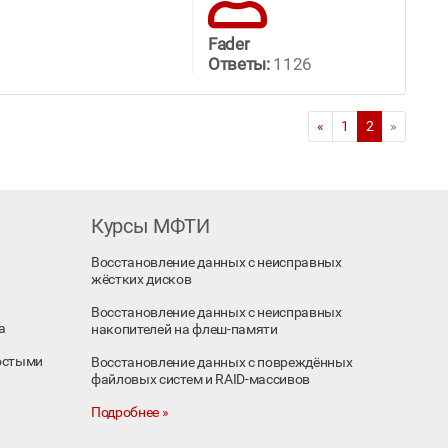
Fader
Ответы:
1126
«
1
2
»
Курсы МФТИ
Восстановление данных с неисправных
жёстких дисков
Восстановление данных с неисправных
а
накопителей на флеш-памяти
остыми
Восстановление данных с повреждённых
файловых систем и RAID-массивов
Подробнее »