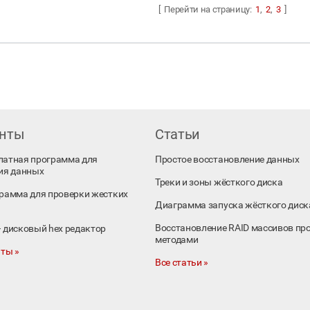
[ Перейти на страницу:
1
,
2
,
3
]
енты
Статьи
платная программа для
Простое восстановление данных
ия данных
Треки и зоны жёсткого диска
ограмма для проверки жестких
Диаграмма запуска жёсткого диск
Восстановление RAID массивов пр
 – дисковый hex редактор
методами
ты »
Все статьи »