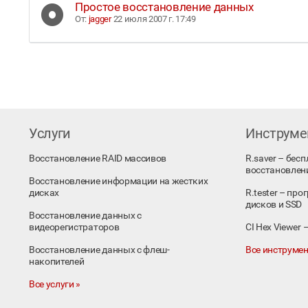
Простое восстановление данных
От:
jagger
22 июля 2007 г. 17:49
Услуги
Инструм
Восстановление RAID массивов
R.saver – бес
восстановлен
Восстановление информации на жестких
дисках
R.tester – пр
дисков и SSD
Восстановление данных с
видеорегистраторов
CI Hex Viewer
Восстановление данных с флеш-
Все инструмен
накопителей
Все услуги »