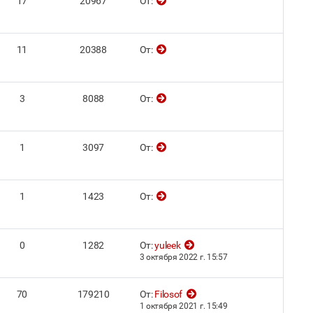
17
20967
От:
11
20388
От:
3
8088
От:
1
3097
От:
1
1423
От:
0
1282
От:
yuleek
3 октября 2022 г. 15:57
70
179210
От:
Filosof
1 октября 2021 г. 15:49