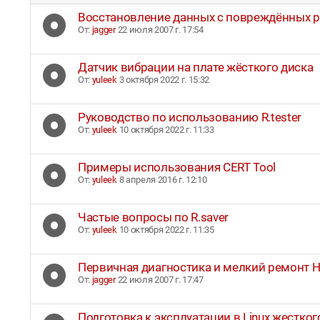
Восстановление данных c повреждённых 
От:
jagger
22 июля 2007 г. 17:54
Датчик вибрации на плате жёсткого диска
От:
yuleek
3 октября 2022 г. 15:32
Руководство по использованию R.tester
От:
yuleek
10 октября 2022 г. 11:33
Примеры использования CERT Tool
От:
yuleek
8 апреля 2016 г. 12:10
Частые вопросы по R.saver
От:
yuleek
10 октября 2022 г. 11:35
Первичная диагностика и мелкий ремонт Н
От:
jagger
22 июля 2007 г. 17:47
Подготовка к эксплуатации в Linux жестког