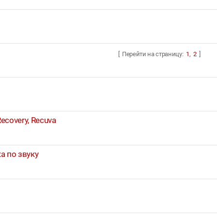
[ Перейти на страницу:
1
,
2
]
ecovery, Recuva
а по звуку