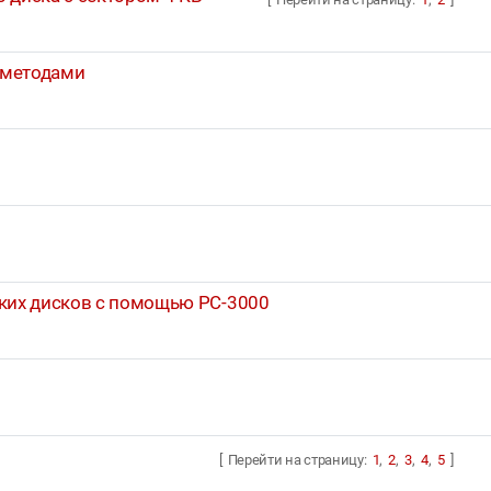
 методами
тких дисков с помощью PC-3000
[ Перейти на страницу:
1
,
2
,
3
,
4
,
5
]