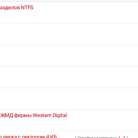
разделов NTFS
ЖМД фирмы Western Digital
о диска с сектором 4 КБ
[ Перейти на страницу:
1
,
2
]