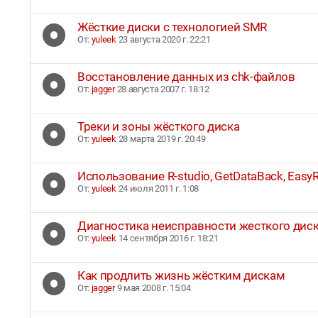
Жёсткие диски с технологией SMR
От:
yuleek
23 августа 2020 г. 22:21
Восстановление данных из chk-файлов
От:
jagger
28 августа 2007 г. 18:12
Треки и зоны жёсткого диска
От:
yuleek
28 марта 2019 г. 20:49
Использование R-studio, GetDataBack, EasyR
От:
yuleek
24 июля 2011 г. 1:08
Диагностика неисправности жесткого диск
От:
yuleek
14 сентября 2016 г. 18:21
Как продлить жизнь жёстким дискам
От:
jagger
9 мая 2008 г. 15:04