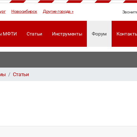
ург
Новосибирск
Другие города »
Звонит
ы МФТИ
Статьи
Инструменты
Форум
Контакт
ммы
Статьи