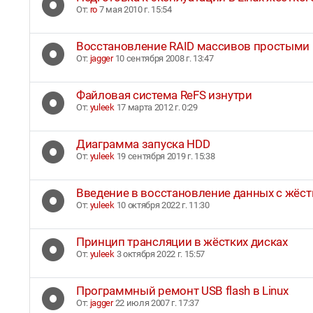
От:
ro
7 мая 2010 г. 15:54
Восстановление RAID массивов простыми
От:
jagger
10 сентября 2008 г. 13:47
Файловая система ReFS изнутри
От:
yuleek
17 марта 2012 г. 0:29
Диаграмма запуска HDD
От:
yuleek
19 сентября 2019 г. 15:38
Введение в восстановление данных с жёс
От:
yuleek
10 октября 2022 г. 11:30
Принцип трансляции в жёстких дисках
От:
yuleek
3 октября 2022 г. 15:57
Программный ремонт USB flash в Linux
От:
jagger
22 июля 2007 г. 17:37