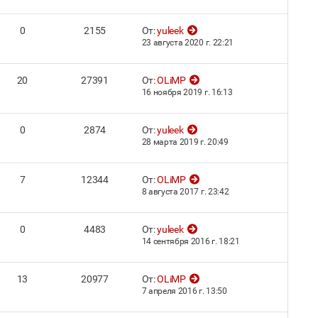
0
2155
От:
yuleek
23 августа 2020 г. 22:21
20
27391
От:
OLiMP
16 ноября 2019 г. 16:13
0
2874
От:
yuleek
28 марта 2019 г. 20:49
7
12344
От:
OLiMP
8 августа 2017 г. 23:42
0
4483
От:
yuleek
14 сентября 2016 г. 18:21
13
20977
От:
OLiMP
7 апреля 2016 г. 13:50