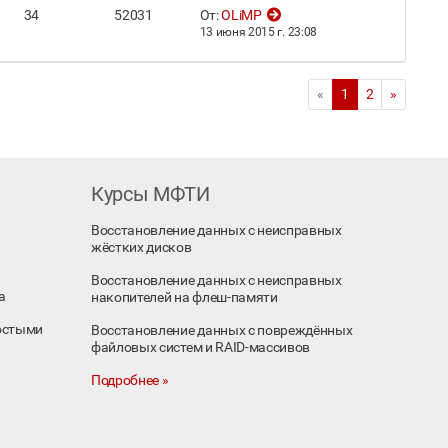
34
52031
От:
OLiMP
13 июня 2015 г. 23:08
«
1
2
»
Курсы МФТИ
Восстановление данных с неисправных
жёстких дисков
Восстановление данных с неисправных
а
накопителей на флеш-памяти
остыми
Восстановление данных с повреждённых
файловых систем и RAID-массивов
Подробнее »