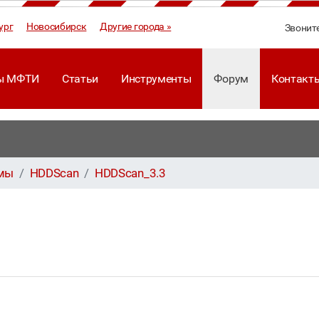
ург
Новосибирск
Другие города »
Звонит
ы МФТИ
Статьи
Инструменты
Форум
Контакт
ммы
HDDScan
HDDScan_3.3