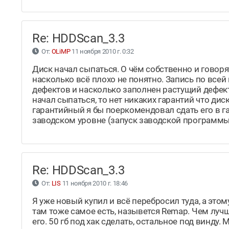
Re: HDDScan_3.3
От:
OLiMP
11 ноября 2010 г. 0:32
Диск начал сыпаться. О чём собственно и говор
насколько всё плохо не понятно. Запись по всей 
дефектов и насколько заполнен растущий дефект 
начал сыпаться, то нет никаких гарантий что ди
гарантийный я бы поеркомендовал сдать его в г
заводском уровне (запуск заводской программы
Re: HDDScan_3.3
От:
LIS
11 ноября 2010 г. 18:46
Я уже новый купил и всё перебросил туда, а этом
там тоже самое есть, назывется Remap. Чем луч
его. 50 гб под хак сделать, остальное под винду.