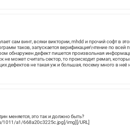
лает сам винт, всяки виктории, mhdd и прочий софт в эт
грамм таков, запускается верификация\чтение по всей п
тором обнаружен дефект пишется произвольная информаци
к не может считать сектор, то происходит ремап, которы
их дефектов не такая уж и большая, посему много в неё 
ин меняется, это так и должно быть?
l.ru/1011/a1/668a20c3225c.jpg[/img][/URL]