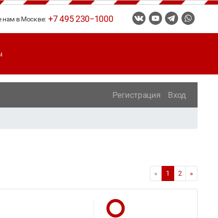
+7 495 230−1000
е нам в Москве:
ы
Регистрация
Вход
«
1
2
»