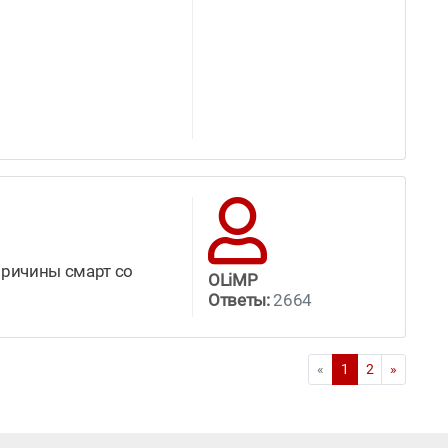
причины смарт со
OLiMP
Ответы:
2664
«
1
2
»