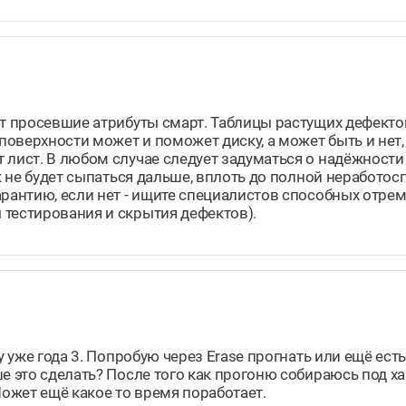
ят просевшие атрибуты смарт. Таблицы растущих дефекто
поверхности может и поможет диску, а может быть и нет,
лист. В любом случае следует задуматься о надёжности 
ск не будет сыпаться дальше, вплоть до полной неработос
арантию, если нет - ищите специалистов способных отре
 тестирования и скрытия дефектов).
у уже года 3. Попробую через Erase прогнать или ещё ес
ше это сделать? После того как прогоню собираюсь под 
 Может ещё какое то время поработает.