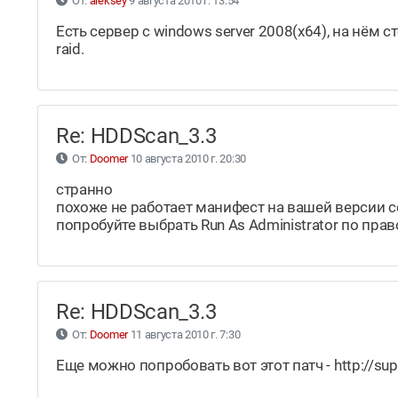
От:
aleksey
9 августа 2010 г. 13:54
Есть сервер с windows server 2008(x64), на нём ст
raid.
Re: HDDScan_3.3
От:
Doomer
10 августа 2010 г. 20:30
странно
похоже не работает манифест на вашей версии 
попробуйте выбрать Run As Administrator по пр
Re: HDDScan_3.3
От:
Doomer
11 августа 2010 г. 7:30
Еще можно попробовать вот этот патч - http://su