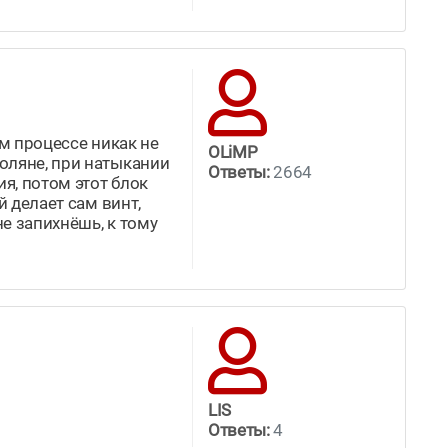
ом процессе никак не
OLiMP
оляне, при натыкании
Ответы:
2664
я, потом этот блок
й делает сам винт,
не запихнёшь, к тому
LIS
Ответы:
4