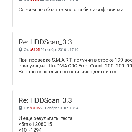
Совсем не обязательно они были софтовыми.
Re: HDDScan_3.3
От:
b3105
26 ноября 2010 г. 17:10
При проверке S.M.A.R.T. получил в строке 199 вос
следующее-UltraDMA CRC Error Count 200 200 
Вопрос-насколько это критично для винта.
Re: HDDScan_3.3
От:
b3105
26 ноября 2010 г. 18:24
И еще результаты теста
<5ms-1208015
<10 -1294