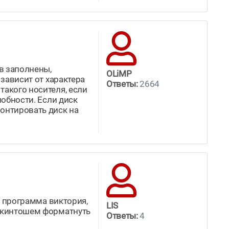
в заполнены,
OLiMP
 зависит от характера
Ответы:
2664
такого носителя, если
побности. Если диск
монтировать диск на
ть программа виктория,
LIS
хакинтошем форматнуть
Ответы:
4