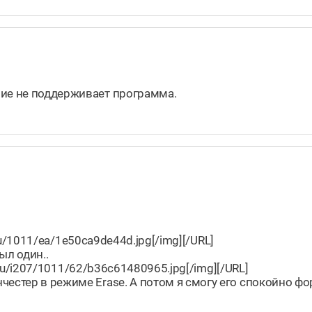
ние не поддерживает программа.
l.ru/1011/ea/1e50ca9de44d.jpg[/img][/URL]
ыл один..
al.ru/i207/1011/62/b36c61480965.jpg[/img][/URL]
честер в режиме Erase. А потом я смогу его спокойно фо