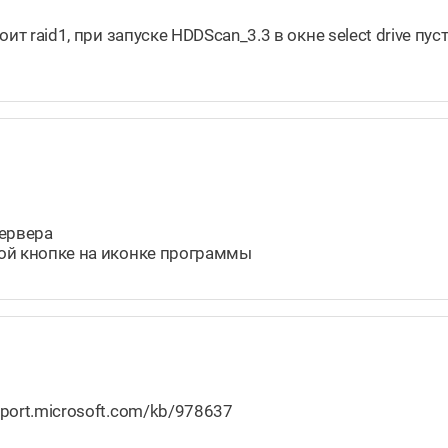
оит raid1, при запуске HDDScan_3.3 в окне select drive пу
сервера
авой кнопке на иконке программы
pport.microsoft.com/kb/978637