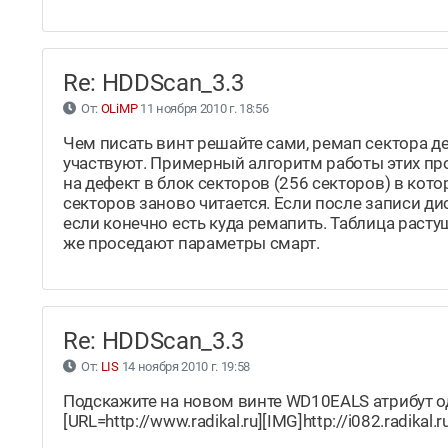
Re: HDDScan_3.3
От:
OLiMP
11 ноября 2010 г. 18:56
Чем писать винт решайте сами, ремап сектора де
участвуют. Примерный алгоритм работы этих про
на дефект в блок секторов (256 секторов) в ко
секторов заново читается. Если после записи дис
если конечно есть куда ремапить. Таблица растущ
же проседают параметры смарт.
Re: HDDScan_3.3
От:
LIS
14 ноября 2010 г. 19:58
Подскажите на новом винте WD10EALS атрибут од
[URL=http://www.radikal.ru][IMG]http://i082.radika