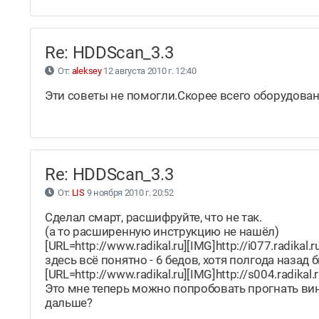
Re: HDDScan_3.3
От:
aleksey
12 августа 2010 г. 12:40
Эти советы не помогли.Скорее всего оборудова
Re: HDDScan_3.3
От:
LIS
9 ноября 2010 г. 20:52
Сделал смарт, расшифруйте, что не так.
(а то расширенную инструкцию не нашёл)
[URL=http://www.radikal.ru][IMG]http://i077.radika
здесь всё понятно - 6 бедов, хотя полгода назад б
[URL=http://www.radikal.ru][IMG]http://s004.radik
Это мне теперь можно попробовать прогнать вин
дальше?