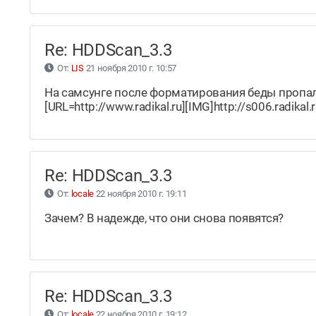
Re: HDDScan_3.3
От:
LIS
21 ноября 2010 г. 10:57
На самсунге после форматирования беды пропа
[URL=http://www.radikal.ru][IMG]http://s006.radika
Re: HDDScan_3.3
От:
locale
22 ноября 2010 г. 19:11
Зачем? В надежде, что они снова появятся?
Re: HDDScan_3.3
От:
locale
22 ноября 2010 г. 19:12