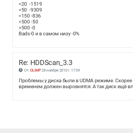
<20 -1519
<50 -9309
<150 -836
<500 -50
>500 -0
Bads-0 и в самом низу -0%
Re: HDDScan_3.3
От:
OLiMP
28 ноября 2010 г. 17:39
Проблемы у диска были в UDMA режиме. Скорее 
временем должен выровнятся. А так диск ещё вп