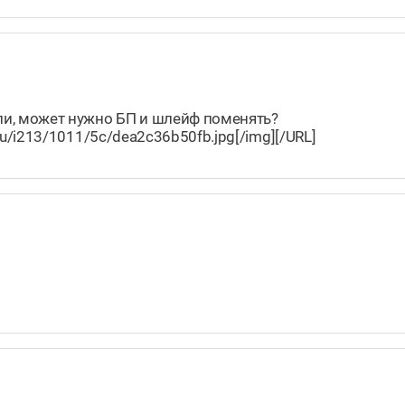
ли, может нужно БП и шлейф поменять?
l.ru/i213/1011/5c/dea2c36b50fb.jpg[/img][/URL]