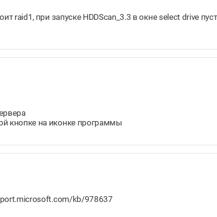
оит raid1, при запуске HDDScan_3.3 в окне select drive пу
сервера
авой кнопке на иконке программы
pport.microsoft.com/kb/978637