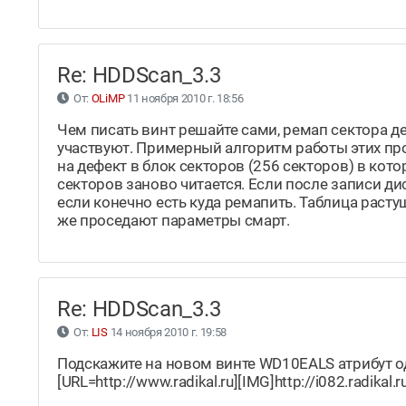
Re: HDDScan_3.3
От:
OLiMP
11 ноября 2010 г. 18:56
Чем писать винт решайте сами, ремап сектора де
участвуют. Примерный алгоритм работы этих про
на дефект в блок секторов (256 секторов) в ко
секторов заново читается. Если после записи дис
если конечно есть куда ремапить. Таблица растущ
же проседают параметры смарт.
Re: HDDScan_3.3
От:
LIS
14 ноября 2010 г. 19:58
Подскажите на новом винте WD10EALS атрибут од
[URL=http://www.radikal.ru][IMG]http://i082.radika