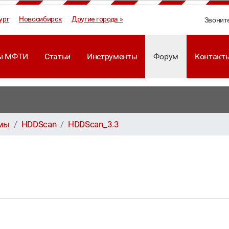
ург
Новосибирск
Другие города »
Звонит
ы МФТИ
Статьи
Инструменты
Форум
Контакт
ммы
HDDScan
HDDScan_3.3