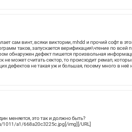
лает сам винт, всяки виктории, mhdd и прочий софт в эт
грамм таков, запускается верификация\чтение по всей п
тором обнаружен дефект пишется произвольная информаци
к не может считать сектор, то происходит ремап, которы
их дефектов не такая уж и большая, посему много в неё 
ин меняется, это так и должно быть?
l.ru/1011/a1/668a20c3225c.jpg[/img][/URL]