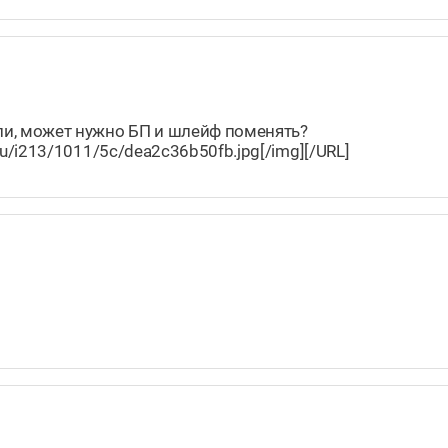
ли, может нужно БП и шлейф поменять?
l.ru/i213/1011/5c/dea2c36b50fb.jpg[/img][/URL]