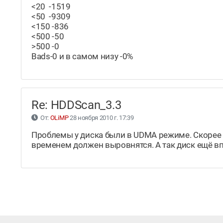
<20 -1519
<50 -9309
<150 -836
<500 -50
>500 -0
Bads-0 и в самом низу -0%
Re: HDDScan_3.3
От:
OLiMP
28 ноября 2010 г. 17:39
Проблемы у диска были в UDMA режиме. Скорее 
временем должен выровнятся. А так диск ещё вп