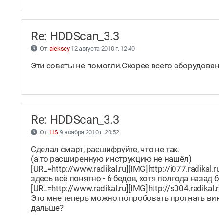
Re: HDDScan_3.3
От:
aleksey
12 августа 2010 г. 12:40
Эти советы не помогли.Скорее всего оборудова
Re: HDDScan_3.3
От:
LIS
9 ноября 2010 г. 20:52
Сделал смарт, расшифруйте, что не так.
(а то расширенную инструкцию не нашёл)
[URL=http://www.radikal.ru][IMG]http://i077.radika
здесь всё понятно - 6 бедов, хотя полгода назад б
[URL=http://www.radikal.ru][IMG]http://s004.radik
Это мне теперь можно попробовать прогнать вин
дальше?