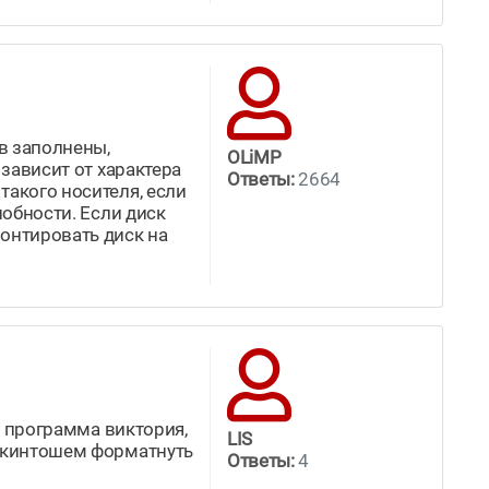
в заполнены,
OLiMP
 зависит от характера
Ответы:
2664
такого носителя, если
побности. Если диск
монтировать диск на
ть программа виктория,
LIS
хакинтошем форматнуть
Ответы:
4