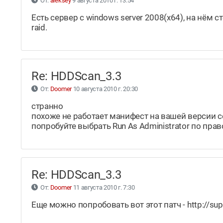
От:
aleksey
9 августа 2010 г. 13:54
Есть сервер с windows server 2008(x64), на нём ст
raid.
Re: HDDScan_3.3
От:
Doomer
10 августа 2010 г. 20:30
странно
похоже не работает манифест на вашей версии 
попробуйте выбрать Run As Administrator по пр
Re: HDDScan_3.3
От:
Doomer
11 августа 2010 г. 7:30
Еще можно попробовать вот этот патч - http://su