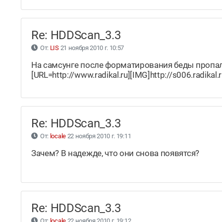
Re: HDDScan_3.3
От:
LIS
21 ноября 2010 г. 10:57
На самсунге после форматирования беды пропа
[URL=http://www.radikal.ru][IMG]http://s006.radika
Re: HDDScan_3.3
От:
locale
22 ноября 2010 г. 19:11
Зачем? В надежде, что они снова появятся?
Re: HDDScan_3.3
От:
locale
22 ноября 2010 г. 19:12