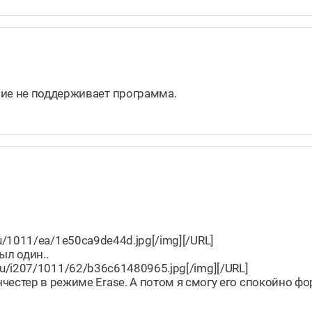
ние не поддерживает программа.
l.ru/1011/ea/1e50ca9de44d.jpg[/img][/URL]
ыл один..
al.ru/i207/1011/62/b36c61480965.jpg[/img][/URL]
честер в режиме Erase. А потом я смогу его спокойно фо