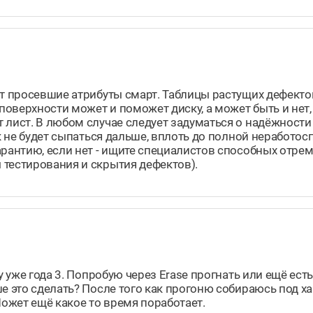
ят просевшие атрибуты смарт. Таблицы растущих дефекто
поверхности может и поможет диску, а может быть и нет,
лист. В любом случае следует задуматься о надёжности 
ск не будет сыпаться дальше, вплоть до полной неработос
арантию, если нет - ищите специалистов способных отре
 тестирования и скрытия дефектов).
у уже года 3. Попробую через Erase прогнать или ещё ес
ше это сделать? После того как прогоню собираюсь под 
 Может ещё какое то время поработает.