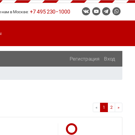
+7 495 230−1000
е нам в Москве:
ы
Регистрация
Вход
«
1
2
»