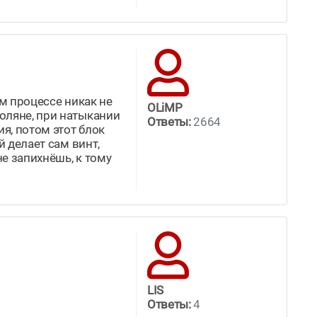
ом процессе никак не
OLiMP
оляне, при натыкании
Ответы:
2664
я, потом этот блок
й делает сам винт,
не запихнёшь, к тому
LIS
Ответы:
4