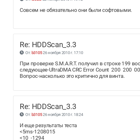
Совсем не обязательно они были софтовыми.
Re: HDDScan_3.3
От:
b3105
26 ноября 2010 г. 17:10
При проверке S.M.A.R.T. получил в строке 199 вос
следующее-UltraDMA CRC Error Count 200 200 
Вопрос-насколько это критично для винта.
Re: HDDScan_3.3
От:
b3105
26 ноября 2010 г. 18:24
И еще результаты теста
<5ms-1208015
<10 -1294