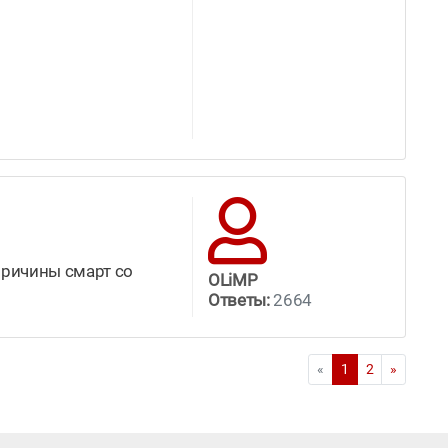
причины смарт со
OLiMP
Ответы:
2664
«
1
2
»