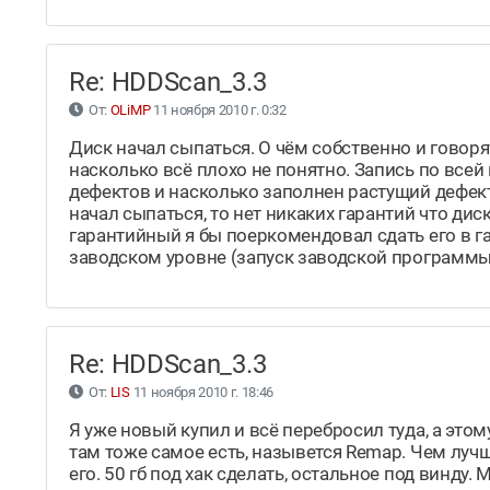
Re: HDDScan_3.3
От:
OLiMP
11 ноября 2010 г. 0:32
Диск начал сыпаться. О чём собственно и говор
насколько всё плохо не понятно. Запись по всей 
дефектов и насколько заполнен растущий дефект 
начал сыпаться, то нет никаких гарантий что ди
гарантийный я бы поеркомендовал сдать его в г
заводском уровне (запуск заводской программы
Re: HDDScan_3.3
От:
LIS
11 ноября 2010 г. 18:46
Я уже новый купил и всё перебросил туда, а этом
там тоже самое есть, назывется Remap. Чем луч
его. 50 гб под хак сделать, остальное под винду.