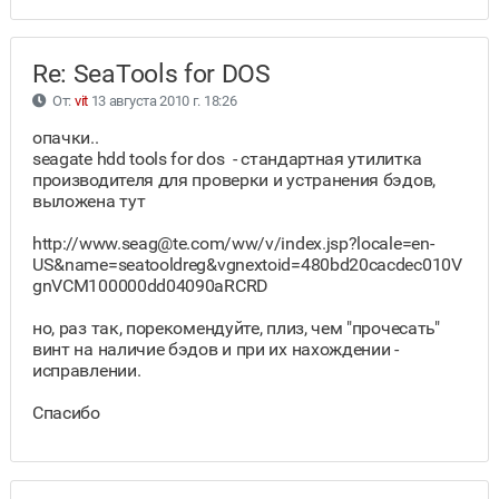
Re: SeaTools for DOS
От:
vit
13 августа 2010 г. 18:26
опачки..
seagate hdd tools for dos - стандартная утилитка
производителя для проверки и устранения бэдов,
выложена тут
http://www.seag@te.com/ww/v/index.jsp?locale=en-
US&name=seatooldreg&vgnextoid=480bd20cacdec010V
gnVCM100000dd04090aRCRD
но, раз так, порекомендуйте, плиз, чем "прочесать"
винт на наличие бэдов и при их нахождении -
исправлении.
Спасибо