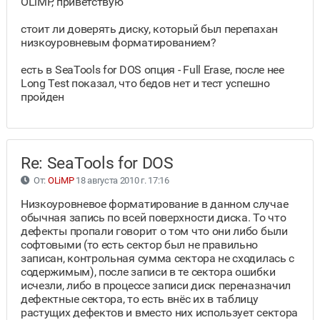
OLiMP, приветствую
стоит ли доверять диску, который был перепахан
низкоуровневым форматированием?
есть в SeaTools for DOS опция - Full Erase, после нее
Long Test показал, что бедов нет и тест успешно
пройден
Re: SeaTools for DOS
От:
OLiMP
18 августа 2010 г. 17:16
Низкоуровневое форматирование в данном случае
обычная запись по всей поверхности диска. То что
дефекты пропали говорит о том что они либо были
софтовыми (то есть сектор был не правильно
записан, контрольная сумма сектора не сходилась с
содержимым), после записи в те сектора ошибки
исчезли, либо в процессе записи диск переназначил
дефектные сектора, то есть внёс их в таблицу
растущих дефектов и вместо них использует сектора