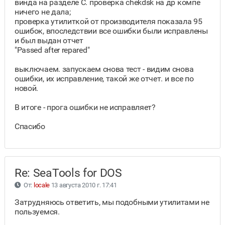
винда на разделе С. проверка chekdsk на др компе
ничего не дала;
проверка утилиткой от производителя показала 95
ошибок, впоследствии все ошибки были исправлены
и был выдан отчет
"Passed after repared"
выключаем. запускаем снова тест - видим снова
ошибки, их исправление, такой же отчет. и все по
новой.
В итоге - прога ошибки не исправляет?
Спасибо
Re: SeaTools for DOS
От:
locale
13 августа 2010 г. 17:41
Затрудняюсь ответить, мы подобными утилитами не
пользуемся.