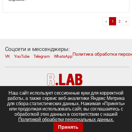
«
1
2
»
Соцсети и мессенджеры:
Политика обработки персо
VK
YouTube
Telegram
WhatsApp
Наш сайт использует сессионные куки для корректной
Москва, Коровий Вал, д. 1А, стр. 1
работы, а также сервис веб-аналитики Яндекс Метрика
Телефон:
+7 495 230−1000
; e-mail:
in@rlab.ru
для сбора статистических данных. Нажимая «Принять»
Другие города
|
Поставка комплектующих
или продолжая использовать сайт, вы соглашаетесь с
©
ООО «R.LAB»,
2005—2026
обработкой этих данных в соответствии с нашей
Политикой обработки персональных данных.
Принять