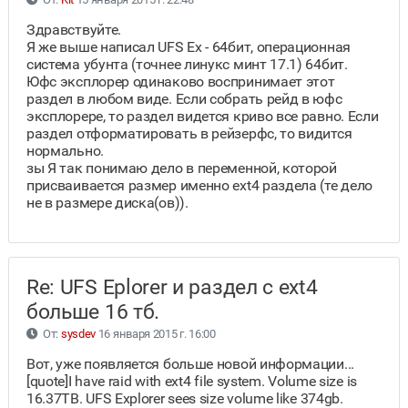
Здравствуйте.
Я же выше написал UFS Ex - 64бит, операционная
система убунта (точнее линукс минт 17.1) 64бит.
Юфс эксплорер одинаково воспринимает этот
раздел в любом виде. Если собрать рейд в юфс
эксплорере, то раздел видется криво все равно. Если
раздел отформатировать в рейзерфс, то видится
нормально.
зы Я так понимаю дело в переменной, которой
присваивается размер именно ext4 раздела (те дело
не в размере диска(ов)).
Re: UFS Eplorer и раздел с ext4
больше 16 тб.
От:
sysdev
16 января 2015 г. 16:00
Вот, уже появляется больше новой информации...
[quote]I have raid with ext4 file system. Volume size is
16.37TB. UFS Explorer sees size volume like 374gb.