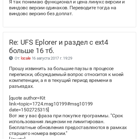
Я так понимаю функционал и цена линукс версии и
виндовс версии одинаков. Переводите тогда на
виндовс версию без доплат.
Re: UFS Eplorer и раздел с ext4
больше 16 тб.
От:
locale
16 августа 2017 г. 19:29
Прошу извинить за большие паузы в процессе
переписки, обсуждаемый вопрос относится к моей
компетенции, а я в текущий период времени в
разъездах.
[quote author=Kit
link=topic=1724.msg10199#msg10199
date=1502725315]
Вот же у вас фраза при покупке программы. "Срок
использования лицензии не лимитирован.
Бесплатные обновления предоставляются в рамках
старшего номера версии."