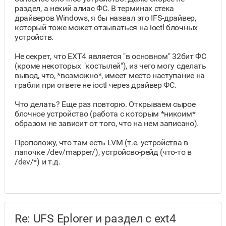
раздел, а некий алиас ФС. В терминах стека
драйверов Windows, я бы назвал это IFS-драйвер,
который тоже может отзываться на ioctl блочных
устройств.
Не секрет, что EXT4 является "в основном" 32бит ФС
(кроме некоторых "костылей"), из чего могу сделать
вывод, что, *возможно*, имеет место наступание на
грабли при ответе не ioctl через драйвер ФС.
Что делать? Еще раз повторю. Открываем сырое
блочное устройство (работа с которым *никоим*
образом не зависит от того, что на нем записано).
Проположу, что там есть LVM (т.е. устройства в
папочке /dev/mapper/), устройсво-рейд (что-то в
/dev/*) и т.д.
Re: UFS Eplorer и раздел с ext4