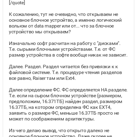
[/quote]
К сожалению, тут не очевидно, что открываем не
основное блочное устройтво, а именно логический
вольюм от data mapper или от... что за блочное
устройство мы открываем?
Изначально софт расчитан на работу с "дисками".
Т.е. сырыми блочными устройствами. Т.е. от ФС
размер устройства в софте вообще никак не зависит.
Далее. Раздел. Раздел читается без привязки к к
файловой системе. Т.е. процедуре чтения разделов
все равно, Raiser там или Ext4.
Далее определение ФС. ФС определяется НА разделе.
Т.е. если на сыром блочном устройстве (размером,
предположим, 16.371ТБ) найден раздел, размером
16.37ТБ, на котором определена ФС как EXT4,
заявить о размере ФС, меньше 16.37ТБ просто не
может по соображениям архитектуры.
Из чего делаю вывод, что открыто далеко не
основное блочное устройство. Даже скорее не