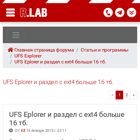
Главная страница форума
Статьи и программы
UFS Explorer
UFS Eplorer и раздел с ext4 больше 16 тб.
UFS Eplorer и раздел с ext4 больше 16 тб.
«
1
2
»
UFS Eplorer и раздел с ext4 больше
16 тб.
От:
Kit
14 января 2015 г. 22:11