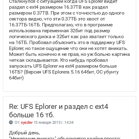
Сталкнулся с ситуацией когда UFS Eplorer видит
раздел с ext4 размером 16.37TB как раздел
размером 0.37TB. При этом с точностью до одного
сектора видно, что эти 0.37ТБ это хвост от
16.37ТБ-16ТБ. Предполагаю, что в программе
использована переменная 32бит под размер
логического диска и 32бит как раз хватает только
на 16ТБ. Пробовал объяснить это в поддержку UFS
Eplorer, но такое ощущение что они не хотят вникать.
Может быть конечно я не прав, но уж больно картина
четкая складывается. Кто нибудь пробовал
запускать UFS Eplorer на ext4 размером больше
16ТБ? (Версия UFS Eplorerа 5.16 64бит, ОС убунту
64бит)
Re: UFS Eplorer и раздел с ext4
больше 16 тб.
От:
sysdev
15 января 2015 г. 14:34
Добрый день,
"Нежелание вникать" объясняется крайне просто: