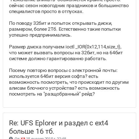
сейчас сезон новогодних праздников и большинство
специалистов просто в отпусках.
По поводу 32бит и попыток открывать диски,
размером, более 2Тб. Естественно такие попытки
успешно предпринимались.
Размер дмска получаем ioctl _IOR(0x12,114,size_t),
что может вызвать вопросы на 32бит, но на 64бит
системе должно гарантированно работать.
Посему повторю вопросы с электронной почты:
используется 64бит версия софта? есть
возможность посмотреть, что происходит по другим
алисам блочного устройства? есть возможность
посмотреть на "разщобранный" рейд?
Re: UFS Eplorer и раздел с ext4
больше 16 тб.
От:
Kit
15 января 2015 г. 22:48