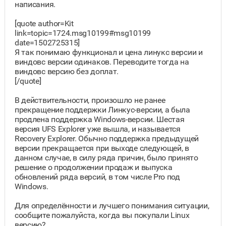
написания.
[quote author=Kit
link=topic=1724.msg10199#msg10199
date=1502725315]
Я так понимаю функционал и цена линукс версии и
виндовс версии одинаков. Переводите тогда на
виндовс версию без доплат.
[/quote]
В действительности, произошло не ранее
прекращение поддержки Линкус-версии, а была
продлена поддержка Windows-версии. Шестая
версия UFS Explorer уже вышла, и называется
Recovery Explorer. Обычно поддержка предыдущей
версии прекращается при выходе следующей, в
данном случае, в силу ряда причин, было принято
решение о продолжении продаж и выпуска
обновлений ряда версий, в том числе Pro под
Windows.
Для определённости и лучшего понимания ситуации,
сообщите пожалуйста, когда вы покупали Linux
версию?