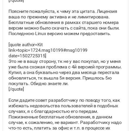
[/quote]
Поясните пожалуйста, к чему эта цитата. Лицензия
ваша по прежнему активна и не лимитирована.
Бесплатные обновления в рамках старшего номера
версии можно было скачать с сайта, пока они были.
Последнюю Linux версию можем предоставить.
[quote author=Kit
link=topic=1724.msg10199#msg10199
date=1502725315]
Это не в вашу сторону, тк не у вас покупал, но у меня
уже была схожая проблема с 4й версией программы.
Купил, а она буквально через два месяца перестала
обновляться, тк вышла 5я версия. Пришлось 5ю
покупать. Обидно знаете ли.
[/quote]
Если дадите совет разработчику по поводу того, как
избежать недовольства пользователей в подобных
случаях, я с благодарностью его передам.
Пожизненные бесплатные обновления, в данном
случае, к сожалению, не вариант. Разработчику надо
что-то есть, платить за офис и т.п. в процессе их