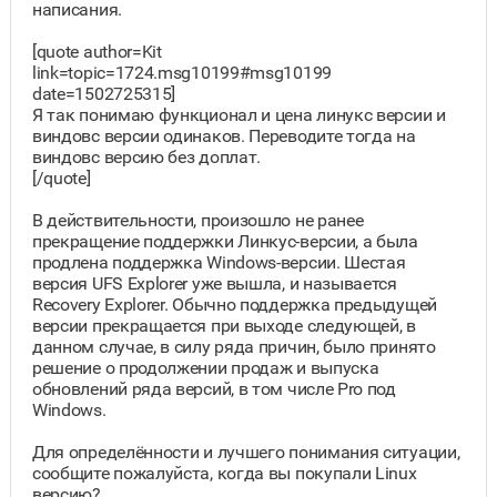
написания.
[quote author=Kit
link=topic=1724.msg10199#msg10199
date=1502725315]
Я так понимаю функционал и цена линукс версии и
виндовс версии одинаков. Переводите тогда на
виндовс версию без доплат.
[/quote]
В действительности, произошло не ранее
прекращение поддержки Линкус-версии, а была
продлена поддержка Windows-версии. Шестая
версия UFS Explorer уже вышла, и называется
Recovery Explorer. Обычно поддержка предыдущей
версии прекращается при выходе следующей, в
данном случае, в силу ряда причин, было принято
решение о продолжении продаж и выпуска
обновлений ряда версий, в том числе Pro под
Windows.
Для определённости и лучшего понимания ситуации,
сообщите пожалуйста, когда вы покупали Linux
версию?