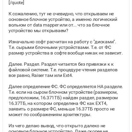
[/quote]
К сожалению, тут не очевидно, что открываем не
основное блочное устройтво, а именно логический
вольюм от data mapper или от... что за блочное
устройство мы открываем?
Изначально софт расчитан на работу с "дисками".
Т.е. сырыми блочными устройствами. Т.е. от ФС
размер устройства в софте вообще никак не зависит.
Далее. Раздел. Раздел читается без привязки к к
файловой системе. Т.е. процедуре чтения разделов
все равно, Raiser там или Ext4.
Далее определение ФС. ФС определяется НА разделе.
Т.е. если на сыром блочном устройстве (размером,
предположим, 16.371ТБ) найден раздел, размером
16.37ТБ, на котором определена ФС как EXT4,
заявить о размере ФС, меньше 16.37ТБ просто не
может по соображениям архитектуры.
Из чего делаю вывод, что открыто далеко не
основное блочное устройство. Даже скорее не