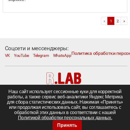
«
1
2
»
Соцсети и мессенджеры:
Политика обработки персо
VK
YouTube
Telegram
WhatsApp
Наш сайт использует сессионные куки для корректной
Москва, Коровий Вал, д. 1А, стр. 1
работы, а также сервис веб-аналитики Яндекс Метрика
Телефон:
+7 495 230−1000
; e-mail:
in@rlab.ru
для сбора статистических данных. Нажимая «Принять»
Другие города
|
Поставка комплектующих
или продолжая использовать сайт, вы соглашаетесь с
©
ООО «R.LAB»,
2005—2026
обработкой этих данных в соответствии с нашей
Политикой обработки персональных данных.
Принять