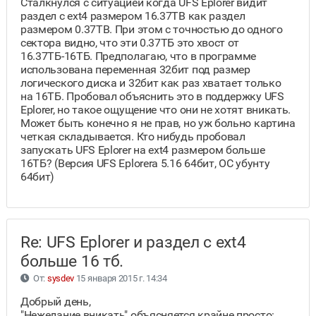
Сталкнулся с ситуацией когда UFS Eplorer видит
раздел с ext4 размером 16.37TB как раздел
размером 0.37TB. При этом с точностью до одного
сектора видно, что эти 0.37ТБ это хвост от
16.37ТБ-16ТБ. Предполагаю, что в программе
использована переменная 32бит под размер
логического диска и 32бит как раз хватает только
на 16ТБ. Пробовал объяснить это в поддержку UFS
Eplorer, но такое ощущение что они не хотят вникать.
Может быть конечно я не прав, но уж больно картина
четкая складывается. Кто нибудь пробовал
запускать UFS Eplorer на ext4 размером больше
16ТБ? (Версия UFS Eplorerа 5.16 64бит, ОС убунту
64бит)
Re: UFS Eplorer и раздел с ext4
больше 16 тб.
От:
sysdev
15 января 2015 г. 14:34
Добрый день,
"Нежелание вникать" объясняется крайне просто: