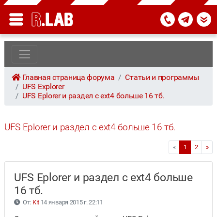
Главная страница форума
Статьи и программы
UFS Explorer
UFS Eplorer и раздел с ext4 больше 16 тб.
UFS Eplorer и раздел с ext4 больше 16 тб.
«
1
2
»
UFS Eplorer и раздел с ext4 больше
16 тб.
От:
Kit
14 января 2015 г. 22:11