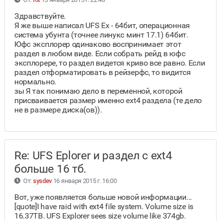
Здравствуйте.
Я же выше написал UFS Ex - 64бит, операционная
система убунта (точнее линукс минт 17.1) 64бит.
Юфс эксплорер одинаково воспринимает этот
раздел в любом виде. Если собрать рейд в юфс
эксплорере, то раздел видется криво все равно. Если
раздел отформатировать в рейзерфс, то видится
нормально.
зы Я так понимаю дело в переменной, которой
присваивается размер именно ext4 раздела (те дело
не в размере диска(ов)).
Re: UFS Eplorer и раздел с ext4
больше 16 тб.
От:
sysdev
16 января 2015 г. 16:00
Вот, уже появляется больше новой информации...
[quote]I have raid with ext4 file system. Volume size is
16.37TB. UFS Explorer sees size volume like 374gb.