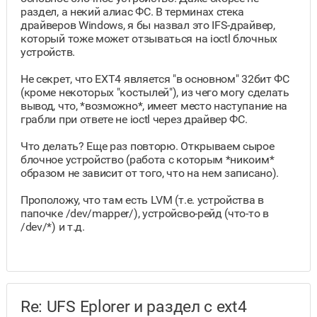
раздел, а некий алиас ФС. В терминах стека
драйверов Windows, я бы назвал это IFS-драйвер,
который тоже может отзываться на ioctl блочных
устройств.
Не секрет, что EXT4 является "в основном" 32бит ФС
(кроме некоторых "костылей"), из чего могу сделать
вывод, что, *возможно*, имеет место наступание на
грабли при ответе не ioctl через драйвер ФС.
Что делать? Еще раз повторю. Открываем сырое
блочное устройство (работа с которым *никоим*
образом не зависит от того, что на нем записано).
Проположу, что там есть LVM (т.е. устройства в
папочке /dev/mapper/), устройсво-рейд (что-то в
/dev/*) и т.д.
Re: UFS Eplorer и раздел с ext4