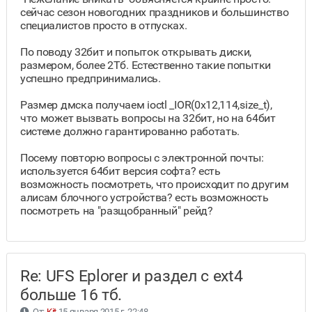
сейчас сезон новогодних праздников и большинство
специалистов просто в отпусках.
По поводу 32бит и попыток открывать диски,
размером, более 2Тб. Естественно такие попытки
успешно предпринимались.
Размер дмска получаем ioctl _IOR(0x12,114,size_t),
что может вызвать вопросы на 32бит, но на 64бит
системе должно гарантированно работать.
Посему повторю вопросы с электронной почты:
используется 64бит версия софта? есть
возможность посмотреть, что происходит по другим
алисам блочного устройства? есть возможность
посмотреть на "разщобранный" рейд?
Re: UFS Eplorer и раздел с ext4
больше 16 тб.
От:
Kit
15 января 2015 г. 22:48