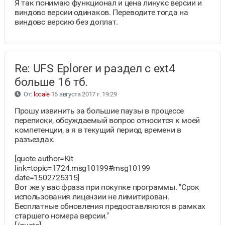
Я так понимаю функционал и цена линукс версии и
виндовс версии одинаков. Переводите тогда на
виндовс версию без доплат.
Re: UFS Eplorer и раздел с ext4
больше 16 тб.
От:
locale
16 августа 2017 г. 19:29
Прошу извинить за большие паузы в процессе
переписки, обсуждаемый вопрос относится к моей
компетенции, а я в текущий период времени в
разъездах.
[quote author=Kit
link=topic=1724.msg10199#msg10199
date=1502725315]
Вот же у вас фраза при покупке программы. "Срок
использования лицензии не лимитирован.
Бесплатные обновления предоставляются в рамках
старшего номера версии."