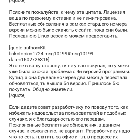
[/quote]
Поясните пожалуйста, к чему эта цитата. Лицензия
ваша по прежнему активна и не лимитирована.
Бесплатные обновления в рамках старшего номера
версии можно было скачать с сайта, пока они были.
Последнюю Linux версию можем предоставить.
[quote author=Kit
link=topic=1724.msg10199#msg10199
date=1502725315]
Это не в вашу сторону, тк не у вас покупал, но у меня
уже была схожая проблема с 4й версией программы.
Купил, а она буквально через два месяца перестала
обновляться, тк вышла 5я версия. Пришлось 5ю
покупать. Обидно знаете ли.
[/quote]
Если дадите совет разработчику по поводу того, как
избежать недовольства пользователей в подобных
случаях, я с благодарностью его передам.
Пожизненные бесплатные обновления, в данном
случае, к сожалению, не вариант. Разработчику надо
что-то есть, платить за офис и т.п. в процессе их