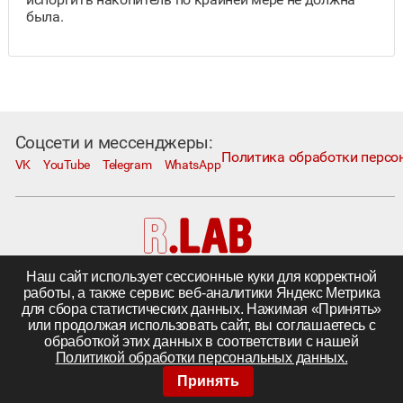
была.
Соцсети и мессенджеры:
Политика обработки персо
VK
YouTube
Telegram
WhatsApp
Наш сайт использует сессионные куки для корректной
Москва, Коровий Вал, д. 1А, стр. 1
работы, а также сервис веб-аналитики Яндекс Метрика
Телефон:
+7 495 230−1000
; e-mail:
in@rlab.ru
для сбора статистических данных. Нажимая «Принять»
Другие города
|
Поставка комплектующих
или продолжая использовать сайт, вы соглашаетесь с
©
ООО «R.LAB»,
2005—2026
обработкой этих данных в соответствии с нашей
Политикой обработки персональных данных.
Принять