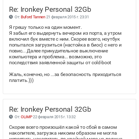
Re: Ironkey Personal 32Gb
От:
Buford Tannen
21 февраля 2015 г. 23:31
Я грешу только на один момент.
Я забыл его выдернуть вечером из порта, а утром
включил бук вместе с ним. Скорее всего, ноутбук
попытался загрузиться (настойка в биос) с него и
повис... Далее принудительное выключение
компьютера и проблема... возможно, это
последствия заявленной защиты от cold-boot
Жаль, конечно, но ...за безопасность приходиться
платить.)))
Re: Ironkey Personal 32Gb
От:
OLiMP
22 февраля 2015 г. 13:32
Скорее всего произошёл какой то сбой в самом
накопителе, загрузка никоим образом не могла
испортить накопитель по крайней мере не должна