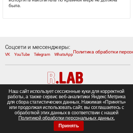
была.
Соцсети и мессенджеры:
Политика обработки персо
VK
YouTube
Telegram
WhatsApp
Наш сайт использует сессионные куки для корректной
Москва, Коровий Вал, д. 1А, стр. 1
работы, а также сервис веб-аналитики Яндекс Метрика
Телефон:
+7 495 230−1000
; e-mail:
in@rlab.ru
для сбора статистических данных. Нажимая «Принять»
Другие города
|
Поставка комплектующих
или продолжая использовать сайт, вы соглашаетесь с
©
ООО «R.LAB»,
2005—2026
обработкой этих данных в соответствии с нашей
Политикой обработки персональных данных.
Принять