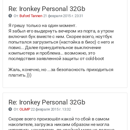
Re: Ironkey Personal 32Gb
От:
Buford Tannen
21 февраля 2015 г. 23:31
Я грешу только на один момент.
Я забыл его выдернуть вечером из порта, а утром
включил бук вместе с ним. Скорее всего, ноутбук
попытался загрузиться (настойка в биос) с него и
повис... Далее принудительное выключение
компьютера и проблема... возможно, это
последствия заявленной защиты от cold-boot
Жаль, конечно, но ...за безопасность приходиться
платить.)))
Re: Ironkey Personal 32Gb
От:
OLiMP
22 февраля 2015 г. 13:32
Скорее всего произошёл какой то сбой в самом
накопителе, загрузка никоим образом не могла
испортить накопитель по крайней мере не должна