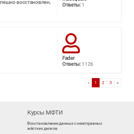
спешно восстановлен,
Ответы:
1
Fader
Ответы:
1126
«
1
2
3
»
Курсы МФТИ
Восстановление данных с неисправных
жёстких дисков