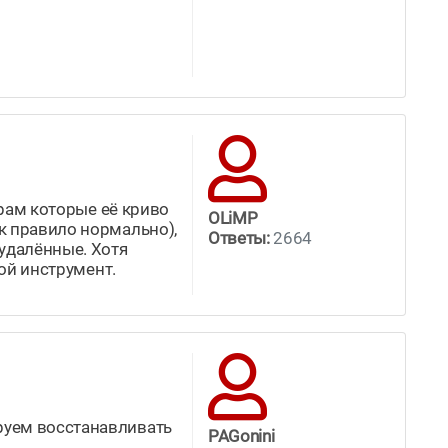
ерам которые её криво
OLiMP
к правило нормально),
Ответы:
2664
 удалённые. Хотя
хой инструмент.
руем восстанавливать
PAGonini