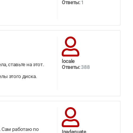
Ответы:
1
locale
а, ставьте на этот.
Ответы:
388
елы этого диска.
. Сам работаю по
Inadequate