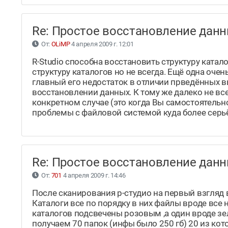
Re: Простое восстановление да
От:
OLiMP
4 апреля 2009 г. 12:01
R-Studio способна восстановить структуру катал
структуру каталогов но не всегда. Ещё одна очень
главный его недостаток в отличии прведённых вы
восстановлении данных. К тому же далеко не вс
конкретном случае (это когда Вы самостоятельн
проблемы с файловой системой куда более серь
Re: Простое восстановление да
От:
701
4 апреля 2009 г. 14:46
После сканирования р-студио на первый взгляд 
Каталоги все по порядку в них файлы вроде все н
каталогов подсвечены розовым ,а один вроде зе
получаем 70 папок (инфы было 250 гб) 20 из кот