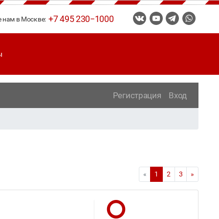
+7 495 230−1000
е нам в Москве:
ы
Регистрация
Вход
«
1
2
3
»