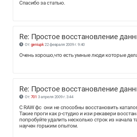
Спасибо за статью.
Re: Простое восстановление да
От:
geniupk
22 февраля 2009 г. 9:40
Очень хорошо,что есть умные люди которые делаю
Re: Простое восстановление да
От:
701
3 апреля 2009 г. 3:44
C RAW фс они не способны восстановить каталог 
Такие проги как р-студио и изи рекавери восст
попробуйте удалить несколько строк из начала та
научен горьким опытом.