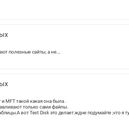
нных
т полезные сайты, а не....
нных
и MFT такой какая она была .
анавливают только сами файлы.
блицы.А вот Test Disk это делает.ждне подумайте ,что я т