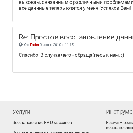
вызовам, связанным с различными проблемами с 
все даннные теперь ютятся у меня. Успехов Вам!
Re: Простое восстановление да
От:
Fader
9 июня 2010 г. 11:15
Спасибо! В случае чего - обращайтесь к нам. ;)
Услуги
Инструм
Восстановление RAID массивов
R.saver – бес
восстановлен
Восстановление информации на жестких