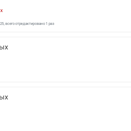
х
:25, всего отредактировано 1 раз
нных
нных