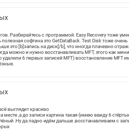
нных
огов. Разбирайтесь с программой. Easy Recovery тоже ум
 полезная софтина это GetDataBack. Test Disk тоже очень 
ше это [b]запись на диск[/b], что иногда плачевно отраж
егда можно и нужно восстанавливать MFT, этого как ми
о удалили 6 первых записей MFT) восстановление MFT и
ёзные.
нных
всё выглядит красиво
а месте ,а до записи картина такая-(имею ввиду 6 стёрты
лёный .Ну да ладно идём дальше ,восстанавливаем с зап
орых