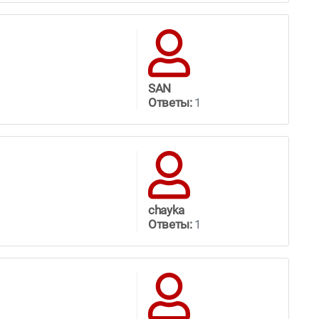
SAN
Ответы:
1
chayka
Ответы:
1