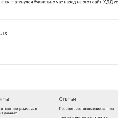
пк. Наткнулся буквально час назад на этот сайт. ХДД у
нных
енты
Статьи
платная программа для
Простое восстановление данных
ия данных
Треки и зоны жёсткого диска