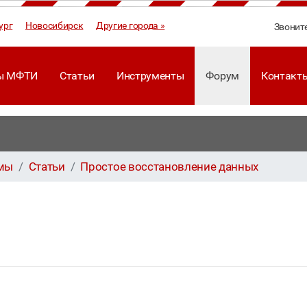
ург
Новосибирск
Другие города »
Звонит
ы МФТИ
Статьи
Инструменты
Форум
Контакт
ммы
Статьи
Простое восстановление данных
х