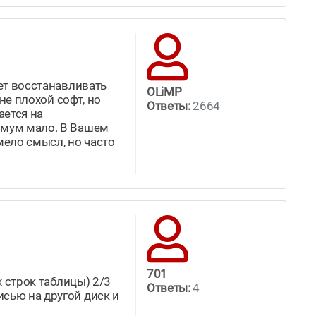
еет восстанавливать
OLiMP
не плохой софт, но
Ответы:
2664
ается на
нимум мало. В Вашем
мело смысл, но часто
701
х строк таблицы) 2/3
Ответы:
4
исью на другой диск и