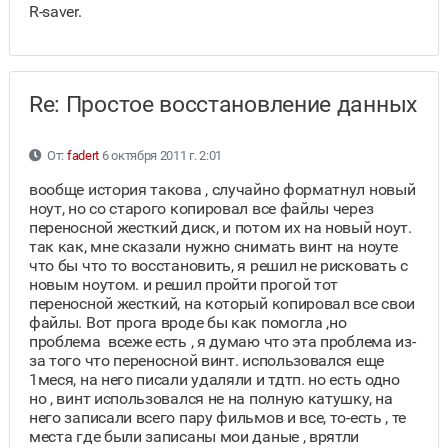
R-saver.
Re: Простое восстановление данных
От:
fadert
6 октября 2011 г. 2:01
вообще история такова , случайно форматнул новый
ноут, но со старого копировал все файлы через
переносной жесткий диск, и потом их на новый ноут.
так как, мне сказали нужно снимать винт на ноуте
что бы что то восстановить, я решил не рисковать с
новым ноутом. и решил пройти прогой тот
переносной жесткий, на который копировал все свои
файлы. Вот прога вроде бы как помогла ,но
проблема всеже есть , я думаю что эта проблема из-
за того что переносной винт. использовался еще
1меся, на него писали удаляли и тдтп. но есть одно
но , винт использовался не на полную катушку, на
него записали всего пару фильмов и все, то-есть , те
места где были записаны мои даные , врятли