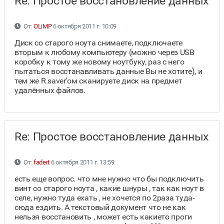
Re: Простое восстановление данных
От:
OLiMP
6 октября 2011 г. 10:09
Диск со старого ноута снимаете, подключаете
вторым к любому компьютеру (можно через USB
коробку к тому же новому ноутбуку, раз с него
пытаться восстанавливать данные Вы не хотите), и
тем же R.saver'ом сканируете диск на предмет
удалённых файлов.
Re: Простое восстановление данных
От:
fadert
6 октября 2011 г. 13:59
есть еще вопрос. что мне нужно что бы подключить
винт со старого ноута , какие шнуры , так как ноут в
селе, нужно туда ехать , не хочется по 2раза туда-
сюда ездить. А текстовый документ что не как
нельзя восстановить , может есть какието проги