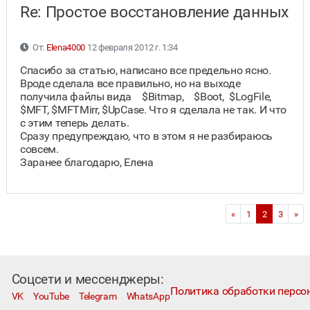
Re: Простое восстановление данных
От:
Elena4000
12 февраля 2012 г. 1:34
Спасибо за статью, написано все предельно ясно.
Вроде сделала все правильно, но на выходе
получила файлы вида $Bitmap, $Boot, $LogFile,
$MFT, $MFTMirr, $UpCase. Что я сделала не так. И что
с этим теперь делать.
Сразу предупреждаю, что в этом я не разбираюсь
совсем.
Заранее благодарю, Елена
«
1
2
3
»
Соцсети и мессенджеры:
Политика обработки персо
VK
YouTube
Telegram
WhatsApp