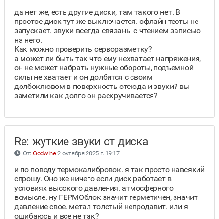
да нет же, есть другие диски, там такого нет. В
простое диск тут же выключается. офлайн тесты не
запускает. звуки всегда связаны с чтением записью
на него.
Как можно проверить серворазметку?
а может ли быть так что ему нехватает напряжения,
он не может набрать нужные обороты, подъемной
силы не хватает и он долбится с своим
долбоклювом в поверхность отсюда и звуки? вы
заметили как долго он раскручивается?
Re: жуткие звуки от диска
От:
Godwine
2 октября 2025 г. 19:17
и по поводу термокалибровок. я так просто навсякий
спрошу. Оно же ничего если диск работает в
условиях высокого давления. атмосферного
всмысле. ну ГЕРМОблок значит герметичен, значит
давление свое. метал толстый непродавит. или я
ошибаюсь и все не так?