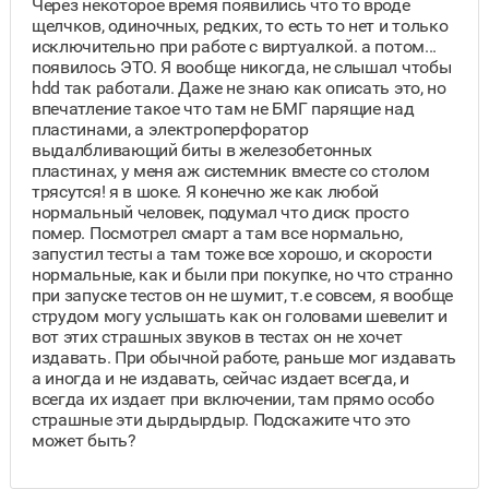
Через некоторое время появились что то вроде
щелчков, одиночных, редких, то есть то нет и только
исключительно при работе с виртуалкой. а потом...
появилось ЭТО. Я вообще никогда, не слышал чтобы
hdd так работали. Даже не знаю как описать это, но
впечатление такое что там не БМГ парящие над
пластинами, а электроперфоратор
выдалбливающий биты в железобетонных
пластинах, у меня аж системник вместе со столом
трясутся! я в шоке. Я конечно же как любой
нормальный человек, подумал что диск просто
помер. Посмотрел смарт а там все нормально,
запустил тесты а там тоже все хорошо, и скорости
нормальные, как и были при покупке, но что странно
при запуске тестов он не шумит, т.е совсем, я вообще
струдом могу услышать как он головами шевелит и
вот этих страшных звуков в тестах он не хочет
издавать. При обычной работе, раньше мог издавать
а иногда и не издавать, сейчас издает всегда, и
всегда их издает при включении, там прямо особо
страшные эти дырдырдыр. Подскажите что это
может быть?