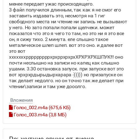
менее передает ужас происходящего.
3 файл получился длинным, так как я не смог его
заставить издавать это, несмотря на 1 гиг
свободного места ни чтение ни запись не вызывают
у него. Но зато попали попали щелчеки. может
показатся что это я чего то там, но это ни я это все
он, я сижу тихо. 2 минута. еле слышно такое
металическое шлеп шлеп. вот это оно. и далее вот
это вот
хххххххрррррррррхрхррхрхрхХРХРХРХШПУК!!! оно
почти неслышно на записи но капец как слышно
ушами. 3.30 остановка запуск. при запуске вот это
вот хрхрхрдырыдырхарара -))))) но призапуске он
так делает недолго. но он точно так же делает при
чтении\записи и там уже дооолго.
Вложения
Голос_002.m4a (675,6 КБ)
Голос_003.m4a (3,8 МБ)