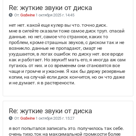
Re: жуткие звуки от диска
От:
Godwine
1 октября 2025 г. 14:45
нет нет. какой еще кулер вы что. точно диск.
мне в сигейте сказали тоже самое диск труп. спасай
данные. но нет, самое что странное, каких то
проблем, кроме страшных звуков, с диском так и не
возникло. данные не пропадают, смарт не
ухудшается, в логах ошибок по диску нет. все вроде
как и работает. Но звуки!!! мать его, я иногда аж сам
пугаюсь от них. и со временем они становятся все
чаще и громче и ужаснее. Я как бы держу резервные
копии, на случай если диск кончится, но он что даже
и не думает. я в растерености.
Re: жуткие звуки от диска
От:
Godwine
1 октября 2025 г. 15:27
я вот попытался записать это. получилось так себе.
очень тихо.ток на максимальной громкости более