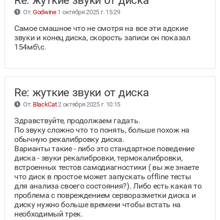
Re: жуткие звуки от диска
От:
Godwine
1 октября 2025 г. 15:29
Самое смашное что не смотря на все эти адские
звуки и конец диска, скорость записи он показал
154мб\с.
Re: жуткие звуки от диска
От:
BlackCat
2 октября 2025 г. 10:15
Здравствуйте, продолжаем гадать.
По звуку сложно что то понять, больше похож на
обычную рекалибровку диска.
Варианты такие - либо это стандартное поведение
диска - звуки рекалибровки, термокалибровки,
встроенных тестов самодиагностики ( вы же знаете
что диск в простое может запускать offline тесты
для анализа своего состояния?). Либо есть какая то
проблема с повреждением серворазметки диска и
диску нужно больше времени чтобы встать на
необходимый трек.