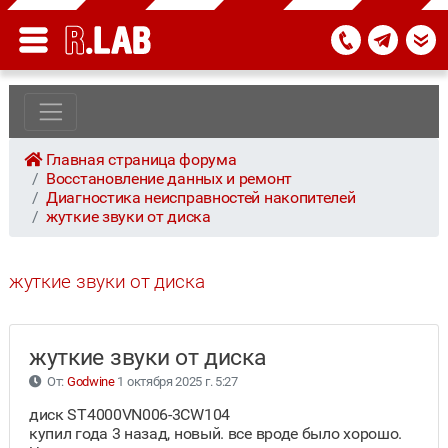
Главная страница форума
Восстановление данных и ремонт
Диагностика неисправностей накопителей
жуткие звуки от диска
жуткие звуки от диска
жуткие звуки от диска
От:
Godwine
1 октября 2025 г. 5:27
диск ST4000VN006-3CW104
купил года 3 назад, новый. все вроде было хорошо.