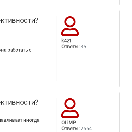
ффективности?
k4z1
Ответы:
35
она работать с
ффективности?
навливает иногда
OLiMP
Ответы:
2664