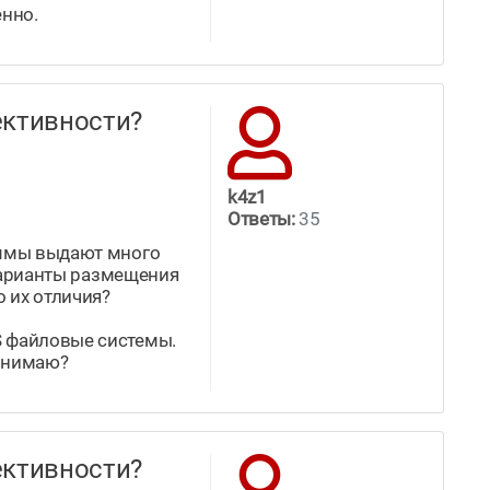
енно.
ффективности?
k4z1
Ответы:
35
раммы выдают много
 варианты размещения
 их отличия?
S файловые системы.
понимаю?
ффективности?