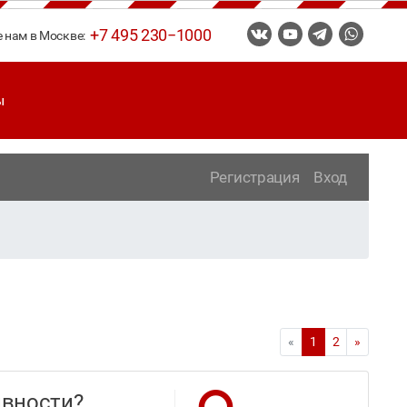
+7 495 230−1000
е нам в Москве:
ы
Регистрация
Вход
«
1
2
»
тивности?