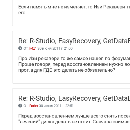
Если память мне не изменяет, то Изи Рекавери п
его.
Re: R-Studio, EasyRecovery, GetDa
От:
k4z1
30 июня 2011 г. 21:00
Про Изи рекавери то же самое нашел по форума
Проще говоря, перед восстановлением нужно во
прог, а для ГДБ это делать не обязательно?
Re: R-Studio, EasyRecovery, GetDa
От:
Fader
30 июня 2011 г. 22:51
Перед восстановлением лучше всего снять посе
"лечений" диска делать не стоит. Сначала снима