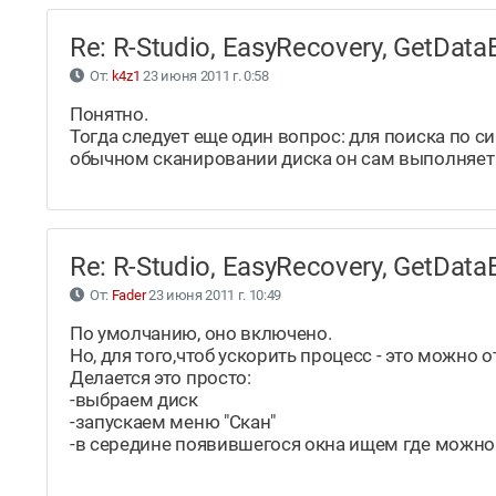
Re: R-Studio, EasyRecovery, GetDa
От:
k4z1
23 июня 2011 г. 0:58
Понятно.
Тогда следует еще один вопрос: для поиска по с
обычном сканировании диска он сам выполняет 
Re: R-Studio, EasyRecovery, GetDa
От:
Fader
23 июня 2011 г. 10:49
По умолчанию, оно включено.
Но, для того,чтоб ускорить процесс - это можно 
Делается это просто:
-выбраем диск
-запускаем меню "Скан"
-в середине появившегося окна ищем где можно сня