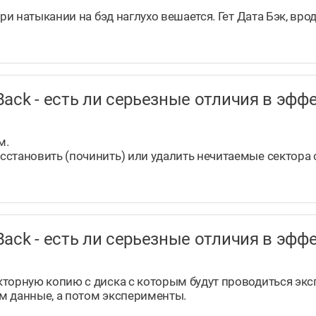
ри натыкании на бэд наглухо вешается. Гет Дата Бэк, вр
taBack - есть ли серьезные отличия в э
м.
сстановить (починить) или удалить нечитаемые сектора
taBack - есть ли серьезные отличия в э
кторную копию с диска с которым будут проводиться эк
ем данные, а потом эксперименты.