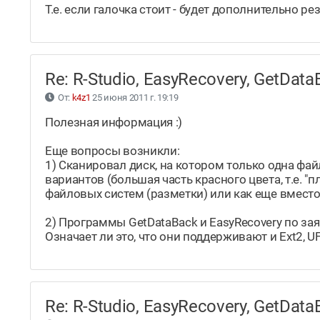
Т.е. если галочка стоит - будет дополнительно ре
Re: R-Studio, EasyRecovery, GetDa
От:
k4z1
25 июня 2011 г. 19:19
Полезная информация :)
Еще вопросы возникли:
1) Сканировал диск, на котором только одна фа
вариантов (большая часть красного цвета, т.е. 
файловых систем (разметки) или как еще вместо
2) Программы GetDataBack и EasyRecovery по з
Означает ли это, что они поддерживают и Ext2, U
Re: R-Studio, EasyRecovery, GetDa