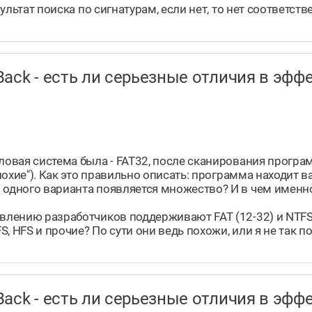
зультат поиска по сигнатурам, если нет, то нет соответств
taBack - есть ли серьезные отличия в э
йловая система была - FAT32, после сканирования прог
"плохие"). Как это правильно описать: программа находит
 одного варианта появляется множество? И в чем именно
аявлению разработчиков поддерживают FAT (12-32) и NTF
FS, HFS и прочие? По сути они ведь похожи, или я не так 
taBack - есть ли серьезные отличия в э