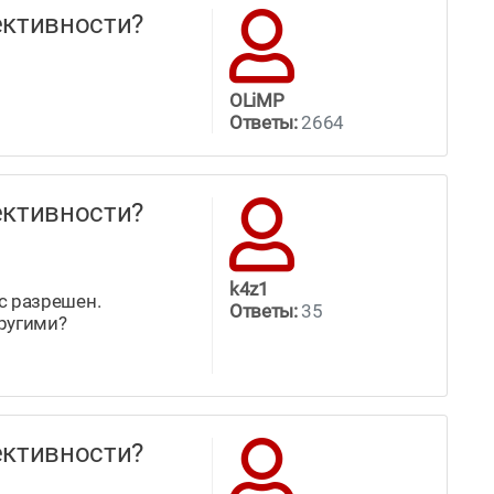
ффективности?
OLiMP
Ответы:
2664
ффективности?
k4z1
ос разрешен.
Ответы:
35
другими?
ффективности?