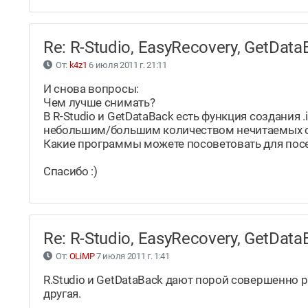
Re: R-Studio, EasyRecovery, GetDa
От:
k4z1
6 июля 2011 г. 21:11
И снова вопросы:
Чем лучше снимать?
В R-Studio и GetDataBack есть функция создания 
небольшим/большим количеством нечитаемых 
Какие программы можете посоветовать для пос
Спасибо :)
Re: R-Studio, EasyRecovery, GetDa
От:
OLiMP
7 июля 2011 г. 1:41
R.Studio и GetDataBack дают порой совершенно 
другая.