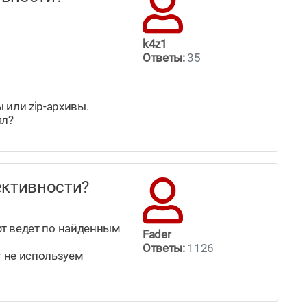
k4z1
Ответы:
35
 или zip-архивы.
ял?
ффективности?
офт ведет по найденным
Fader
Ответы:
1126
т не используем