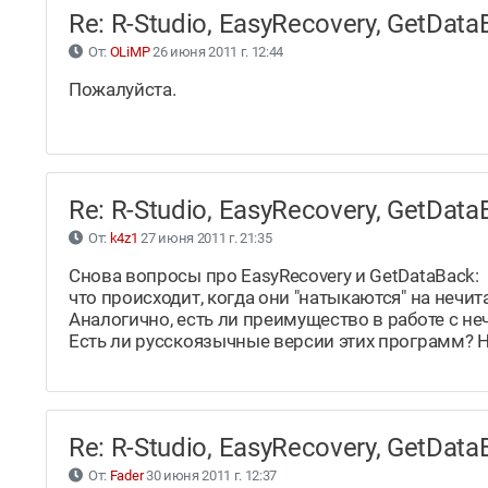
Re: R-Studio, EasyRecovery, GetDa
От:
OLiMP
26 июня 2011 г. 12:44
Пожалуйста.
Re: R-Studio, EasyRecovery, GetDa
От:
k4z1
27 июня 2011 г. 21:35
Снова вопросы про EasyRecovery и GetDataBack:
что происходит, когда они "натыкаются" на нечит
Аналогично, есть ли преимущество в работе с н
Есть ли русскоязычные версии этих программ? Н
Re: R-Studio, EasyRecovery, GetDa
От:
Fader
30 июня 2011 г. 12:37