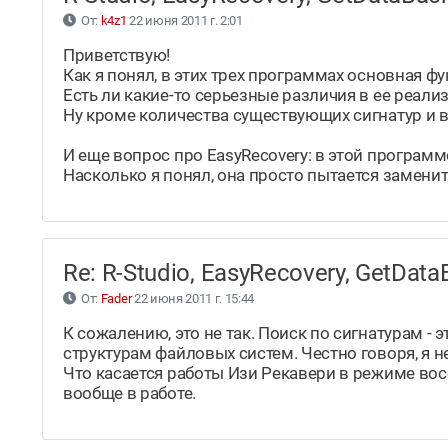
От:
k4z1
22 июня 2011 г. 2:01
Приветствую!
Как я понял, в этих трех программах основная фу
Есть ли какие-то серьезные различия в ее реали
Ну кроме количества существующих сигнатур и 
И еще вопрос про EasyRecovery: в этой програм
Насколько я понял, она просто пытается замени
Re: R-Studio, EasyRecovery, GetDa
От:
Fader
22 июня 2011 г. 15:44
К сожалению, это не так. Поиск по сигнатурам -
структурам файловых систем. Честно говоря, я 
Что касается работы Изи Рекавери в режиме вос
вообще в работе.