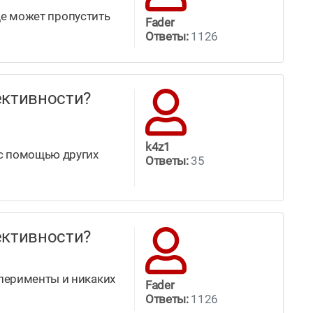
оде может пропустить
Fader
Ответы:
1126
ффективности?
k4z1
 с помощью других
Ответы:
35
ффективности?
сперименты и никаких
Fader
Ответы:
1126