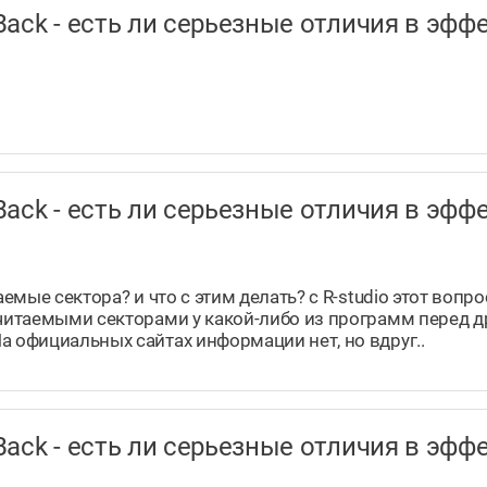
taBack - есть ли серьезные отличия в э
taBack - есть ли серьезные отличия в э
аемые сектора? и что с этим делать? с R-studio этот вопр
ечитаемыми секторами у какой-либо из программ перед 
а официальных сайтах информации нет, но вдруг..
taBack - есть ли серьезные отличия в э