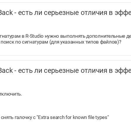
taBack - есть ли серьезные отличия в э
игнатурам в R-Studio нужно выполнять дополнительные де
поиск по сигнатурам (для указанных типов файлов)?
taBack - есть ли серьезные отличия в э
отключить.
ть галочку с "Extra search for known file types"