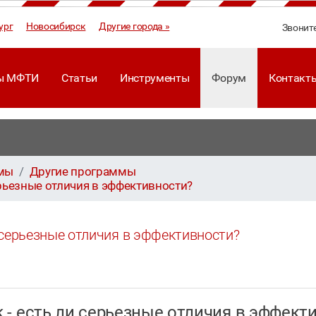
ург
Новосибирск
Другие города »
Звонит
ы МФТИ
Статьи
Инструменты
Форум
Контакт
ммы
Другие программы
 серьезные отличия в эффективности?
ли серьезные отличия в эффективности?
ack - есть ли серьезные отличия в эффек