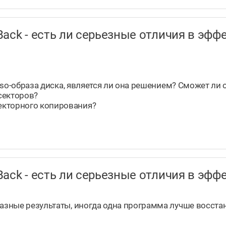
taBack - есть ли серьезные отличия в э
.iso-образа диска, является ли она решением? Сможет ли 
секторов?
екторного копирования?
taBack - есть ли серьезные отличия в э
разные результаты, иногда одна программа лучше восста