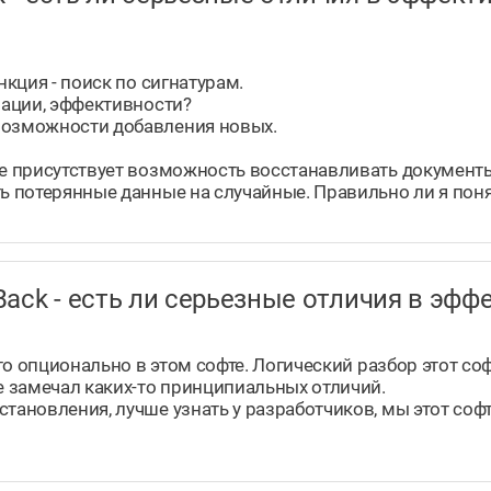
нкция - поиск по сигнатурам.
зации, эффективности?
возможности добавления новых.
ме присутствует возможность восстанавливать документы
ть потерянные данные на случайные. Правильно ли я пон
taBack - есть ли серьезные отличия в э
 это опционально в этом софте. Логический разбор этот с
не замечал каких-то принципиальных отличий.
становления, лучше узнать у разработчиков, мы этот соф