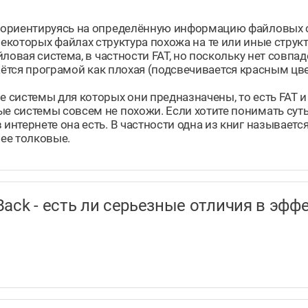
 ориентируясь на определённую информацию файловых 
. В некоторых файлах структура похожа на те или иные стр
ловая система, в частности FAT, но поскольку нет совпад
знаётся програмой как плохая (подсвечивается красным цв
системы для которых они предназначены, то есть FAT и
 системы совсем не похожи. Если хотите понимать сут
нтернете она есть. В частности одна из книг называет
нее толковые.
taBack - есть ли серьезные отличия в э