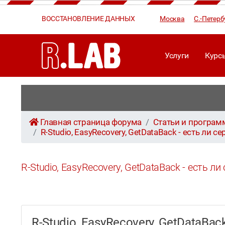
ВОССТАНОВЛЕНИЕ ДАННЫХ
Москва
С.-Петерб
Услуги
Курс
Главная страница форума
Статьи и програ
R-Studio, EasyRecovery, GetDataBack - есть ли
R-Studio, EasyRecovery, GetDataBack - есть 
R-Studio, EasyRecovery, GetDataB