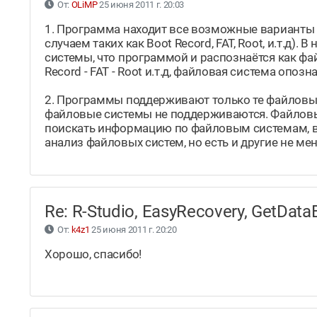
От:
OLiMP
25 июня 2011 г. 20:03
1. Программа находит все возможные варианты
случаем таких как Boot Record, FAT, Root, и.т.д)
системы, что программой и распознаётся как фай
Record - FAT - Root и.т.д, файловая система опо
2. Программы поддерживают только те файловые 
файловые системы не поддерживаются. Файловые
поискать информацию по файловым системам, в и
анализ файловых систем, но есть и другие не ме
Re: R-Studio, EasyRecovery, GetDa
От:
k4z1
25 июня 2011 г. 20:20
Хорошо, спасибо!