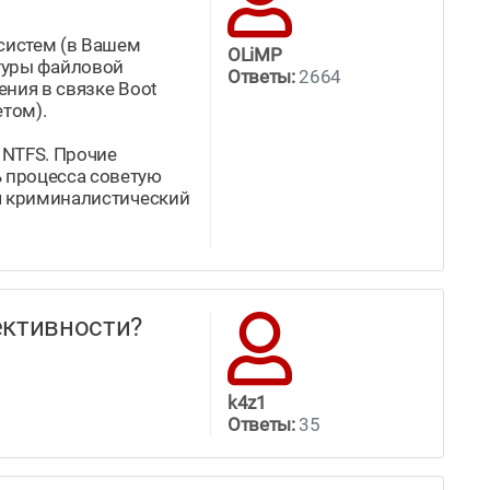
систем (в Вашем
OLiMP
уктуры файловой
Ответы:
2664
ения в связке Boot
етом).
 NTFS. Прочие
ь процесса советую
ся криминалистический
ффективности?
k4z1
Ответы:
35