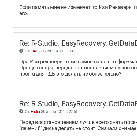
Если память мне не изменяет, то Изи Рекавери п
его.
Re: R-Studio, EasyRecovery, GetDa
От:
k4z1
30 июня 2011 г. 21:00
Про Изи рекавери то же самое нашел по форума
Проще говоря, перед восстановлением нужно во
прог, а для ГДБ это делать не обязательно?
Re: R-Studio, EasyRecovery, GetDa
От:
Fader
30 июня 2011 г. 22:51
Перед восстановлением лучше всего снять посе
"лечений" диска делать не стоит. Сначала снима