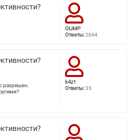
ффективности?
OLiMP
Ответы:
2664
ффективности?
k4z1
ос разрешен.
Ответы:
35
другими?
ффективности?