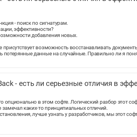
нкция - поиск по сигнатурам.
зации, эффективности?
возможности добавления новых.
ме присутствует возможность восстанавливать документы
ть потерянные данные на случайные. Правильно ли я пон
taBack - есть ли серьезные отличия в э
 это опционально в этом софте. Логический разбор этот с
не замечал каких-то принципиальных отличий.
становления, лучше узнать у разработчиков, мы этот соф