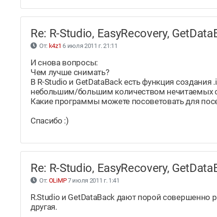
Re: R-Studio, EasyRecovery, GetDa
От:
k4z1
6 июля 2011 г. 21:11
И снова вопросы:
Чем лучше снимать?
В R-Studio и GetDataBack есть функция создания 
небольшим/большим количеством нечитаемых 
Какие программы можете посоветовать для пос
Спасибо :)
Re: R-Studio, EasyRecovery, GetDa
От:
OLiMP
7 июля 2011 г. 1:41
R.Studio и GetDataBack дают порой совершенно 
другая.