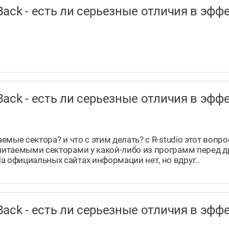
taBack - есть ли серьезные отличия в э
taBack - есть ли серьезные отличия в э
аемые сектора? и что с этим делать? с R-studio этот вопр
ечитаемыми секторами у какой-либо из программ перед 
а официальных сайтах информации нет, но вдруг..
taBack - есть ли серьезные отличия в э