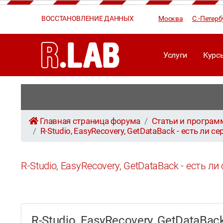
ВОССТАНОВЛЕНИЕ ДАННЫХ
Москва
С.-Петерб
Услуги
Курс
Главная страница форума
Статьи и програ
R-Studio, EasyRecovery, GetDataBack - есть ли
R-Studio, EasyRecovery, GetDataBack - есть 
R-Studio, EasyRecovery, GetDataB