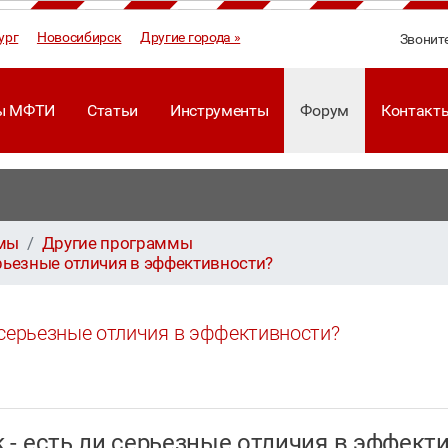
ург
Новосибирск
Другие города »
Звонит
ы МФТИ
Статьи
Инструменты
Форум
Контакт
ммы
Другие программы
 серьезные отличия в эффективности?
ли серьезные отличия в эффективности?
ack - есть ли серьезные отличия в эффек