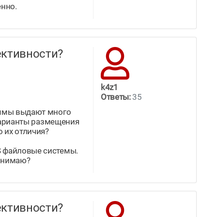
енно.
ффективности?
k4z1
Ответы:
35
раммы выдают много
 варианты размещения
 их отличия?
S файловые системы.
понимаю?
ффективности?