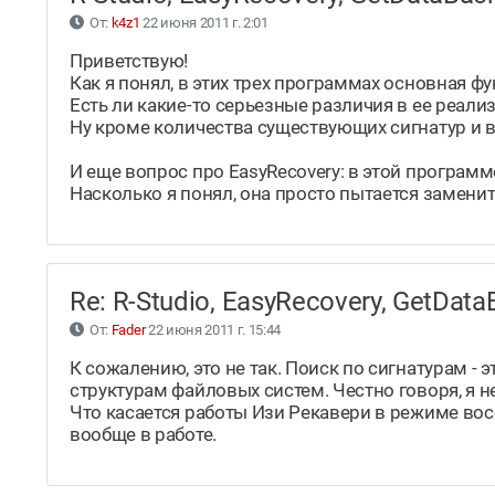
От:
k4z1
22 июня 2011 г. 2:01
Приветствую!
Как я понял, в этих трех программах основная фу
Есть ли какие-то серьезные различия в ее реали
Ну кроме количества существующих сигнатур и 
И еще вопрос про EasyRecovery: в этой програм
Насколько я понял, она просто пытается замени
Re: R-Studio, EasyRecovery, GetDa
От:
Fader
22 июня 2011 г. 15:44
К сожалению, это не так. Поиск по сигнатурам -
структурам файловых систем. Честно говоря, я 
Что касается работы Изи Рекавери в режиме вос
вообще в работе.