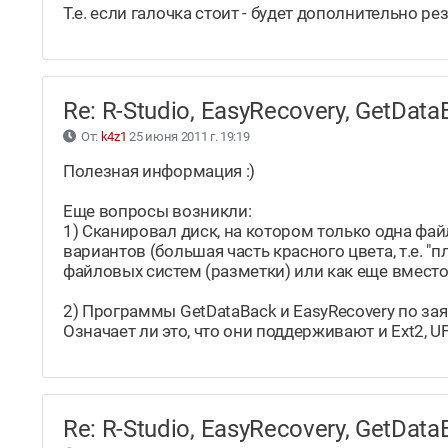
Т.е. если галочка стоит - будет дополнительно ре
Re: R-Studio, EasyRecovery, GetDa
От:
k4z1
25 июня 2011 г. 19:19
Полезная информация :)
Еще вопросы возникли:
1) Сканировал диск, на котором только одна фа
вариантов (большая часть красного цвета, т.е. 
файловых систем (разметки) или как еще вместо
2) Программы GetDataBack и EasyRecovery по з
Означает ли это, что они поддерживают и Ext2, U
Re: R-Studio, EasyRecovery, GetDa