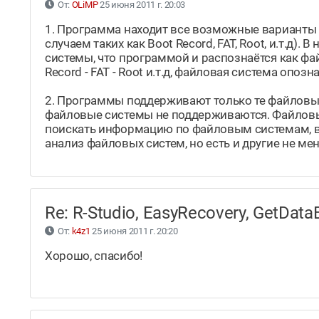
От:
OLiMP
25 июня 2011 г. 20:03
1. Программа находит все возможные варианты
случаем таких как Boot Record, FAT, Root, и.т.д)
системы, что программой и распознаётся как фай
Record - FAT - Root и.т.д, файловая система опо
2. Программы поддерживают только те файловые 
файловые системы не поддерживаются. Файловые
поискать информацию по файловым системам, в и
анализ файловых систем, но есть и другие не ме
Re: R-Studio, EasyRecovery, GetDa
От:
k4z1
25 июня 2011 г. 20:20
Хорошо, спасибо!