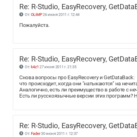
Re: R-Studio, EasyRecovery, GetDa
От:
OLiMP
26 июня 2011 г. 12:44
Пожалуйста.
Re: R-Studio, EasyRecovery, GetDa
От:
k4z1
27 июня 2011 г. 21:35
Снова вопросы про EasyRecovery и GetDataBack:
что происходит, когда они "натыкаются" на нечит
Аналогично, есть ли преимущество в работе с н
Есть ли русскоязычные версии этих программ? Н
Re: R-Studio, EasyRecovery, GetDa
От:
Fader
30 июня 2011 г. 12:37