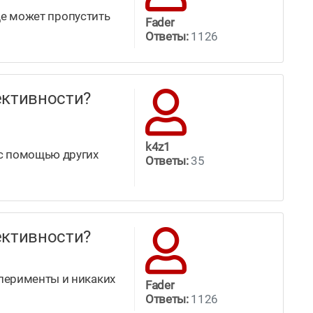
оде может пропустить
Fader
Ответы:
1126
ффективности?
k4z1
 с помощью других
Ответы:
35
ффективности?
сперименты и никаких
Fader
Ответы:
1126