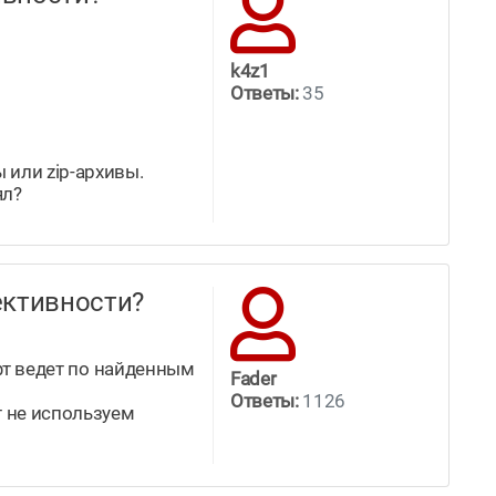
k4z1
Ответы:
35
 или zip-архивы.
ял?
ффективности?
офт ведет по найденным
Fader
Ответы:
1126
т не используем