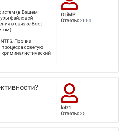
систем (в Вашем
OLiMP
уктуры файловой
Ответы:
2664
ения в связке Boot
етом).
 NTFS. Прочие
ь процесса советую
ся криминалистический
ффективности?
k4z1
Ответы:
35