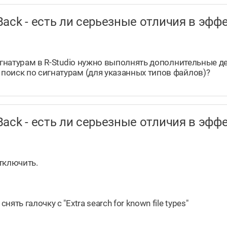
taBack - есть ли серьезные отличия в э
игнатурам в R-Studio нужно выполнять дополнительные де
поиск по сигнатурам (для указанных типов файлов)?
taBack - есть ли серьезные отличия в э
отключить.
ть галочку с "Extra search for known file types"