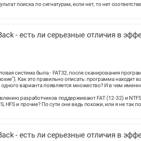
зультат поиска по сигнатурам, если нет, то нет соответств
taBack - есть ли серьезные отличия в э
йловая система была - FAT32, после сканирования прог
"плохие"). Как это правильно описать: программа находит
 одного варианта появляется множество? И в чем именно
аявлению разработчиков поддерживают FAT (12-32) и NTF
FS, HFS и прочие? По сути они ведь похожи, или я не так 
taBack - есть ли серьезные отличия в э