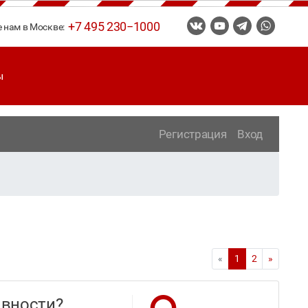
+7 495 230−1000
е нам в Москве:
ы
Регистрация
Вход
«
1
2
»
тивности?