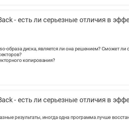
taBack - есть ли серьезные отличия в э
.iso-образа диска, является ли она решением? Сможет ли 
секторов?
екторного копирования?
taBack - есть ли серьезные отличия в э
разные результаты, иногда одна программа лучше восста