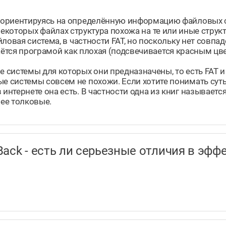
 ориентируясь на определённую информацию файловых 
. В некоторых файлах структура похожа на те или иные стр
ловая система, в частности FAT, но поскольку нет совпад
знаётся програмой как плохая (подсвечивается красным цв
системы для которых они предназначены, то есть FAT и
 системы совсем не похожи. Если хотите понимать сут
нтернете она есть. В частности одна из книг называет
нее толковые.
taBack - есть ли серьезные отличия в э