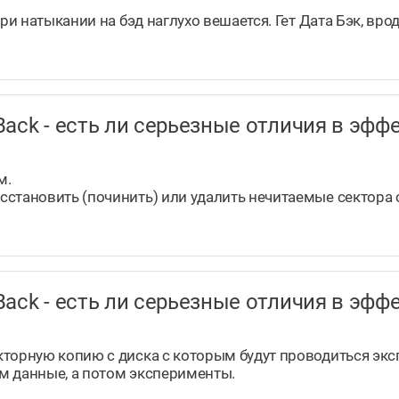
ри натыкании на бэд наглухо вешается. Гет Дата Бэк, вр
taBack - есть ли серьезные отличия в э
м.
сстановить (починить) или удалить нечитаемые сектора
taBack - есть ли серьезные отличия в э
кторную копию с диска с которым будут проводиться эк
ем данные, а потом эксперименты.