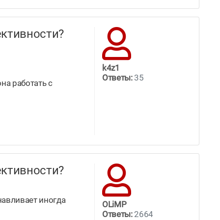
ффективности?
k4z1
Ответы:
35
она работать с
ффективности?
навливает иногда
OLiMP
Ответы:
2664