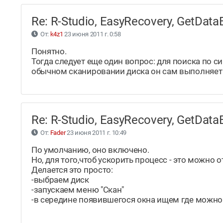
Re: R-Studio, EasyRecovery, GetDa
От:
k4z1
23 июня 2011 г. 0:58
Понятно.
Тогда следует еще один вопрос: для поиска по с
обычном сканировании диска он сам выполняет 
Re: R-Studio, EasyRecovery, GetDa
От:
Fader
23 июня 2011 г. 10:49
По умолчанию, оно включено.
Но, для того,чтоб ускорить процесс - это можно 
Делается это просто:
-выбраем диск
-запускаем меню "Скан"
-в середине появившегося окна ищем где можно сня