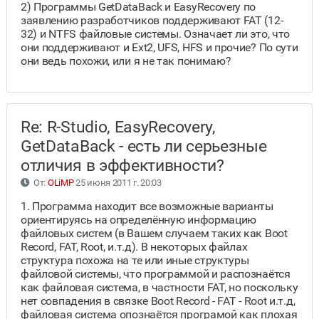
2) Программы GetDataBack и EasyRecovery по
заявлению разработчиков поддерживают FAT (12-
32) и NTFS файловые системы. Означает ли это, что
они поддерживают и Ext2, UFS, HFS и прочие? По сути
они ведь похожи, или я не так понимаю?
Re: R-Studio, EasyRecovery,
GetDataBack - есть ли серьезные
отличия в эффективности?
От:
OLiMP
25 июня 2011 г. 20:03
1. Программа находит все возможные варианты
ориентируясь на определённую информацию
файловых систем (в Вашем случаем таких как Boot
Record, FAT, Root, и.т.д). В некоторых файлах
структура похожа на те или иные структуры
файловой системы, что программой и распознаётся
как файловая система, в частности FAT, но поскольку
нет совпадения в связке Boot Record - FAT - Root и.т.д,
файловая система опознаётся програмой как плохая