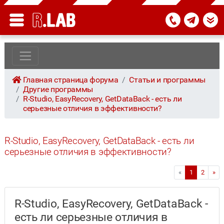
Главная страница форума
Статьи и программы
Другие программы
R-Studio, EasyRecovery, GetDataBack - есть ли
серьезные отличия в эффективности?
R-Studio, EasyRecovery, GetDataBack - есть ли
серьезные отличия в эффективности?
«
1
2
»
R-Studio, EasyRecovery, GetDataBack -
есть ли серьезные отличия в