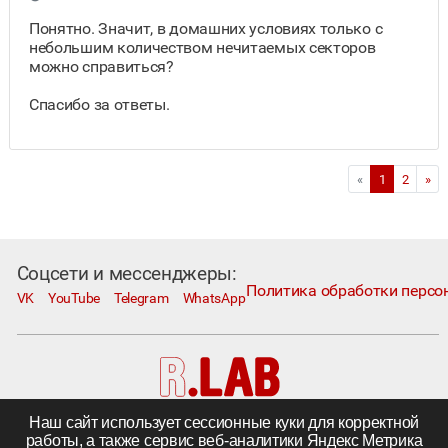
Понятно. Значит, в домашних условиях только с
небольшим количеством нечитаемых секторов
можно справиться?
Спасибо за ответы.
«
1
2
»
Соцсети и мессенджеры:
Политика обработки персо
VK
YouTube
Telegram
WhatsApp
Наш сайт использует сессионные куки для корректной
Москва, Коровий Вал, д. 1А, стр. 1
работы, а также сервис веб-аналитики Яндекс Метрика
Телефон:
+7 495 230−1000
; e-mail:
in@rlab.ru