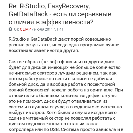
Re: R-Studio, EasyRecovery,
GetDataBack - есть ли серьезные
отличия в эффективности?
От:
OLiMP
7 июля 2011 г. 1:41
R.Studio и GetDataBack дают порой совершенно
разные результаты, иногда одна программа лучше
восстанавливает иногда другая.
Снятие образа (не iso) в файл или на другой диск
будет для дисков имеющих не большое количество
не читаемых секторов лучшим решением, так как
потом работу можно вести с копией не добивая
больной диск, да и вообще работа с посекторной
копией безопасней нежели работа на оригинале. При
относительно большом количестве дефектов увы
это не поможет, диски будут отваливаться из
системы в лучшем случае, а в худшем окончательно
выйдут из строя. Хотя бывали случаи когда всего
один не читаемый сектор не позволял работать с
диском подключенным на штаный канал
котроллера или по USB. Система просто зависала и в