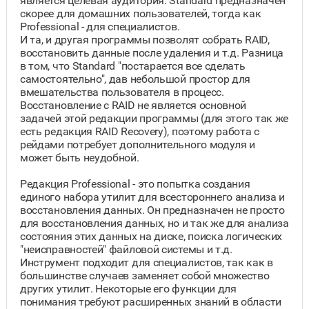
является целевая аудитория: Standard предназначен
скорее для домашних пользователей, тогда как
Professional - для специалистов.
И та, и другая программы позволят собрать RAID,
восстановить данные после удаления и т.д. Разница
в том, что Standard "постарается все сделать
самостоятельно", дав небольшой простор для
вмешательства пользователя в процесс.
Восстановление с RAID не является основной
задачей этой редакции программы (для этого так же
есть редакция RAID Recovery), поэтому работа с
рейдами потребует дополнительного модуля и
может быть неудобной.
Редакция Professional - это попытка создания
единого набора утилит для всестороннего анализа и
восстановления данных. Он предназначен не просто
для восстановления данных, но и так же для анализа
состояния этих данных на диске, поиска логических
"неисправностей" файловой системы и т.д.
Инструмент подходит для специалистов, так как в
большинстве случаев заменяет собой множество
других утилит. Некоторые его функции для
понимания требуют расширенных знаний в области