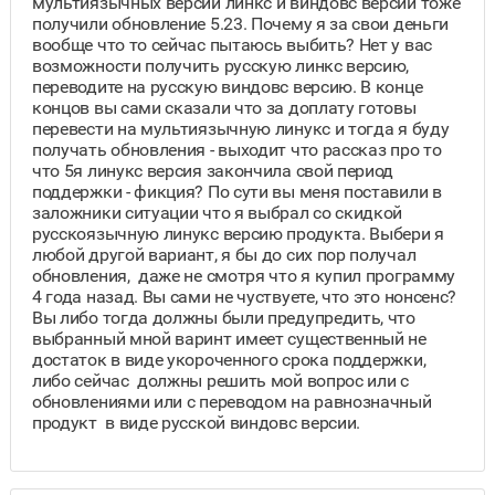
мультиязычных версий линкс и виндовс версий тоже
получили обновление 5.23. Почему я за свои деньги
вообще что то сейчас пытаюсь выбить? Нет у вас
возможности получить русскую линкс версию,
переводите на русскую виндовс версию. В конце
концов вы сами сказали что за доплату готовы
перевести на мультиязычную линукс и тогда я буду
получать обновления - выходит что рассказ про то
что 5я линукс версия закончила свой период
поддержки - фикция? По сути вы меня поставили в
заложники ситуации что я выбрал со скидкой
русскоязычную линукс версию продукта. Выбери я
любой другой вариант, я бы до сих пор получал
обновления, даже не смотря что я купил программу
4 года назад. Вы сами не чуствуете, что это нонсенс?
Вы либо тогда должны были предупредить, что
выбранный мной варинт имеет существенный не
достаток в виде укороченного срока поддержки,
либо сейчас должны решить мой вопрос или с
обновлениями или с переводом на равнозначный
продукт в виде русской виндовс версии.