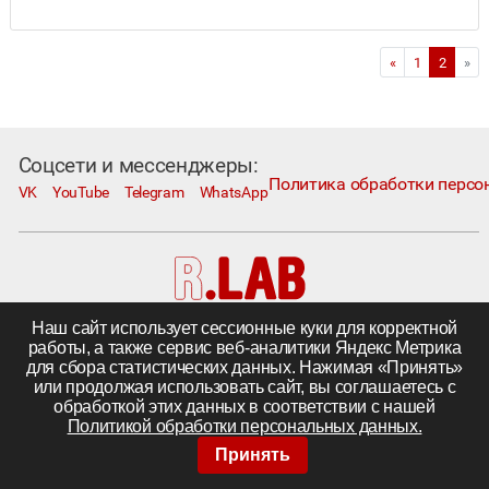
«
1
2
»
Соцсети и мессенджеры:
Политика обработки персо
VK
YouTube
Telegram
WhatsApp
Наш сайт использует сессионные куки для корректной
Москва, Коровий Вал, д. 1А, стр. 1
работы, а также сервис веб-аналитики Яндекс Метрика
Телефон:
+7 495 230−1000
; e-mail:
in@rlab.ru
для сбора статистических данных. Нажимая «Принять»
Другие города
|
Поставка комплектующих
или продолжая использовать сайт, вы соглашаетесь с
©
ООО «R.LAB»,
2005—2026
обработкой этих данных в соответствии с нашей
Политикой обработки персональных данных.
Принять