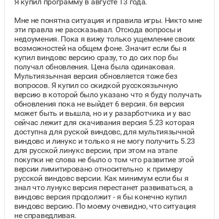
Я купил программу в августе 13 года.
Мне не понятна ситуация и правила игры. Никто мне
эти правла не рассказывал. Отсюда вопросы и
недоумения. Пока я вижу только ущемление своих
возможностей на общем фоне. Значит если бы я
купил виндовс версию сразу, то до сих пор бы
получал обновления. Цена была одинаковая.
Мультиязычная версия обновляется тоже без
вопросов. Я купил со скидкой русскоязычную
версию в которой было указано что я буду получать
обновления пока не выйдет 6 версия. 6я версия
может быть и вышла, но и у разарботчика и у вас
сейчас лежит для скачивания версия 5.23 которая
доступна для руской виндовс, для мультиязычной
виндовс и линукс и только я не могу получить 5.23
для русской линукс версии, при этом на этапе
покупки не слова не было о том что развитие этой
версии лимитировано относительно к примеру
русской виндовс версии. Как минимум если бы я
знал что лунукс версия перестанет развиваться, а
виндовс версия продолжит - я бы конечно купил
виндовс версию. По моему очевидно, что ситуация
не справедливая.