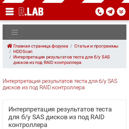
Главная страница форума
Статьи и программы
HDDScan
Интерпретация результатов теста для б/у SAS
дисков из под RAID контроллера
Интерпретация результатов теста для б/у SAS
дисков из под RAID контроллера
Интерпретация результатов теста
для б/у SAS дисков из под RAID
контроллера