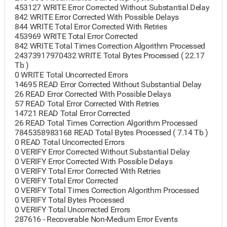
453127 WRITE Error Corrected Without Substantial Delay
842 WRITE Error Corrected With Possible Delays
844 WRITE Total Error Corrected With Retries
453969 WRITE Total Error Corrected
842 WRITE Total Times Correction Algorithm Processed
24373917970432 WRITE Total Bytes Processed ( 22.17
Tb )
0 WRITE Total Uncorrected Errors
14695 READ Error Corrected Without Substantial Delay
26 READ Error Corrected With Possible Delays
57 READ Total Error Corrected With Retries
14721 READ Total Error Corrected
26 READ Total Times Correction Algorithm Processed
7845358983168 READ Total Bytes Processed ( 7.14 Tb )
0 READ Total Uncorrected Errors
0 VERIFY Error Corrected Without Substantial Delay
0 VERIFY Error Corrected With Possible Delays
0 VERIFY Total Error Corrected With Retries
0 VERIFY Total Error Corrected
0 VERIFY Total Times Correction Algorithm Processed
0 VERIFY Total Bytes Processed
0 VERIFY Total Uncorrected Errors
287616 - Recoverable Non-Medium Error Events