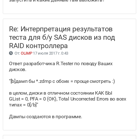
Re: Интерпретация результатов
теста для б/у SAS дисков из под
RAID контроллера
От:
OLiMP
17 июля 2017 г. 0:43
Ответ разработчика R.Tester по поводу Ваших
дисков.
"[b]дамп бы *.zdmp с обоих = проще смотреть :)
в целом, диски в отличном состоянии КАК БЫ
GList = 0, PFA = 0 (OK), Total Uncorrected Errors во всех
типах = 0[/b]"
Дампы создаются в программе.