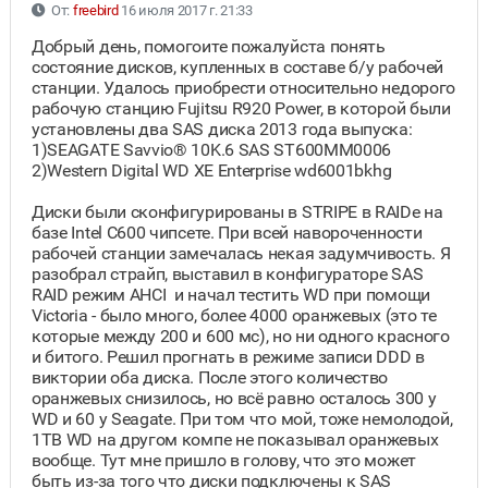
От:
freebird
16 июля 2017 г. 21:33
Добрый день, помогоите пожалуйста понять
состояние дисков, купленных в составе б/у рабочей
станции. Удалось приобрести относительно недорого
рабочую станцию Fujitsu R920 Power, в которой были
установлены два SAS диска 2013 года выпуска:
1)SEAGATE Savvio® 10K.6 SAS ST600MM0006
2)Western Digital WD XE Enterprise wd6001bkhg
Диски были сконфигурированы в STRIPE в RAIDе на
базе Intel C600 чипсете. При всей навороченности
рабочей станции замечалась некая задумчивость. Я
разобрал страйп, выставил в конфигураторе SAS
RAID режим AHCI и начал тестить WD при помощи
Victoria - было много, более 4000 оранжевых (это те
которые между 200 и 600 мс), но ни одного красного
и битого. Решил прогнать в режиме записи DDD в
виктории оба диска. После этого количество
оранжевых снизилось, но всё равно осталось 300 у
WD и 60 у Seagate. При том что мой, тоже немолодой,
1TB WD на другом компе не показывал оранжевых
вообще. Тут мне пришло в голову, что это может
быть из-за того что диски подключены к SAS