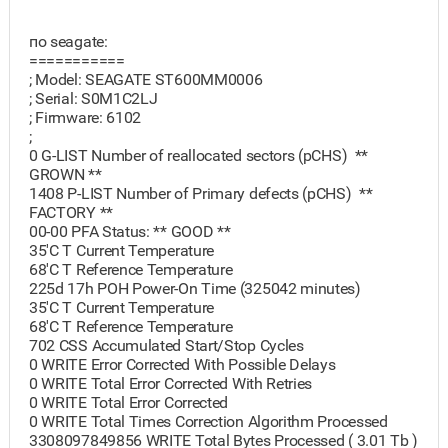
по seagate:
===========
; Model: SEAGATE ST600MM0006
; Serial: S0M1C2LJ
; Firmware: 6102
;
0 G-LIST Number of reallocated sectors (pCHS) **
GROWN **
1408 P-LIST Number of Primary defects (pCHS) **
FACTORY **
00-00 PFA Status: ** GOOD **
35'C T Current Temperature
68'C T Reference Temperature
225d 17h POH Power-On Time (325042 minutes)
35'C T Current Temperature
68'C T Reference Temperature
702 CSS Accumulated Start/Stop Cycles
0 WRITE Error Corrected With Possible Delays
0 WRITE Total Error Corrected With Retries
0 WRITE Total Error Corrected
0 WRITE Total Times Correction Algorithm Processed
3308097849856 WRITE Total Bytes Processed ( 3.01 Tb )