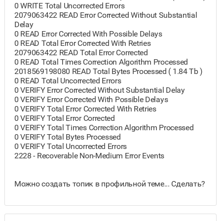
0 WRITE Total Uncorrected Errors
2079063422 READ Error Corrected Without Substantial
Delay
0 READ Error Corrected With Possible Delays
0 READ Total Error Corrected With Retries
2079063422 READ Total Error Corrected
0 READ Total Times Correction Algorithm Processed
2018569198080 READ Total Bytes Processed ( 1.84 Tb )
0 READ Total Uncorrected Errors
0 VERIFY Error Corrected Without Substantial Delay
0 VERIFY Error Corrected With Possible Delays
0 VERIFY Total Error Corrected With Retries
0 VERIFY Total Error Corrected
0 VERIFY Total Times Correction Algorithm Processed
0 VERIFY Total Bytes Processed
0 VERIFY Total Uncorrected Errors
2228 - Recoverable Non-Medium Error Events
Можно создать топик в профильной теме... Сделать?