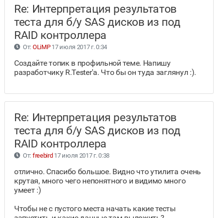
Re: Интерпретация результатов
теста для б/у SAS дисков из под
RAID контроллера
От:
OLiMP
17 июля 2017 г. 0:34
Создайте топик в профильной теме. Напишу
разработчику R.Tester'а. Что бы он туда заглянул :).
Re: Интерпретация результатов
теста для б/у SAS дисков из под
RAID контроллера
От:
freebird
17 июля 2017 г. 0:38
отлично. Спасибо большое. Видно что утилита очень
крутая, много чего непонятного и видимо много
умеет :)
Чтобы не с пустого места начать какие тесты
запустить и какие данные там выложить?