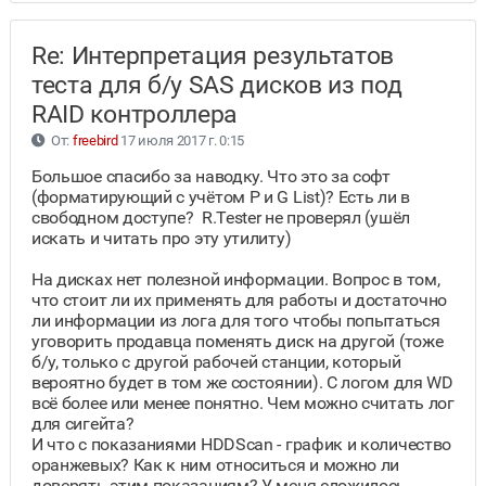
Re: Интерпретация результатов
теста для б/у SAS дисков из под
RAID контроллера
От:
freebird
17 июля 2017 г. 0:15
Большое спасибо за наводку. Что это за софт
(форматирующий с учётом P и G List)? Есть ли в
свободном доступе? R.Tester не проверял (ушёл
искать и читать про эту утилиту)
На дисках нет полезной информации. Вопрос в том,
что стоит ли их применять для работы и достаточно
ли информации из лога для того чтобы попытаться
уговорить продавца поменять диск на другой (тоже
б/у, только с другой рабочей станции, который
вероятно будет в том же состоянии). С логом для WD
всё более или менее понятно. Чем можно считать лог
для сигейта?
И что с показаниями HDDScan - график и количество
оранжевых? Как к ним относиться и можно ли
доверять этим показаниям? У меня сложилось