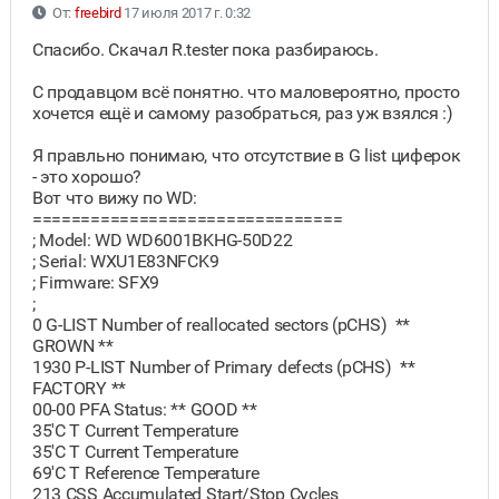
От:
freebird
17 июля 2017 г. 0:32
Спасибо. Скачал R.tester пока разбираюсь.
С продавцом всё понятно. что маловероятно, просто
хочется ещё и самому разобраться, раз уж взялся :)
Я правльно понимаю, что отсутствие в G list циферок
- это хорошо?
Вот что вижу по WD:
================================
; Model: WD WD6001BKHG-50D22
; Serial: WXU1E83NFCK9
; Firmware: SFX9
;
0 G-LIST Number of reallocated sectors (pCHS) **
GROWN **
1930 P-LIST Number of Primary defects (pCHS) **
FACTORY **
00-00 PFA Status: ** GOOD **
35'C T Current Temperature
35'C T Current Temperature
69'C T Reference Temperature
213 CSS Accumulated Start/Stop Cycles