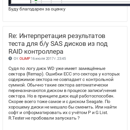
Буду благодарен за оценку
Re: Интерпретация результатов
теста для б/у SAS дисков из под
RAID контроллера
От:
OLiMP
16 июля 2017 г. 23:45
Судя по логу диск WD уже имеет замещённые
сектора (Remap). Ошибки ЕСС это сектора у которых
содержимое сектора не совпадает с контрольной
суммой. Обычно такие сектора автоматически
переназначаются диском в процессе записи\чения
сектора. Но в принципе диск ещё работоспособен.
Скорее всего тоже самое и с диском Seagate. По
хорошему диски не мешало бы сменить. Или найти
софт и отформатировать их с учётом P и G List.
R.Tester не пробовали запускать ?