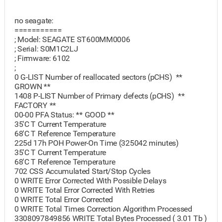
по seagate:
===========
; Model: SEAGATE ST600MM0006
; Serial: S0M1C2LJ
; Firmware: 6102
;
0 G-LIST Number of reallocated sectors (pCHS) **
GROWN **
1408 P-LIST Number of Primary defects (pCHS) **
FACTORY **
00-00 PFA Status: ** GOOD **
35'C T Current Temperature
68'C T Reference Temperature
225d 17h POH Power-On Time (325042 minutes)
35'C T Current Temperature
68'C T Reference Temperature
702 CSS Accumulated Start/Stop Cycles
0 WRITE Error Corrected With Possible Delays
0 WRITE Total Error Corrected With Retries
0 WRITE Total Error Corrected
0 WRITE Total Times Correction Algorithm Processed
3308097849856 WRITE Total Bytes Processed ( 3.01 Tb )