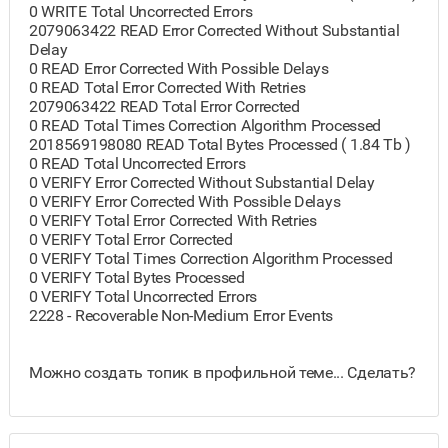
0 WRITE Total Uncorrected Errors
2079063422 READ Error Corrected Without Substantial
Delay
0 READ Error Corrected With Possible Delays
0 READ Total Error Corrected With Retries
2079063422 READ Total Error Corrected
0 READ Total Times Correction Algorithm Processed
2018569198080 READ Total Bytes Processed ( 1.84 Tb )
0 READ Total Uncorrected Errors
0 VERIFY Error Corrected Without Substantial Delay
0 VERIFY Error Corrected With Possible Delays
0 VERIFY Total Error Corrected With Retries
0 VERIFY Total Error Corrected
0 VERIFY Total Times Correction Algorithm Processed
0 VERIFY Total Bytes Processed
0 VERIFY Total Uncorrected Errors
2228 - Recoverable Non-Medium Error Events
Можно создать топик в профильной теме... Сделать?