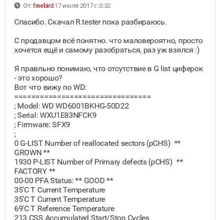
От:
freebird
17 июля 2017 г. 0:32
Спасибо. Скачал R.tester пока разбираюсь.
С продавцом всё понятно. что маловероятно, просто
хочется ещё и самому разобраться, раз уж взялся :)
Я правльно понимаю, что отсутствие в G list циферок
- это хорошо?
Вот что вижу по WD:
================================
; Model: WD WD6001BKHG-50D22
; Serial: WXU1E83NFCK9
; Firmware: SFX9
;
0 G-LIST Number of reallocated sectors (pCHS) **
GROWN **
1930 P-LIST Number of Primary defects (pCHS) **
FACTORY **
00-00 PFA Status: ** GOOD **
35'C T Current Temperature
35'C T Current Temperature
69'C T Reference Temperature
213 CSS Accumulated Start/Stop Cycles