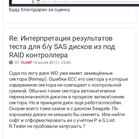
Буду благодарен за оценку
Re: Интерпретация результатов
теста для б/у SAS дисков из под
RAID контроллера
От:
OLiMP
16 июля 2017 г. 23:45
Судя по логу диск WD уже имеет замещённые
сектора (Remap). Ошибки ЕСС это сектора у которых
содержимое сектора не совпадает с контрольной
суммой. Обычно такие сектора автоматически
переназначаются диском в процессе записи\чения
сектора. Но в принципе диск ещё работоспособен.
Скорее всего тоже самое и с диском Seagate. По
хорошему диски не мешало бы сменить. Или найти
софт и отформатировать их с учётом P и G List.
R.Tester не пробовали запускать ?