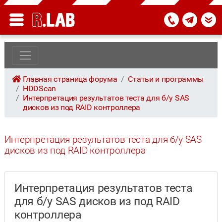
Главная страница форума
Статьи и программы
HDDScan
Интерпретация результатов теста для б/у SAS
дисков из под RAID контроллера
Интерпретация результатов теста для б/у SAS
дисков из под RAID контроллера
Интерпретация результатов теста
для б/у SAS дисков из под RAID
контроллера