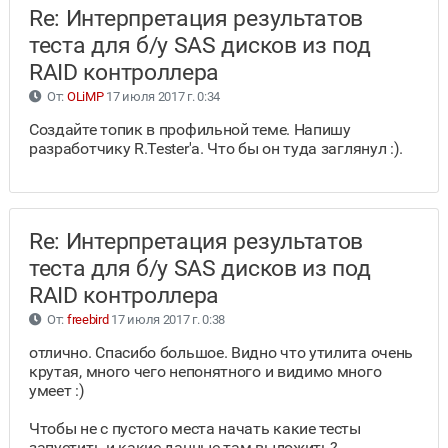
Re: Интерпретация результатов
теста для б/у SAS дисков из под
RAID контроллера
От:
OLiMP
17 июля 2017 г. 0:34
Создайте топик в профильной теме. Напишу
разработчику R.Tester'а. Что бы он туда заглянул :).
Re: Интерпретация результатов
теста для б/у SAS дисков из под
RAID контроллера
От:
freebird
17 июля 2017 г. 0:38
отлично. Спасибо большое. Видно что утилита очень
крутая, много чего непонятного и видимо много
умеет :)
Чтобы не с пустого места начать какие тесты
запустить и какие данные там выложить?