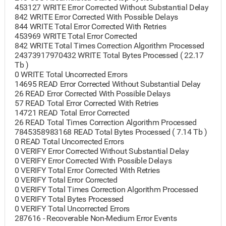
453127 WRITE Error Corrected Without Substantial Delay
842 WRITE Error Corrected With Possible Delays
844 WRITE Total Error Corrected With Retries
453969 WRITE Total Error Corrected
842 WRITE Total Times Correction Algorithm Processed
24373917970432 WRITE Total Bytes Processed ( 22.17
Tb )
0 WRITE Total Uncorrected Errors
14695 READ Error Corrected Without Substantial Delay
26 READ Error Corrected With Possible Delays
57 READ Total Error Corrected With Retries
14721 READ Total Error Corrected
26 READ Total Times Correction Algorithm Processed
7845358983168 READ Total Bytes Processed ( 7.14 Tb )
0 READ Total Uncorrected Errors
0 VERIFY Error Corrected Without Substantial Delay
0 VERIFY Error Corrected With Possible Delays
0 VERIFY Total Error Corrected With Retries
0 VERIFY Total Error Corrected
0 VERIFY Total Times Correction Algorithm Processed
0 VERIFY Total Bytes Processed
0 VERIFY Total Uncorrected Errors
287616 - Recoverable Non-Medium Error Events