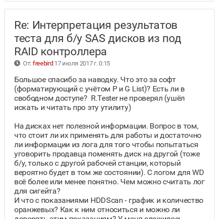
Re: Интерпретация результатов
теста для б/у SAS дисков из под
RAID контроллера
От:
freebird
17 июля 2017 г. 0:15
Большое спасибо за наводку. Что это за софт
(форматирующий с учётом P и G List)? Есть ли в
свободном доступе? R.Tester не проверял (ушёл
искать и читать про эту утилиту)
На дисках нет полезной информации. Вопрос в том,
что стоит ли их применять для работы и достаточно
ли информации из лога для того чтобы попытаться
уговорить продавца поменять диск на другой (тоже
б/у, только с другой рабочей станции, который
вероятно будет в том же состоянии). С логом для WD
всё более или менее понятно. Чем можно считать лог
для сигейта?
И что с показаниями HDDScan - график и количество
оранжевых? Как к ним относиться и можно ли
доверять этим показаниям? У меня сложилось