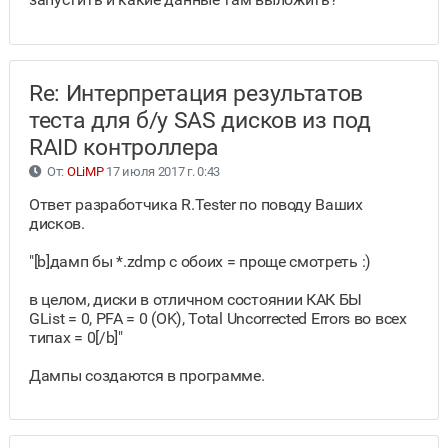
Re: Интерпретация результатов
теста для б/у SAS дисков из под
RAID контроллера
От:
OLiMP
17 июля 2017 г. 0:43
Ответ разработчика R.Tester по поводу Ваших
дисков.
"[b]дамп бы *.zdmp с обоих = проще смотреть :)
в целом, диски в отличном состоянии КАК БЫ
GList = 0, PFA = 0 (OK), Total Uncorrected Errors во всех
типах = 0[/b]"
Дампы создаются в программе.