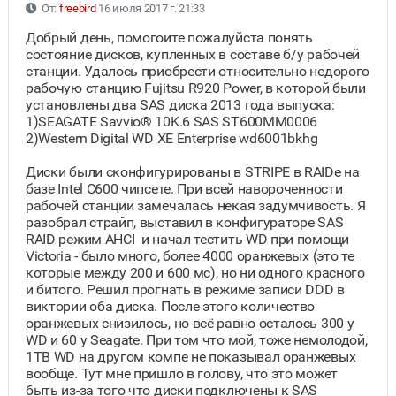
От:
freebird
16 июля 2017 г. 21:33
Добрый день, помогоите пожалуйста понять
состояние дисков, купленных в составе б/у рабочей
станции. Удалось приобрести относительно недорого
рабочую станцию Fujitsu R920 Power, в которой были
установлены два SAS диска 2013 года выпуска:
1)SEAGATE Savvio® 10K.6 SAS ST600MM0006
2)Western Digital WD XE Enterprise wd6001bkhg
Диски были сконфигурированы в STRIPE в RAIDе на
базе Intel C600 чипсете. При всей навороченности
рабочей станции замечалась некая задумчивость. Я
разобрал страйп, выставил в конфигураторе SAS
RAID режим AHCI и начал тестить WD при помощи
Victoria - было много, более 4000 оранжевых (это те
которые между 200 и 600 мс), но ни одного красного
и битого. Решил прогнать в режиме записи DDD в
виктории оба диска. После этого количество
оранжевых снизилось, но всё равно осталось 300 у
WD и 60 у Seagate. При том что мой, тоже немолодой,
1TB WD на другом компе не показывал оранжевых
вообще. Тут мне пришло в голову, что это может
быть из-за того что диски подключены к SAS