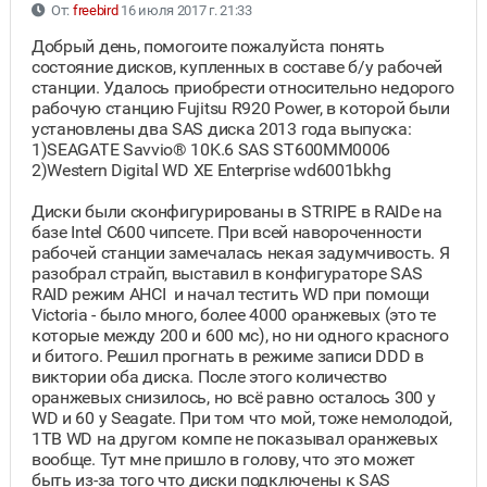
От:
freebird
16 июля 2017 г. 21:33
Добрый день, помогоите пожалуйста понять
состояние дисков, купленных в составе б/у рабочей
станции. Удалось приобрести относительно недорого
рабочую станцию Fujitsu R920 Power, в которой были
установлены два SAS диска 2013 года выпуска:
1)SEAGATE Savvio® 10K.6 SAS ST600MM0006
2)Western Digital WD XE Enterprise wd6001bkhg
Диски были сконфигурированы в STRIPE в RAIDе на
базе Intel C600 чипсете. При всей навороченности
рабочей станции замечалась некая задумчивость. Я
разобрал страйп, выставил в конфигураторе SAS
RAID режим AHCI и начал тестить WD при помощи
Victoria - было много, более 4000 оранжевых (это те
которые между 200 и 600 мс), но ни одного красного
и битого. Решил прогнать в режиме записи DDD в
виктории оба диска. После этого количество
оранжевых снизилось, но всё равно осталось 300 у
WD и 60 у Seagate. При том что мой, тоже немолодой,
1TB WD на другом компе не показывал оранжевых
вообще. Тут мне пришло в голову, что это может
быть из-за того что диски подключены к SAS