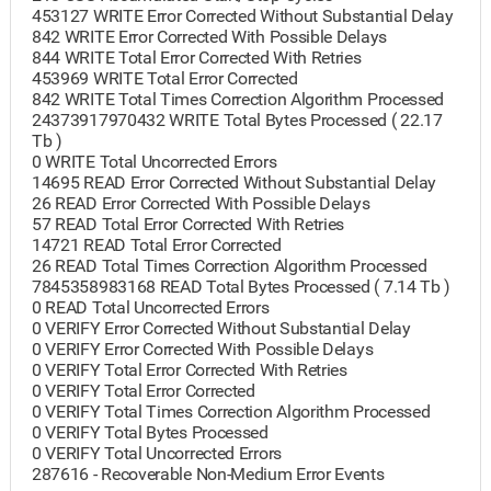
453127 WRITE Error Corrected Without Substantial Delay
842 WRITE Error Corrected With Possible Delays
844 WRITE Total Error Corrected With Retries
453969 WRITE Total Error Corrected
842 WRITE Total Times Correction Algorithm Processed
24373917970432 WRITE Total Bytes Processed ( 22.17
Tb )
0 WRITE Total Uncorrected Errors
14695 READ Error Corrected Without Substantial Delay
26 READ Error Corrected With Possible Delays
57 READ Total Error Corrected With Retries
14721 READ Total Error Corrected
26 READ Total Times Correction Algorithm Processed
7845358983168 READ Total Bytes Processed ( 7.14 Tb )
0 READ Total Uncorrected Errors
0 VERIFY Error Corrected Without Substantial Delay
0 VERIFY Error Corrected With Possible Delays
0 VERIFY Total Error Corrected With Retries
0 VERIFY Total Error Corrected
0 VERIFY Total Times Correction Algorithm Processed
0 VERIFY Total Bytes Processed
0 VERIFY Total Uncorrected Errors
287616 - Recoverable Non-Medium Error Events