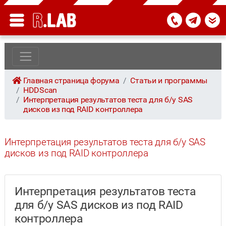
Главная страница форума
Статьи и программы
HDDScan
Интерпретация результатов теста для б/у SAS
дисков из под RAID контроллера
Интерпретация результатов теста для б/у SAS
дисков из под RAID контроллера
Интерпретация результатов теста
для б/у SAS дисков из под RAID
контроллера