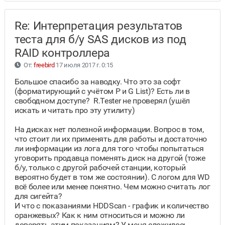
Re: Интерпретация результатов
теста для б/у SAS дисков из под
RAID контроллера
От:
freebird
17 июля 2017 г. 0:15
Большое спасибо за наводку. Что это за софт
(форматирующий с учётом P и G List)? Есть ли в
свободном доступе? R.Tester не проверял (ушёл
искать и читать про эту утилиту)
На дисках нет полезной информации. Вопрос в том,
что стоит ли их применять для работы и достаточно
ли информации из лога для того чтобы попытаться
уговорить продавца поменять диск на другой (тоже
б/у, только с другой рабочей станции, который
вероятно будет в том же состоянии). С логом для WD
всё более или менее понятно. Чем можно считать лог
для сигейта?
И что с показаниями HDDScan - график и количество
оранжевых? Как к ним относиться и можно ли
доверять этим показаниям? У меня сложилось