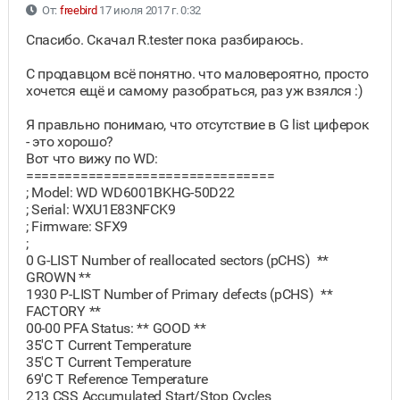
От:
freebird
17 июля 2017 г. 0:32
Спасибо. Скачал R.tester пока разбираюсь.
С продавцом всё понятно. что маловероятно, просто
хочется ещё и самому разобраться, раз уж взялся :)
Я правльно понимаю, что отсутствие в G list циферок
- это хорошо?
Вот что вижу по WD:
================================
; Model: WD WD6001BKHG-50D22
; Serial: WXU1E83NFCK9
; Firmware: SFX9
;
0 G-LIST Number of reallocated sectors (pCHS) **
GROWN **
1930 P-LIST Number of Primary defects (pCHS) **
FACTORY **
00-00 PFA Status: ** GOOD **
35'C T Current Temperature
35'C T Current Temperature
69'C T Reference Temperature
213 CSS Accumulated Start/Stop Cycles