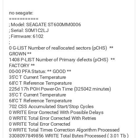
по seagate:
===========
; Model: SEAGATE ST600MM0006
; Serial: S0M1C2LJ
; Firmware: 6102
;
0 G-LIST Number of reallocated sectors (pCHS) **
GROWN **
1408 P-LIST Number of Primary defects (pCHS) **
FACTORY **
00-00 PFA Status: ** GOOD **
35'C T Current Temperature
68'C T Reference Temperature
225d 17h POH Power-On Time (325042 minutes)
35'C T Current Temperature
68'C T Reference Temperature
702 CSS Accumulated Start/Stop Cycles
0 WRITE Error Corrected With Possible Delays
0 WRITE Total Error Corrected With Retries
0 WRITE Total Error Corrected
0 WRITE Total Times Correction Algorithm Processed
3308097849856 WRITE Total Bytes Processed ( 3.01 Tb )