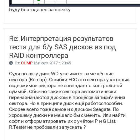
Буду благодарен за оценку
Re: Интерпретация результатов
теста для б/у SAS дисков из под
RAID контроллера
От:
OLiMP
16 июля 2017 г. 23:45
Судя по логу диск WD уже имеет замещённые
сектора (Remap). Ошибки ЕСС это сектора у которых
содержимое сектора не совпадает с контрольной
суммой. Обычно такие сектора автоматически
переназначаются диском в процессе записи\чения
сектора. Но в принципе диск ещё работоспособен.
Скорее всего тоже самое и с диском Seagate. По
хорошему диски не мешало бы сменить. Или найти
софт и отформатировать их с учётом P и G List.
R.Tester не пробовали запускать ?