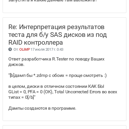
Re: Интерпретация результатов
теста для б/у SAS дисков из под
RAID контроллера
От:
OLiMP
17 июля 2017 г. 0:43
Ответ разработчика R.Tester по поводу Ваших
дисков.
"[b]дамп бы *.zdmp с обоих = проще смотреть :)
в целом, диски в отличном состоянии КАК БЫ
GList = 0, PFA = 0 (OK), Total Uncorrected Errors во всех
типах = 0[/b]"
Дампы создаются в программе.