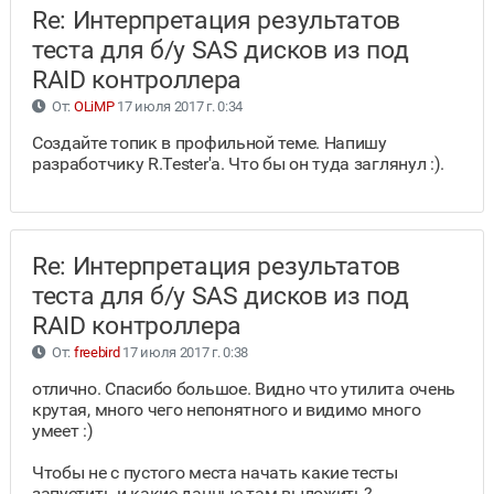
Re: Интерпретация результатов
теста для б/у SAS дисков из под
RAID контроллера
От:
OLiMP
17 июля 2017 г. 0:34
Создайте топик в профильной теме. Напишу
разработчику R.Tester'а. Что бы он туда заглянул :).
Re: Интерпретация результатов
теста для б/у SAS дисков из под
RAID контроллера
От:
freebird
17 июля 2017 г. 0:38
отлично. Спасибо большое. Видно что утилита очень
крутая, много чего непонятного и видимо много
умеет :)
Чтобы не с пустого места начать какие тесты
запустить и какие данные там выложить?