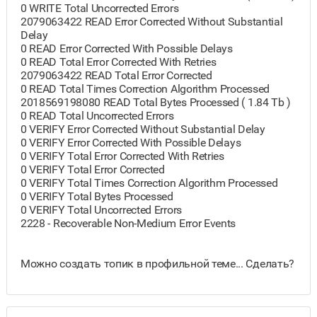
0 WRITE Total Uncorrected Errors
2079063422 READ Error Corrected Without Substantial
Delay
0 READ Error Corrected With Possible Delays
0 READ Total Error Corrected With Retries
2079063422 READ Total Error Corrected
0 READ Total Times Correction Algorithm Processed
2018569198080 READ Total Bytes Processed ( 1.84 Tb )
0 READ Total Uncorrected Errors
0 VERIFY Error Corrected Without Substantial Delay
0 VERIFY Error Corrected With Possible Delays
0 VERIFY Total Error Corrected With Retries
0 VERIFY Total Error Corrected
0 VERIFY Total Times Correction Algorithm Processed
0 VERIFY Total Bytes Processed
0 VERIFY Total Uncorrected Errors
2228 - Recoverable Non-Medium Error Events
Можно создать топик в профильной теме... Сделать?